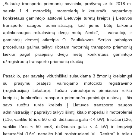
„Sulaukę transporto priemonių savininkų prašymų ar iki 2018 m.
sausio 1 d. motociklų, motorolerių ir keturračių nepardavę
konkretaus gamintojo atstovai Lietuvoje turėtų kreiptis į Lietuvos
transporto saugos administraciją, kad jiems būtų taikoma
aplinkosaugos reikalavimų dvejų metų išimtis“, – vairuotojų ir
gamintojų dėmesį atkreipia O. Pauliukovas. Serijos pabaigos
procedūras galima taikyti ribotam motorinių transporto priemonių
kiekiui pagal praėjusių dvejų metų konkretaus gamintojo
užregistruotų transporto priemonių skaičių.
Pasak jo, per savaitę vidutiniškai sulaukiama 3 žmonių kreipimųsi
su prašymu pratęsti vairuojamo motociklo registravimo
(registracijos) laikotarpį. Tačiau vairuotojams pirmiausia reikia
kreiptis į konkrečios transporto priemonės gamintojo atstovą – šis
savo ruožtu turės kreiptis į Lietuvos transporto saugos
administraciją ir paprašyti taikyti išimtį, kitaip mopedai ir motoroleriai
(L1e, variklio tūris ≤ 50 cm3, didžiausia galia < 4 kW), triračiai (L2e,
variklio tūris ≤ 50 cm3, didžiausia galia < 4 kW) ir lengvieji
keturračiai (L6e) negalės būti registruojami VĮ „Regitra“ ir toliau