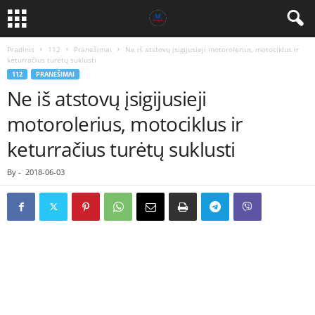
Pradinis
112
Pranešimai
Ne iš atstovų įsigijusieji motorolerius, motociklus ir
keturračius turėtų suklusti
112
PRANEŠIMAI
Ne iš atstovų įsigijusieji
motorolerius, motociklus ir
keturračius turėtų suklusti
By
-
2018-06-03