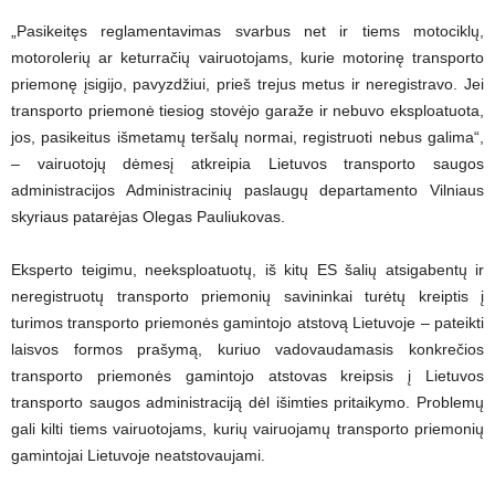
„Pasikeitęs reglamentavimas svarbus net ir tiems motociklų,
motorolerių ar keturračių vairuotojams, kurie motorinę transporto
priemonę įsigijo, pavyzdžiui, prieš trejus metus ir neregistravo. Jei
transporto priemonė tiesiog stovėjo garaže ir nebuvo eksploatuota,
jos, pasikeitus išmetamų teršalų normai, registruoti nebus galima“,
– vairuotojų dėmesį atkreipia Lietuvos transporto saugos
administracijos Administracinių paslaugų departamento Vilniaus
skyriaus patarėjas Olegas Pauliukovas.
Eksperto teigimu, neeksploatuotų, iš kitų ES šalių atsigabentų ir
neregistruotų transporto priemonių savininkai turėtų kreiptis į
turimos transporto priemonės gamintojo atstovą Lietuvoje – pateikti
laisvos formos prašymą, kuriuo vadovaudamasis konkrečios
transporto priemonės gamintojo atstovas kreipsis į Lietuvos
transporto saugos administraciją dėl išimties pritaikymo. Problemų
gali kilti tiems vairuotojams, kurių vairuojamų transporto priemonių
gamintojai Lietuvoje neatstovaujami.