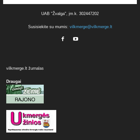
UAB "Žvalga", įm.k. 302447202
Susisiekite su mumis:
vilkmerge@vilkmerge.lt
vilkmerge.lt žurnalas
Draugai