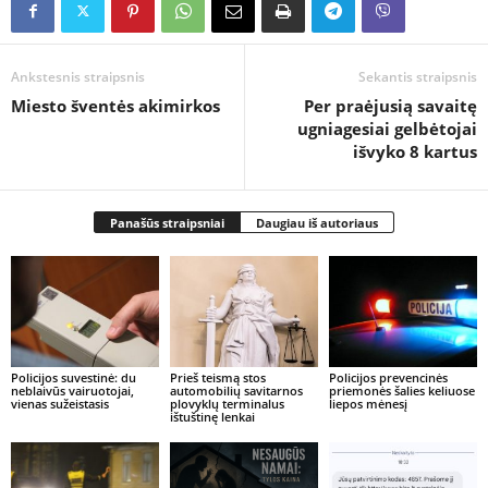
Ankstesnis straipsnis
Sekantis straipsnis
Miesto šventės akimirkos
Per praėjusią savaitę
ugniagesiai gelbėtojai
išvyko 8 kartus
Panašūs straipsniai
Daugiau iš autoriaus
Policijos suvestinė: du
Prieš teismą stos
Policijos prevencinės
neblaivūs vairuotojai,
automobilių savitarnos
priemonės šalies keliuose
vienas sužeistasis
plovyklų terminalus
liepos mėnesį
ištuštinę lenkai