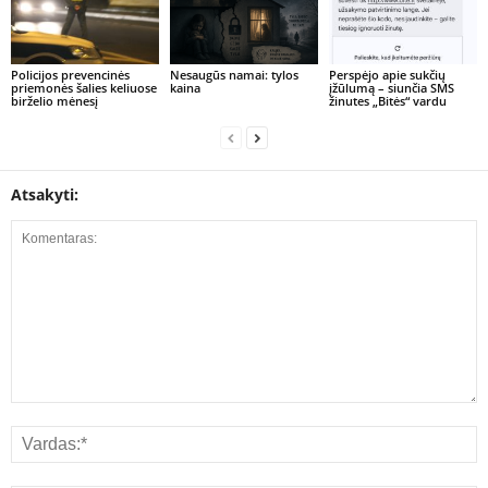
Policijos prevencinės
Nesaugūs namai: tylos
Perspėjo apie sukčių
priemonės šalies keliuose
kaina
įžūlumą – siunčia SMS
birželio mėnesį
žinutes „Bitės“ vardu
Atsakyti: