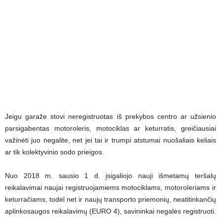
Jeigu garaže stovi neregistruotas iš prekybos centro ar užsienio
parsigabentas motoroleris, motociklas ar keturratis, greičiausiai
važinėti juo negalite, net jei tai ir trumpi atstumai nuošaliais keliais
ar tik kolektyvinio sodo prieigos.
Nuo 2018 m. sausio 1 d. įsigaliojo nauji išmetamų teršalų
reikalavimai naujai registruojamiems motociklams, motoroleriams ir
keturračiams, todėl net ir naujų transporto priemonių, neatitinkančių
aplinkosaugos reikalavimų (EURO 4), savininkai negalės registruoti.