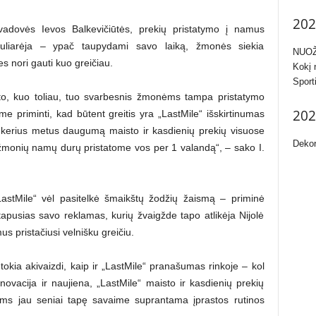
202
 vadovės Ievos Balkevičiūtės, prekių pristatymo į namus
opuliarėja – ypač taupydami savo laiką, žmonės siekia
NUOŽ
 nori gauti kuo greičiau.
Kokį 
Sport
nto, kuo toliau, tuo svarbesnis žmonėms tampa pristatymo
202
me priminti, kad būtent greitis yra „LastMile“ išskirtinumas
nkerius metus daugumą maisto ir kasdienių prekių visuose
Dekor
 žmonių namų durų pristatome vos per 1 valandą“, – sako I.
astMile“ vėl pasitelkė šmaikštų žodžių žaismą – priminė
 tapusias savo reklamas, kurių žvaigžde tapo atlikėja Nijolė
s pristačiusi velnišku greičiu.
 tokia akivaizdi, kaip ir „LastMile“ pranašumas rinkoje – kol
novacija ir naujiena, „LastMile“ maisto ir kasdienių prekių
ams jau seniai tapę savaime suprantama įprastos rutinos