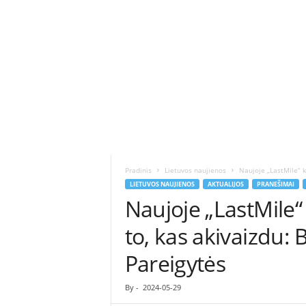
ė
s
n
a
u
j
i
e
n
ų
p
o
Pradinis
Lietuvos naujienos
Naujoje „LastMile“ k
r
LIETUVOS NAUJIENOS
AKTUALIJOS
PRANEŠIMAI
t
Naujoje „LastMile
a
l
to, kas akivaizdu:
a
s
Pareigytės
By
-
2024-05-29