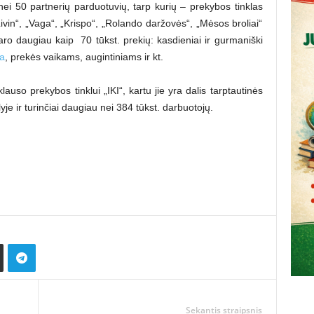
 nei 50 partnerių parduotuvių, tarp kurių – prekybos tinklas
vin“, „Vaga“, „Krispo“, „Rolando daržovės“, „Mėsos broliai“
aro daugiau kaip 70 tūkst. prekių: kasdieniai ir gurmaniški
a
, prekės vaikams, augintiniams ir kt.
klauso prekybos tinklui „IKI“, kartu jie yra dalis tarptautinės
e ir turinčiai daugiau nei 384 tūkst. darbuotojų.
Sekantis straipsnis