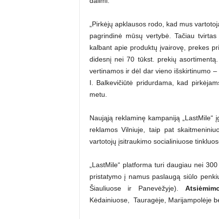
dalimi.
„Pirkėjų apklausos rodo, kad mus vartotojai
pagrindinė mūsų vertybė. Tačiau tvirtas l
kalbant apie produktų įvairovę, prekes pr
didesnį nei 70 tūkst. prekių asortiment
vertinamos ir dėl dar vieno išskirtinumo – 
I. Balkevičiūtė pridurdama, kad pirkėjams
metu.
Naująją reklaminę kampaniją „LastMile“ įg
reklamos Vilniuje, taip pat skaitmenini
vartotojų įsitraukimo socialiniuose tinkluos
„LastMile“ platforma turi daugiau nei 300 
pristatymo į namus paslaugą siūlo penkiu
Šiauliuose ir Panevėžyje).
Atsiėmim
Kėdainiuose, Tauragėje, Marijampolėje be