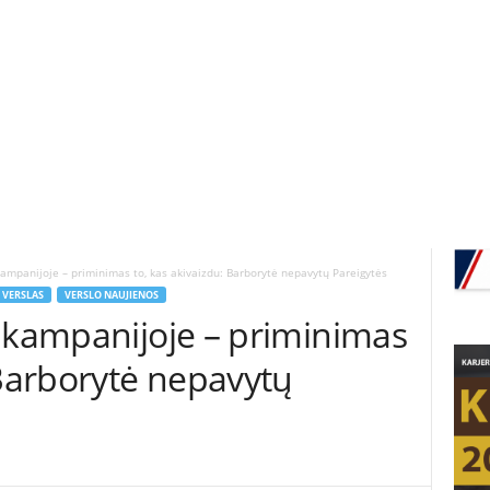
ampanijoje – priminimas to, kas akivaizdu: Barborytė nepavytų Pareigytės
VERSLAS
VERSLO NAUJIENOS
“ kampanijoje – priminimas
 Barborytė nepavytų