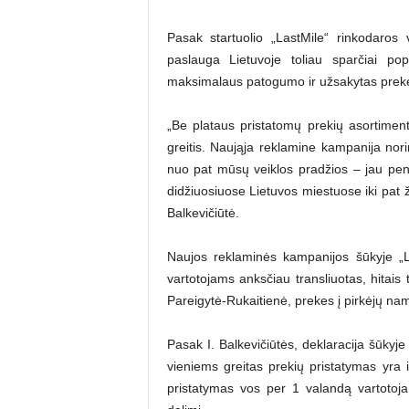
Pasak startuolio „LastMile“ rinkodaros
paslauga Lietuvoje toliau sparčiai p
maksimalaus patogumo ir užsakytas prekes
„Be plataus pristatomų prekių asortime
greitis. Naująja reklamine kampanija nori
nuo pat mūsų veiklos pradžios – jau pe
didžiuosiuose Lietuvos miestuose iki pat
Balkevičiūtė.
Naujos reklaminės kampanijos šūkyje „L
vartotojams anksčiau transliuotas, hitais
Pareigytė-Rukaitienė, prekes į pirkėjų namu
Pasak I. Balkevičiūtės, deklaracija šūkyje
vieniems greitas prekių pristatymas yra i
pristatymas vos per 1 valandą vartotoj