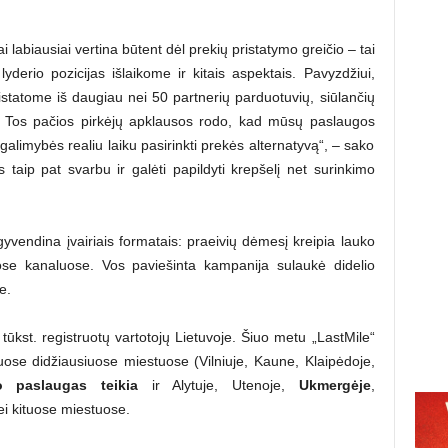
 labiausiai vertina būtent dėl prekių pristatymo greičio – tai
yderio pozicijas išlaikome ir kitais aspektais. Pavyzdžiui,
istatome iš daugiau nei 50 partnerių parduotuvių, siūlančių
ą. Tos pačios pirkėjų apklausos rodo, kad mūsų paslaugos
galimybės realiu laiku pasirinkti prekės alternatyvą“, – sako
 taip pat svarbu ir galėti papildyti krepšelį net surinkimo
yvendina įvairiais formatais: praeivių dėmesį kreipia lauko
uose kanaluose. Vos paviešinta kampanija sulaukė didelio
e.
tūkst. registruotų vartotojų Lietuvoje. Šiuo metu „LastMile“
ose didžiausiuose miestuose (Vilniuje, Kaune, Klaipėdoje,
o paslaugas teikia
ir Alytuje, Utenoje,
Ukmergėje
,
i kituose miestuose.