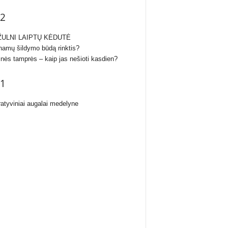
2
ULNI LAIPTŲ KĖDUTĖ
namų šildymo būdą rinktis?
inės tamprės – kaip jas nešioti kasdien?
1
atyviniai augalai medelyne