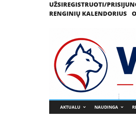
UŽSIREGISTRUOTI/PRISIJUN
RENGINIŲ KALENDORIUS
O
U
AKTUALU
NAUDINGA
R
k
m
e
r
g