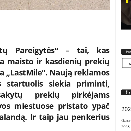
tų Pareigytės“ – tai, kas
Pa
ja maisto ir kasdienių prekių
a „LastMile“. Naują reklamos
startuolis siekia priminti,
akytų prekių pirkėjams
Šią
vos miestuose pristato ypač
202
valandą. Ir taip jau penkerius
Gaisr
2023 