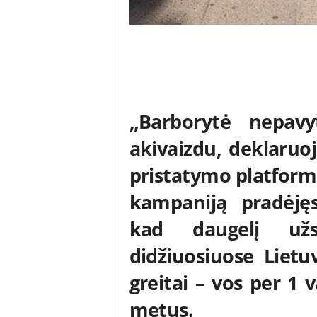
„Barborytė nepavy
akivaizdu, deklaruo
pristatymo platform
kampaniją pradėjęs 
kad daugelį užs
didžiuosiuose Lietu
greitai – vos per 1 
metus.