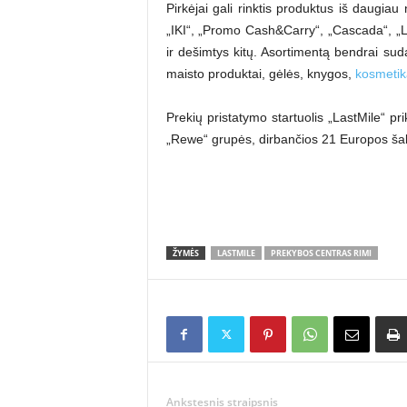
Pirkėjai gali rinktis produktus iš daugiau
„IKI“, „Promo Cash&Carry“, „Cascada“, „Li
ir dešimtys kitų. Asortimentą bendrai sud
maisto produktai, gėlės, knygos,
kosmetik
Prekių pristatymo startuolis „LastMile“ pri
„Rewe“ grupės, dirbančios 21 Europos šalyj
ŽYMĖS
LASTMILE
PREKYBOS CENTRAS RIMI
Ankstesnis straipsnis