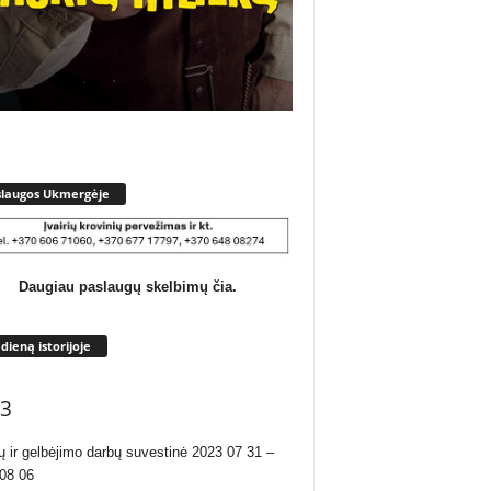
slaugos Ukmergėje
Daugiau paslaugų skelbimų čia.
 dieną istorijoje
3
ų ir gelbėjimo darbų suvestinė 2023 07 31 –
08 06