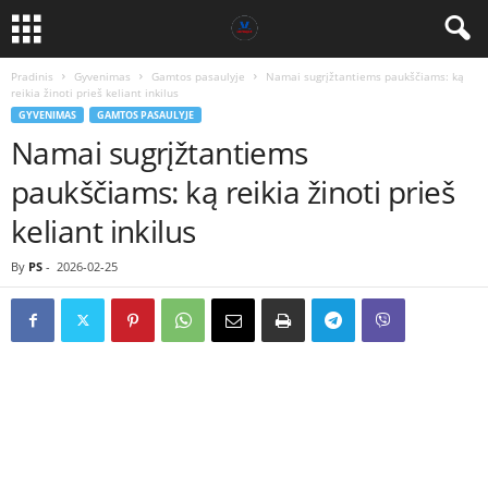
Pradinis
Gyvenimas
Gamtos pasaulyje
Namai sugrįžtantiems paukščiams: ką
reikia žinoti prieš keliant inkilus
GYVENIMAS
GAMTOS PASAULYJE
Namai sugrįžtantiems
paukščiams: ką reikia žinoti prieš
keliant inkilus
By
PS
-
2026-02-25