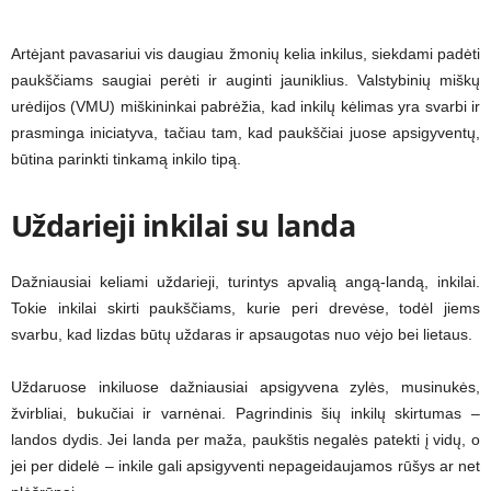
Artėjant pavasariui vis daugiau žmonių kelia inkilus, siekdami padėti
paukščiams saugiai perėti ir auginti jauniklius. Valstybinių miškų
urėdijos (VMU) miškininkai pabrėžia, kad inkilų kėlimas yra svarbi ir
prasminga iniciatyva, tačiau tam, kad paukščiai juose apsigyventų,
būtina parinkti tinkamą inkilo tipą.
Uždarieji inkilai su landa
Dažniausiai keliami uždarieji, turintys apvalią angą-landą, inkilai.
Tokie inkilai skirti paukščiams, kurie peri drevėse, todėl jiems
svarbu, kad lizdas būtų uždaras ir apsaugotas nuo vėjo bei lietaus.
Uždaruose inkiluose dažniausiai apsigyvena zylės, musinukės,
žvirbliai, bukučiai ir varnėnai. Pagrindinis šių inkilų skirtumas –
landos dydis. Jei landa per maža, paukštis negalės patekti į vidų, o
jei per didelė – inkile gali apsigyventi nepageidaujamos rūšys ar net