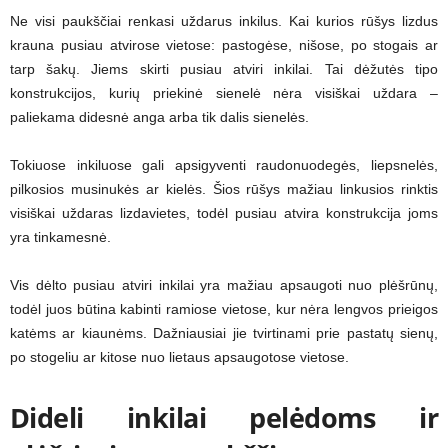
Ne visi paukščiai renkasi uždarus inkilus. Kai kurios rūšys lizdus
krauna pusiau atvirose vietose: pastogėse, nišose, po stogais ar
tarp šakų. Jiems skirti pusiau atviri inkilai. Tai dėžutės tipo
konstrukcijos, kurių priekinė sienelė nėra visiškai uždara –
paliekama didesnė anga arba tik dalis sienelės.
Tokiuose inkiluose gali apsigyventi raudonuodegės, liepsnelės,
pilkosios musinukės ar kielės. Šios rūšys mažiau linkusios rinktis
visiškai uždaras lizdavietes, todėl pusiau atvira konstrukcija joms
yra tinkamesnė.
Vis dėlto pusiau atviri inkilai yra mažiau apsaugoti nuo plėšrūnų,
todėl juos būtina kabinti ramiose vietose, kur nėra lengvos prieigos
katėms ar kiaunėms. Dažniausiai jie tvirtinami prie pastatų sienų,
po stogeliu ar kitose nuo lietaus apsaugotose vietose.
Dideli inkilai pelėdoms ir