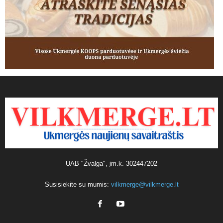
UAB "Žvalga", įm.k. 302447202
Susisiekite su mumis:
vilkmerge@vilkmerge.lt