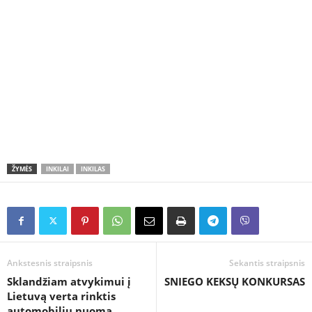
ŽYMĖS
INKILAI
INKILAS
Ankstesnis straipsnis
Sekantis straipsnis
Sklandžiam atvykimui į
SNIEGO KEKSŲ KONKURSAS
Lietuvą verta rinktis
automobilių nuomą