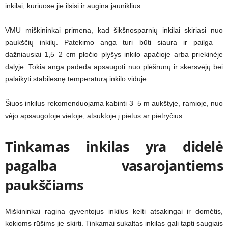
inkilai, kuriuose jie ilsisi ir augina jauniklius.
VMU miškininkai primena, kad šikšnosparnių inkilai skiriasi nuo
paukščių inkilų. Patekimo anga turi būti siaura ir pailga –
dažniausiai 1,5–2 cm pločio plyšys inkilo apačioje arba priekinėje
dalyje. Tokia anga padeda apsaugoti nuo plėšrūnų ir skersvėjų bei
palaikyti stabilesnę temperatūrą inkilo viduje.
Šiuos inkilus rekomenduojama kabinti 3–5 m aukštyje, ramioje, nuo
vėjo apsaugotoje vietoje, atsuktoje į pietus ar pietryčius.
Tinkamas inkilas yra didelė
pagalba vasarojantiems
paukščiams
Miškininkai ragina gyventojus inkilus kelti atsakingai ir domėtis,
kokioms rūšims jie skirti. Tinkamai sukaltas inkilas gali tapti saugiais