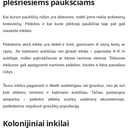
plėšriesiems paukščiams
Kai kurios paukščių rūšys yra didesnės, todėl joms reikia erdvesnių
lizdaviečių. Pelėdos ir kai kurie plėšrieji paukščiai taip pat gali
naudotis inkilais.
Pelėdoms skirti inkilai yra dideli ir tvirti, gaminami iš storų lentų ar
rąstų. Jie kabinami aukščiau nei įprasti inkilai – paprastai 4–8 m
aukštyje, miško pakraščiuose ar kitose ramiose vietose. Tokiuose
inkiluose gali apsigyventi naminės pelėdos, lututės ir kitos panašios
rūšys.
Šiuos inkilus pagaminti ir iškelti sudėtingiau nei įprastus, nes jie turi
būti didesni, tvirtesni ir kabinami aukščiau. Tačiau pastangos
atsiperka – pelėdos atlieka svarbų vaidmenį ekosistemoje,
padėdamos reguliuoti graužikų populiaciją.
Kolonijiniai inkilai