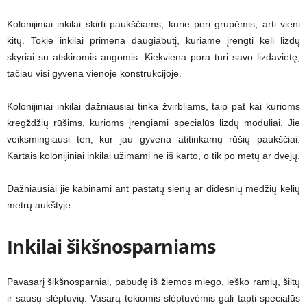
Kolonijiniai inkilai skirti paukščiams, kurie peri grupėmis, arti vieni
kitų. Tokie inkilai primena daugiabutį, kuriame įrengti keli lizdų
skyriai su atskiromis angomis. Kiekviena pora turi savo lizdavietę,
tačiau visi gyvena vienoje konstrukcijoje.
Kolonijiniai inkilai dažniausiai tinka žvirbliams, taip pat kai kurioms
kregždžių rūšims, kurioms įrengiami specialūs lizdų moduliai. Jie
veiksmingiausi ten, kur jau gyvena atitinkamų rūšių paukščiai.
Kartais kolonijiniai inkilai užimami ne iš karto, o tik po metų ar dvejų.
Dažniausiai jie kabinami ant pastatų sienų ar didesnių medžių kelių
metrų aukštyje.
Inkilai šikšnosparniams
Pavasarį šikšnosparniai, pabudę iš žiemos miego, ieško ramių, šiltų
ir sausų slėptuvių. Vasarą tokiomis slėptuvėmis gali tapti specialūs