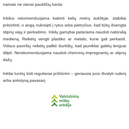
namais ne vienai paukščių kartai.
Inkilus rekomenduojama kabinti kelių metrų aukštyje, stabiliai
pritvirtinti, o angą nukreipti į rytus arba pietryčius, kad būtų išvengta
stiprių vėjų ir perkaitimo. Inkilų gamybai patariama naudoti natūralią
medieną. Reikėtų vengti plastiko ar metalo, kurie gali perkaisti.
Vidaus paviršių reikėtų palikti šiurkštų, kad jaunikliai galėtų lengvai
išlipti. Nerekomenduojama naudoti cheminių impregnantų ar stiprių
dažų.
Inkilai turėtų būti reguliariai prižiūrimi – geriausia juos išvalyti rudenį
arba ankstyvą pavasarį.