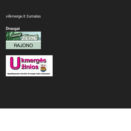
vilkmerge.lt žurnalas
Draugai