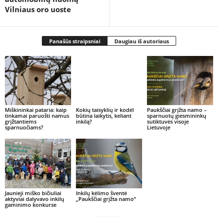
Vilniaus oro uoste
Panašūs straipsniai
Daugiau iš autoriaus
Kokių taisyklių ir kodėl
būtina laikytis, keliant
inkilą?
Miškininkai pataria: kaip
Paukščiai grįžta namo –
tinkamai paruošti namus
sparnuotų giesmininkų
grįžtantiems
sutiktuvės visoje
sparnuočiams?
Lietuvoje
Jaunieji miško bičiuliai
Inkilų kėlimo šventė
aktyviai dalyvavo inkilų
„Paukščiai grįžta namo“
gaminimo konkurse