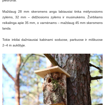
plėšrūnai.
Maždaug 28 mm skersmens anga labiausiai tinka mėlynosioms
zylėms, 32 mm – didžiosioms zylėms ir musinukėms. Žvirbliams
reikalinga apie 35 mm, o varnėnams – maždaug 45 mm skersmens
landa.
Tokie inkilai dažniausiai kabinami soduose, parkuose ir miškuose
2–4 m aukštyje.