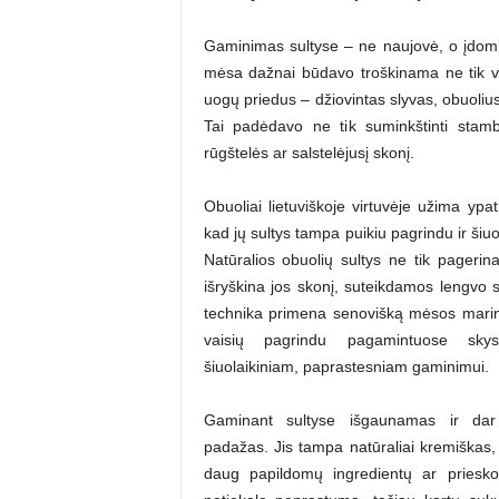
Gaminimas sultyse – ne naujovė, o įdomių k
mėsa dažnai būdavo troškinama ne tik van
uogų priedus – džiovintas slyvas, obuolius
Tai padėdavo ne tik suminkštinti stamb
rūgštelės ar salstelėjusį skonį.
Obuoliai lietuviškoje virtuvėje užima ypa
kad jų sultys tampa puikiu pagrindu ir šiu
Natūralios obuolių sultys ne tik pagerin
išryškina jos skonį, suteikdamos lengvo
technika primena senovišką mėsos marin
vaisių pagrindu pagamintuose skysč
šiuolaikiniam, paprastesniam gaminimui.
Gaminant sultyse išgaunamas ir dar
padažas. Jis tampa natūraliai kremiškas, 
daug papildomų ingredientų ar prieskoni