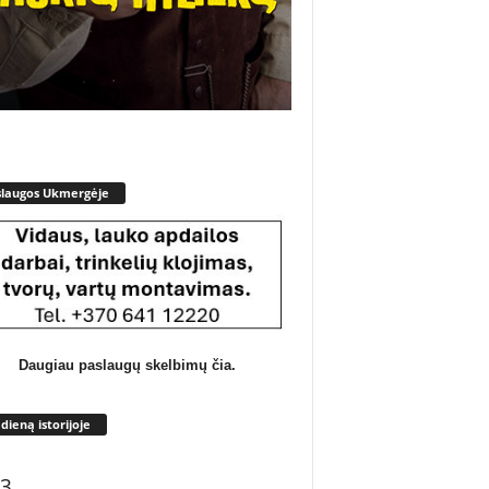
slaugos Ukmergėje
Daugiau paslaugų skelbimų čia.
 dieną istorijoje
3