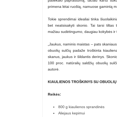
patiekalo paprastumą, tačiau kartu sukur
primena lėtai ruoštą, namuose gamintą ma
Tokie sprendimai idealiai tinka šiuolaikin
bet neatsisakyti skonio. Tai tarsi tiltas 
mažiau sudėtingumo, daugiau kokybės ir 
„Jaukus, naminis maistas – pats skaniausi
obuolių sulčių padaže troškinta kiauliena
skanus, jaukus ir šildantis derinys. Skonio
100 proc. natūralių saldžių obuolių sulči
autorė.
KIAULIENOS TROŠKINYS SU OBUOLIŲ
Reikės:
800 g kiaulienos sprandinės
Aliejaus kepimui