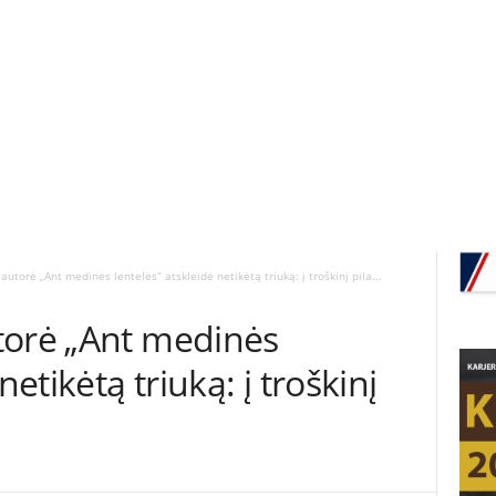
utorė „Ant medinės lentelės“ atskleidė netikėtą triuką: į troškinį pila...
torė „Ant medinės
netikėtą triuką: į troškinį