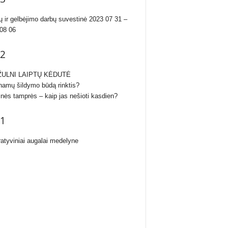
ų ir gelbėjimo darbų suvestinė 2023 07 31 –
08 06
2
ULNI LAIPTŲ KĖDUTĖ
namų šildymo būdą rinktis?
inės tamprės – kaip jas nešioti kasdien?
1
atyviniai augalai medelyne