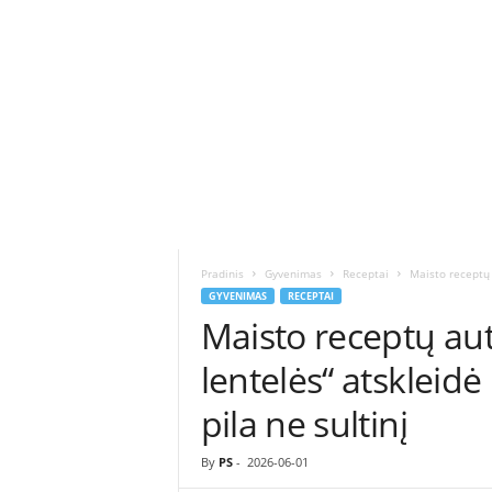
ė
s
n
a
u
j
i
e
n
ų
p
o
Pradinis
Gyvenimas
Receptai
Maisto receptų a
r
GYVENIMAS
RECEPTAI
t
Maisto receptų au
a
l
lentelės“ atskleidė 
a
s
pila ne sultinį
By
PS
-
2026-06-01