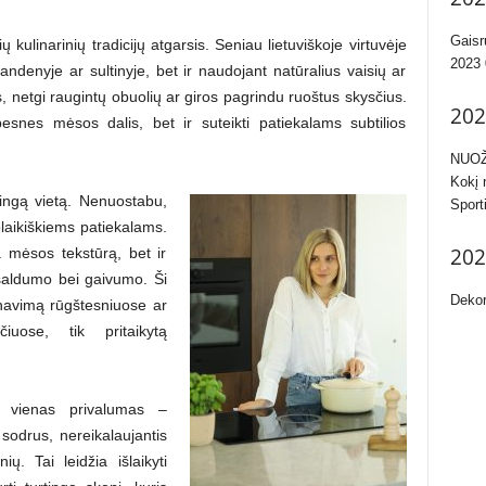
Gaisr
ulinarinių tradicijų atgarsis. Seniau lietuviškoje virtuvėje
2023 
denyje ar sultinyje, bet ir naudojant natūralius vaisių ar
, netgi raugintų obuolių ar giros pagrindu ruoštus skysčius.
202
esnes mėsos dalis, bet ir suteikti patiekalams subtilios
NUOŽ
Kokį 
tingą vietą. Nenuostabu,
Sport
olaikiškiems patiekalams.
202
a mėsos tekstūrą, bet ir
 saldumo bei gaivumo. Ši
Dekor
avimą rūgštesniuose ar
iuose, tik pritaikytą
 vienas privalumas –
sodrus, nereikalaujantis
ų. Tai leidžia išlaikyti