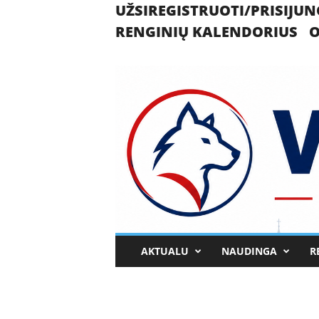
UŽSIREGISTRUOTI/PRISIJUN
RENGINIŲ KALENDORIUS
O
U
AKTUALU
NAUDINGA
R
k
m
e
r
g