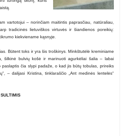
ti turtingą skonį, kuris
istą.
iam vartotojui – norinčiam maitintis paprasčiau, natūraliau,
tarp tradicinės lietuviškos virtuvės ir šiandienos poreikių:
tikrumo kiekviename kąsnyje.
as. Būtent toks ir yra šis troškinys. Minkštutėlė kreminiame
, šilkinė bulvių košė ir marinuoti agurkėliai šalia – labai
 paslaptis čia slypi padaže, o kad jis būtų tobulas, prireiks
ų“, – dalijasi Kristina, tinklaraščio „Ant medinės lentelės“
 SULTIMIS