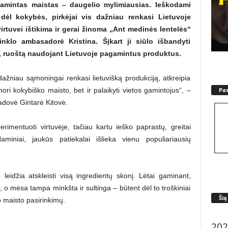
gamintas maistas – daugelio mylimiausias. Ieškodami
 dėl kokybės, pirkėjai vis dažniau renkasi Lietuvoje
rtuvei ištikima ir gerai žinoma „Ant medinės lentelės“
tinklo ambasadorė Kristina. Šįkart ji siūlo išbandyti
s, ruoštą naudojant Lietuvoje pagamintus produktus.
dažniau sąmoningai renkasi lietuvišką produkciją, atkreipia
Pa
nori kokybiško maisto, bet ir palaikyti vietos gamintojus“, –
adovė Gintarė Kitovė.
mentuoti virtuvėje, tačiau kartu ieško paprastų, greitai
miniai, jaukūs patiekalai išlieka vienu populiariausių
e leidžia atskleisti visą ingredientų skonį. Lėtai gaminant,
, o mėsa tampa minkšta ir sultinga – būtent dėl to troškiniai
Šią
o maisto pasirinkimų.
202