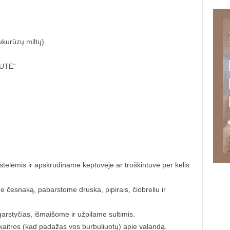
kukurūzų miltų)
TUTĖ“
telėmis ir apskrudiname keptuvėje ar troškintuve per kelis
 česnaką, pabarstome druska, pipirais, čiobreliu ir
rstyčias, išmaišome ir užpilame sultimis.
aitros (kad padažas vos burbuliuotų) apie valandą.