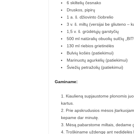
6 skiltelių česnako
Druskos, pipirų
1 a. š. džiovinto čiobrelio
3 v. š. miltų (versijai be gliuteno – 
1,5 v. š. grūdėtųjų garstyčių
500 ml natūralių obuolių sulčių „BI
130 ml riebios grietinėlės
Bulvių košės (patiekimui)
Marinuotų agurkėlių (patiekimui)
Šviežių petražolių (patiekimui)
Gaminame:
Kiaulieną supjaustome plonomis juos
kartus.
Prie apskrudusios mėsos įtarkuojame
kepame dar minutę.
Mėsą pabarstome miltais, dedame ga
Troškiname uždengę ant nedidelės k