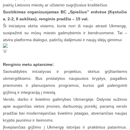
įvairių Lietuvos miestų ar užsienio sugrįžusius kraštiečius.
Susitikimas organizuojamas BC „Spiečius” erdvėse (Kęstučio
a. 2-2, II aukštas), renginio pradžia – 15 val.
Ši iniciatyva skirta visiems, kurie nori iš naujo atrasti Ukmergę,
susipažinti su mūsų miesto galimybėmis ir bendruomene. Tai –
atvira platforma dialogui, patirčių dalijimuisi ir naujų idėjų gimimui.
Renginio metu aptarsime:
Savivaldybės iniciatyvas ir projektus, skirtus grįžtantiems
ukmergiškiams. Bus pristatytos naujausios kryptys, pagalbos
priemonės ir planuojamos programos, kurios gali palengvinti
grįžimą ir integraciją į miestą.
Verslo, darbo ir švietimo galimybes Ukmergėje. Dalyviai sužinos
apie augančias vietos įmones, darbuotojų poreikį, paramą verslo
pradžiai bei modernėjančias švietimo įstaigas, atveriančias naujas
kryptis jaunimui ir šeimoms.
Įkvepiančias grįžimo į Ukmergę istorijas ir praktinius patarimus.