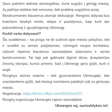
Savo patirtimi dalinsis ukmergiškiai, kurie sugrįžo į gimtąjį miestą.
Jų patirtys atskleis tiek emocinę, tiek praktinę sugrįžimo pusę.
Bendruomenės klausimus atviroje diskusijoje. Renginio dalyviai bus
kviečiami išsakyti mintis, idėjas ir pasiūlymus, kaip kurti dar
patrauklesnę ir gyvybingesnę Ukmergę.
Kodėl verta dalyvauti?
Šis susitikimas – tai proga ne tik sužinoti apie miesto pokyčius, bet
ir susitikti su senais pažįstamais, užmegzti naujus kontaktus,
užduoti rūpimus klausimus savivaldybės atstovams ir verslo
bendruomenei. Tai taip pat galimybė išgirsti tikras, įkvepiančias
žmonių istorijas, kurios primins, kad į Ukmergę gera grįžti, kurti ir
augti.
Renginys atviras visiems – tiek gyvenantiems Ukmergėje, tiek
svarstantiems grįžti, tiek tiesiog norintiems palaikyti ryšį su gimtuoju
miestu.
Registracija:
https://forms.office.com/r/Et1Du14JTt
Renginį organizuoja Ukmergės rajono savivaldybė.
Ukmergės raj. savivaldybės inf.