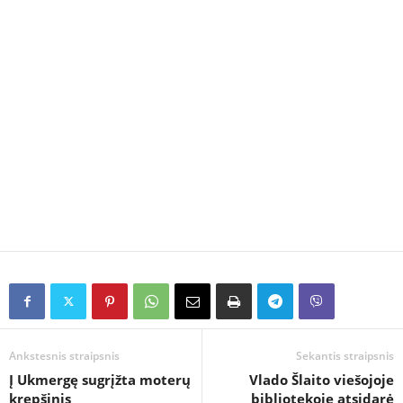
Ankstesnis straipsnis
Sekantis straipsnis
Į Ukmergę sugrįžta moterų
Vlado Šlaito viešojoje
krepšinis
bibliotekoje atsidarė