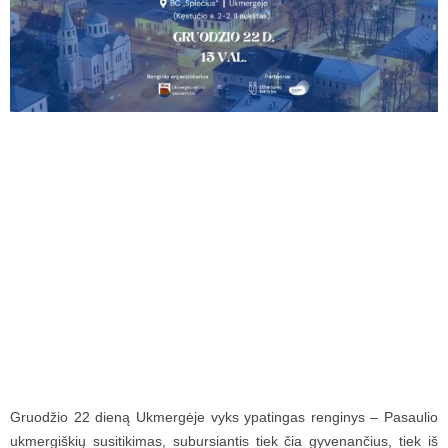
Gruodžio 22 dieną Ukmergėje vyks ypatingas renginys – Pasaulio
ukmergiškių susitikimas, subursiantis tiek čia gyvenančius, tiek iš