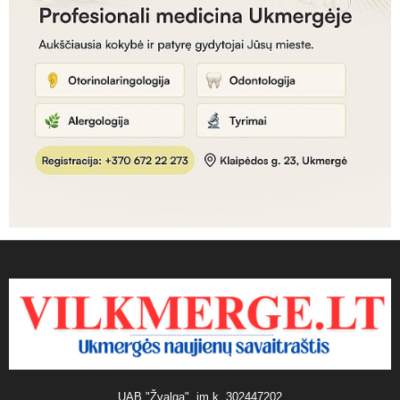
UAB "Žvalga", įm.k. 302447202