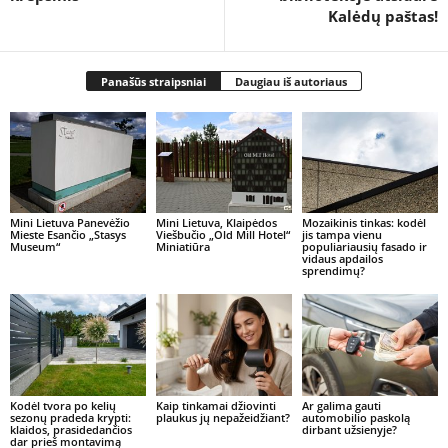
Kalėdų paštas!
Panašūs straipsniai
Daugiau iš autoriaus
Mini Lietuva Panevėžio
Mini Lietuva, Klaipėdos
Mozaikinis tinkas: kodėl
Mieste Esančio „Stasys
Viešbučio „Old Mill Hotel“
jis tampa vienu
Museum“
Miniatiūra
populiariausių fasado ir
vidaus apdailos
sprendimų?
Kodėl tvora po kelių
Kaip tinkamai džiovinti
Ar galima gauti
sezonų pradeda krypti:
plaukus jų nepažeidžiant?
automobilio paskolą
klaidos, prasidedančios
dirbant užsienyje?
dar prieš montavimą