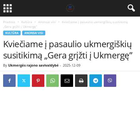
Pradinis
Kultūra
Anonsai visi
Kviečiame į pasaulio ukmergiškių susitikimą
„Gera grįžti į Ukmergę”
KULTŪRA
ANONSAI VISI
Kviečiame į pasaulio ukmergiškių
susitikimą „Gera grįžti į Ukmergę”
By
Ukmergės rajono savivaldybė
-
2025-12-09