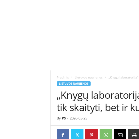
ė
s
n
a
u
j
i
e
n
ų
p
o
Pradinis
Lietuvos naujienos
„Knygų laboratorija“ 
r
LIETUVOS NAUJIENOS
t
„Knygų laboratorij
a
l
tik skaityti, bet ir 
a
s
By
PS
-
2026-05-25