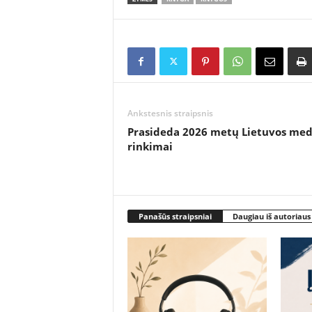
Ankstesnis straipsnis
Prasideda 2026 metų Lietuvos med
rinkimai
Panašūs straipsniai
Daugiau iš autoriaus