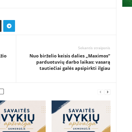
Sekantis straipsnis
žio
Nuo birželio keisis dalies „Maximos“
parduotuvių darbo laikas: vasarą
tautiečiai galės apsipirkti ilgiau