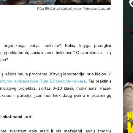
Rūta Elijošaitytė-Kaikarė, nuotr. Vygaudas Juozaitis
urį organizuoja patys mokiniai? Kokią knygą paaugliai
ją reklamuotų socialiniuose tinkluose? O svarbiausia – ką
ygas?
mų ieškos nauja programa „Knygų laboratorija: nuo idėjos iki
aitymo ambasadorė Rūta Elijošaitytė-Kaikarė
. Tai praktinis
iniciatyvų projektas, skirtas 8–10 klasių mokiniams. Pasak
ikslas – parodyti jaunimui, kiek daug įvairių ir prasmingų
 skatinami kurti
mė svarstant apie ateitį ir vis mažėjantį jaunų žmonių