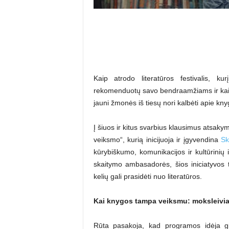
Kaip atrodo literatūros festivalis, k
rekomenduotų savo bendraamžiams ir kaip 
jauni žmonės iš tiesų nori kalbėti apie kn
Į šiuos ir kitus svarbius klausimus atsaky
veiksmo“, kurią inicijuoja ir įgyvendina
Sk
kūrybiškumo, komunikacijos ir kultūrinių 
skaitymo ambasadorės, šios iniciatyvos t
kelių gali prasidėti nuo literatūros.
Kai knygos tampa veiksmu: moksleiviai
Rūta pasakoja, kad programos idėja gi