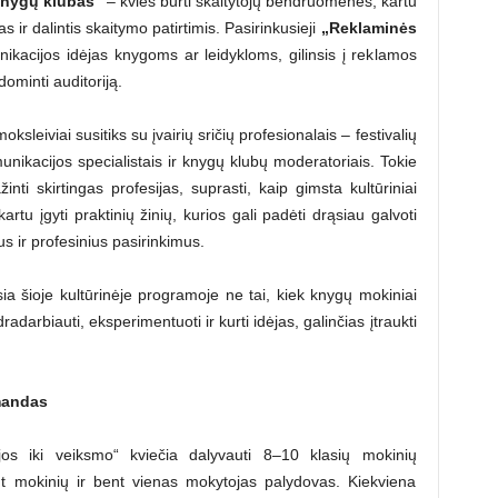
nygų klubas“
– kvies burti skaitytojų bendruomenes, kartu
 ir dalintis skaitymo patirtimis. Pasirinkusieji
„Reklaminės
ikacijos idėjas knygoms ar leidykloms, gilinsis į reklamos
dominti auditoriją.
oksleiviai susitiks su įvairių sričių profesionalais – festivalių
omunikacijos specialistais ir knygų klubų moderatoriais. Tokie
inti skirtingas profesijas, suprasti, kaip gimsta kultūriniai
kartu įgyti praktinių žinių, kurios gali padėti drąsiau galvoti
us ir profesinius pasirinkimus.
sia šioje kultūrinėje programoje ne tai, kiek knygų mokiniai
darbiauti, eksperimentuoti ir kurti idėjas, galinčias įtraukti
omandas
jos iki veiksmo“ kviečia dalyvauti 8–10 klasių mokinių
mt mokinių ir bent vienas mokytojas palydovas. Kiekviena