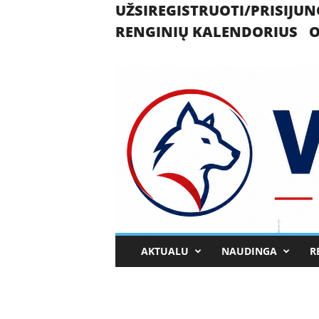
UŽSIREGISTRUOTI/PRISIJUN
RENGINIŲ KALENDORIUS
O
U
AKTUALU
NAUDINGA
R
k
m
e
r
g