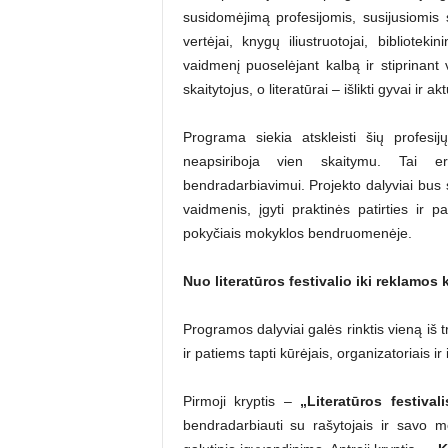
susidomėjimą profesijomis, susijusiomis s
vertėjai, knygų iliustruotojai, biblioteki
vaidmenį puoselėjant kalbą ir stiprinan
skaitytojus, o literatūrai – išlikti gyvai ir akt
Programa siekia atskleisti šių profesij
neapsiriboja vien skaitymu. Tai er
bendradarbiavimui. Projekto dalyviai bus s
vaidmenis, įgyti praktinės patirties ir pat
pokyčiais mokyklos bendruomenėje.
Nuo literatūros festivalio iki reklamos
Programos dalyviai galės rinktis vieną iš tri
ir patiems tapti kūrėjais, organizatoriais ir
Pirmoji kryptis –
„Literatūros festivali
bendradarbiauti su rašytojais ir savo mok