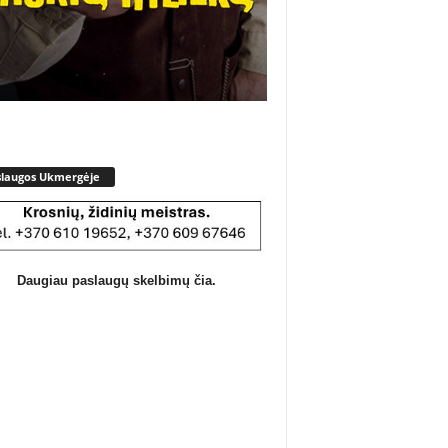
slaugos Ukmergėje
Daugiau paslaugų skelbimų čia.