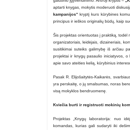
galutinio įgyvendinimo. Antroji kryptis –
„K
aptarti knygas, mokytis moderuoti diskusijas
kampanijos“
kryptį kurs kūrybines komun
principus ir ieškos originalių būdų, kaip su
Šis projektas orientuotas į praktiką, todėl m
organizatoriais, leidėjais, dizaineriais, k
susitikimai suteiks galimybę iš arčiau paž
projektai ir knygų pasaulio iniciatyvos, o 
apie savo ateities kelią, kūrybinius interes
Pasak R. Elijošaitytės-Kaikarės, svarbiau
yra perskaitę, o jų smalsumas, noras bendra
visą mokyklos bendruomenę.
Kviečia burti ir registruoti mokinių k
Projektas „Knygų laboratorija: nuo idė
komandas, kurias gali sudaryti iki deši