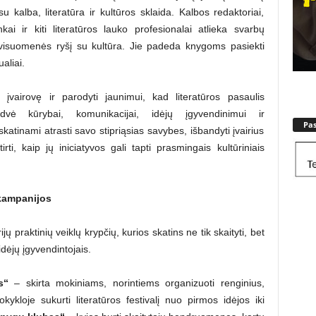
u kalba, literatūra ir kultūros sklaida. Kalbos redaktoriai,
ninkai ir kiti literatūros lauko profesionalai atlieka svarbų
t visuomenės ryšį su kultūra. Jie padeda knygoms pasiekti
ualiai.
ų įvairovę ir parodyti jaunimui, kad literatūros pasaulis
dvė kūrybai, komunikacijai, idėjų įgyvendinimui ir
Pa
katinami atrasti savo stipriąsias savybes, išbandyti įvairius
irti, kaip jų iniciatyvos gali tapti prasmingais kultūriniais
 kampanijos
jų praktinių veiklų krypčių, kurios skatins ne tik skaityti, bet
 idėjų įgyvendintojais.
s“
– skirta mokiniams, norintiems organizuoti renginius,
ykloje sukurti literatūros festivalį nuo pirmos idėjos iki