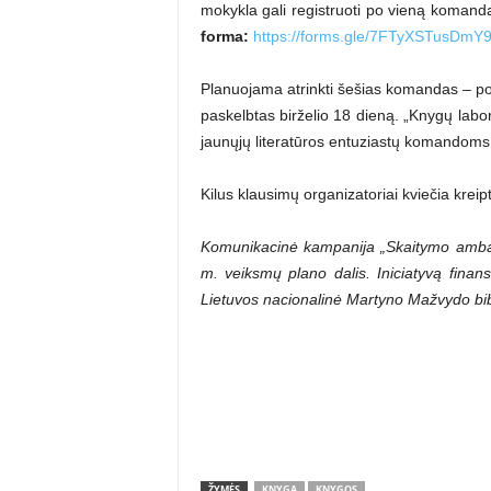
mokykla gali registruoti po vieną komandą
forma:
https://forms.gle/7FTyXSTusDmY
Planuojama atrinkti šešias komandas – po d
paskelbtas birželio 18 dieną. „Knygų labora
jaunųjų literatūros entuziastų komandoms g
Kilus klausimų organizatoriai kviečia kreip
Komunikacinė kampanija „Skaitymo ambas
m. veiksmų plano dalis. Iniciatyvą finans
Lietuvos nacionalinė Martyno Mažvydo bib
ŽYMĖS
KNYGA
KNYGOS