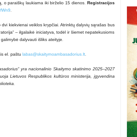
, o paraiškų laukiama iki birželio 15 dienos.
Registracijos
9fWn9
.
vi kiekvienai veiklos krypčiai. Atrinktų dalyvių sąrašas bus
torija“ – ilgalaikė iniciatyva, todėl ir šiemet nepatekusioms
alimybė dalyvauti išliks ateityje.
tis el. paštu
labas@skaitymoambasadorius.lt
.
adorius“ yra nacionalinio Skaitymo skatinimo 2025–2027
uoja Lietuvos Respublikos kultūros ministerija, įgyvendina
lioteka.