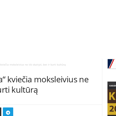
kviečia moksleivius ne tik skaityti, bet ir kurti kultūrą
a“ kviečia moksleivius ne
kurti kultūrą