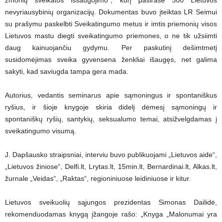
nevyriausybinių organizacijų. Dokumentas buvo įteiktas LR Seimui
su prašymu paskelbti Sveikatingumo metus ir imtis priemonių visos
Lietuvos mastu diegti sveikatingumo priemones, o ne tik užsiimti
daug kainuojančiu gydymu. Per paskutinį dešimtmetį
susidomėjimas sveika gyvensena ženkliai išaugęs, net galima
sakyti, kad saviugda tampa gera mada.
Autorius, vedantis seminarus apie sąmoningus ir spontaniškus
ryšius, ir šioje knygoje skiria didelį dėmesį sąmoningų ir
spontaniškų ryšių, santykių, seksualumo temai, atsižvelgdamas į
sveikatingumo visumą.
J. Dapšausko straipsniai, interviu buvo publikuojami „Lietuvos aide“,
„Lietuvos žiniose“, Delfi.lt, Lrytas.lt, 15min.lt, Bernardinai.lt, Alkas.lt,
žurnale „Veidas“, „Raktas“, regioniniuose leidiniuose ir kitur.
Lietuvos sveikuolių sąjungos prezidentas Simonas Dailidė,
rekomenduodamas knygą įžangoje rašo: „Knyga „Malonumai yra