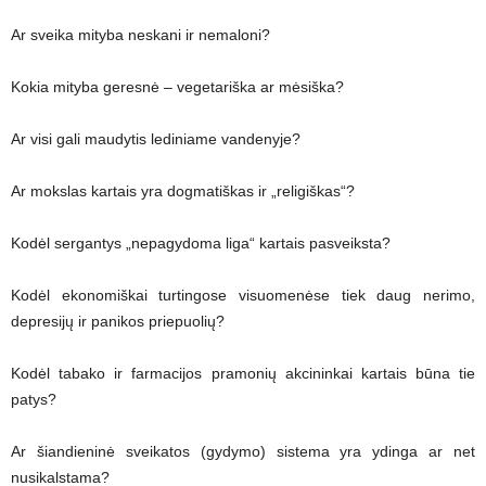
Ar sveika mityba neskani ir nemaloni?
Kokia mityba geresnė – vegetariška ar mėsiška?
Ar visi gali maudytis lediniame vandenyje?
Ar mokslas kartais yra dogmatiškas ir „religiškas“?
Kodėl sergantys „nepagydoma liga“ kartais pasveiksta?
Kodėl ekonomiškai turtingose visuomenėse tiek daug nerimo,
depresijų ir panikos priepuolių?
Kodėl tabako ir farmacijos pramonių akcininkai kartais būna tie
patys?
Ar šiandieninė sveikatos (gydymo) sistema yra ydinga ar net
nusikalstama?