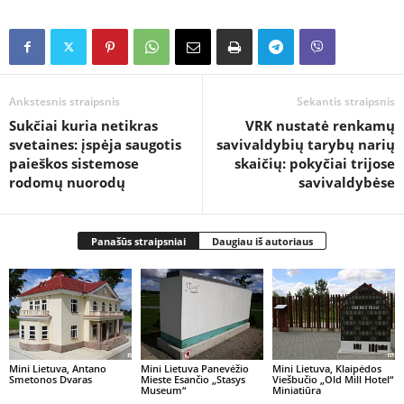
Ankstesnis straipsnis
Sekantis straipsnis
Sukčiai kuria netikras
VRK nustatė renkamų
svetaines: įspėja saugotis
savivaldybių tarybų narių
paieškos sistemose
skaičių: pokyčiai trijose
rodomų nuorodų
savivaldybėse
Panašūs straipsniai
Daugiau iš autoriaus
Mini Lietuva, Antano
Mini Lietuva Panevėžio
Mini Lietuva, Klaipėdos
Smetonos Dvaras
Mieste Esančio „Stasys
Viešbučio „Old Mill Hotel“
Museum“
Miniatiūra