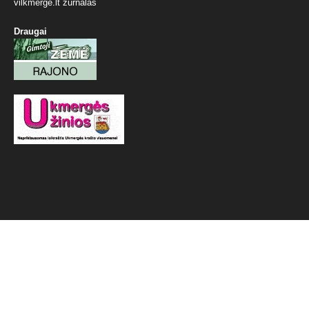
vilkmerge.lt žurnalas
Draugai