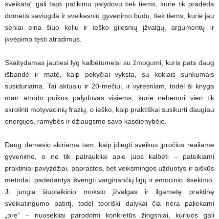
sveikata“ gali tapti patikimu palydovu tiek tiems, kurie tik pradeda
domėtis saviugda ir sveikesniu gyvenimo būdu, tiek tiems, kurie jau
seniai eina šiuo keliu ir ieško gilesnių įžvalgų, argumentų ir
įkvėpimo tęsti atradimus.
Skaitydamas jautiesi lyg kalbėtumeisi su žmogumi, kuris pats daug
išbandė ir matė, kaip pokyčiai vyksta, su kokiais sunkumais
susiduriama. Tai aktualu ir 20-mečiui, ir vyresniam, todėl ši knyga
man atrodo puikus palydovas visiems, kurie nebenori vien tik
skrolinti motyvacinių frazių, o ieško, kaip praktiškai susikurti daugiau
energijos, ramybės ir džiaugsmo savo kasdienybėje.
Daug dėmesio skiriama tam, kaip įdiegti sveikus įpročius realiame
gyvenime, o ne tik patraukliai apie juos kalbėti – pateikiami
praktiniai pavyzdžiai, paprastos, bet veiksmingos užduotys ir aiškūs
metodai, padedantys išvengti varginančių ligų ir emocinio išsekimo.
Ji jungia šiuolaikinio mokslo įžvalgas ir ilgametę praktinę
sveikatingumo patirtį, todėl teoriški dalykai čia nėra paliekami
„ore“ – nuosekliai parodomi konkretūs žingsniai, kuriuos gali