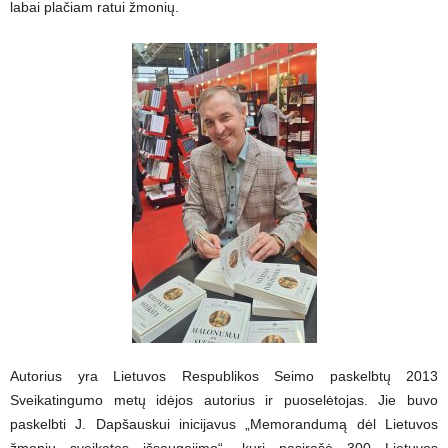
labai plačiam ratui žmonių.
Autorius yra Lietuvos Respublikos Seimo paskelbtų 2013
Sveikatingumo metų idėjos autorius ir puoselėtojas. Jie buvo
paskelbti J. Dapšauskui inicijavus „Memorandumą dėl Lietuvos
žmonių sveikatos išsaugojimo“, kurį pasirašė 300 Lietuvos