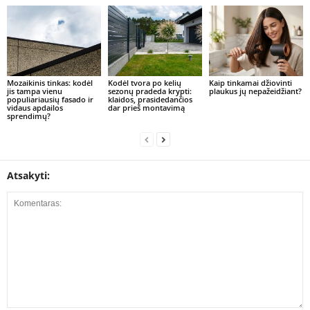
Mozaikinis tinkas: kodėl
Kodėl tvora po kelių
Kaip tinkamai džiovinti
jis tampa vienu
sezonų pradeda krypti:
plaukus jų nepažeidžiant?
populiariausių fasado ir
klaidos, prasidedančios
vidaus apdailos
dar prieš montavimą
sprendimų?
Atsakyti: