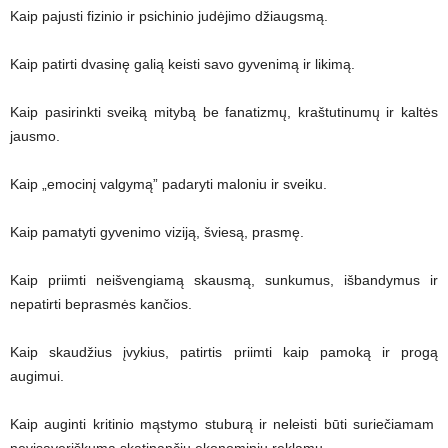
Kaip pajusti fizinio ir psichinio judėjimo džiaugsmą.
Kaip patirti dvasinę galią keisti savo gyvenimą ir likimą.
Kaip pasirinkti sveiką mitybą be fanatizmų, kraštutinumų ir kaltės
jausmo.
Kaip „emocinį valgymą” padaryti maloniu ir sveiku.
Kaip pamatyti gyvenimo viziją, šviesą, prasmę.
Kaip priimti neišvengiamą skausmą, sunkumus, išbandymus ir
nepatirti beprasmės kančios.
Kaip skaudžius įvykius, patirtis priimti kaip pamoką ir progą
augimui.
Kaip auginti kritinio mąstymo stuburą ir neleisti būti suriečiamam
nevisaveriškumą skatinančių ekonominių reklamų.