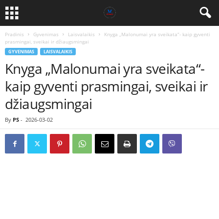
Pradinis
Gyvenimas
Laisvalaikis
Knyga „Malonumai yra sveikata“- kaip gyventi
prasmingai, sveikai ir džiaugsmingai
GYVENIMAS
LAISVALAIKIS
Knyga „Malonumai yra sveikata“-
kaip gyventi prasmingai, sveikai ir
džiaugsmingai
By
PS
-
2026-03-02