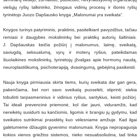
viešųjų ryšių talkininko, žmogaus vidinių procesų ir išorės ryšių
tyrinėtojo Juozo Dapšausko knyga „Malonumai yra sveikata“.
Knygos turinys patyriminis, praktinis, pasitelkiant pavyzdžius, tačiau
remiasi ir daugybės mokslininkų bei praktikų autorių šaltiniais.
J. Dapšauskas keičia požiūrį į malonumus, laimę, sveikatą,
saviugdą, seksualumą, vyrų ir moterų ryšius, pateikdamas
šiuolaikines mokslininkų, tyrinėtojų įžvalgas apie hormonų naudą,
neuroplastiškumą, psichoterapiją, dvasingumą, gebėjimą pasikeisti.
Nauja knyga pirmiausia skirta tiems, kurių sveikata dar gan gera,
pakenčiama, bet nori savo sveikatą puoselėti, stiprinti; siekia
tobulinti tarpasmeninius ir vidinius ryšius, santykius, keisti požiūrį.
Tai ideali prevencinė priemonė, kol dar jauni, viduramžis, kad
nereikėtų susidurti su kančiomis, ligomis ir brangiu jų gydymu, kad
sveikatos sutrikimai prasidėtų kuo vėlesniame amžiuje. Kad ilgai
galėtumėme džiaugtis gyvenimo malonumais. Knyga nepropaguoja
kokios vienos griežtos sistemos, nieko nesuabsoliutina, tad tinka