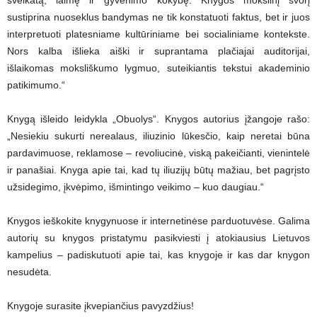
sustiprina nuoseklus bandymas ne tik konstatuoti faktus, bet ir juos
interpretuoti platesniame kultūriniame bei socialiniame kontekste.
Nors kalba išlieka aiški ir suprantama plačiajai auditorijai,
išlaikomas moksliškumo lygmuo, suteikiantis tekstui akademinio
patikimumo.“
Knygą išleido leidykla „Obuolys“. Knygos autorius įžangoje rašo:
„Nesiekiu sukurti nerealaus, iliuzinio lūkesčio, kaip neretai būna
pardavimuose, reklamose – revoliucinė, viską pakeičianti, vienintelė
ir panašiai. Knyga apie tai, kad tų iliuzijų būtų mažiau, bet pagrįsto
užsidegimo, įkvėpimo, išmintingo veikimo – kuo daugiau.“
Knygos ieškokite knygynuose ir internetinėse parduotuvėse. Galima
autorių su knygos pristatymu pasikviesti į atokiausius Lietuvos
kampelius – padiskutuoti apie tai, kas knygoje ir kas dar knygon
nesudėta.
Knygoje surasite įkvepiančius pavyzdžius!