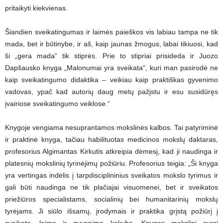
pritaikyti kiekvienas.
Šiandien sveikatingumas ir laimės paieškos vis labiau tampa ne tik
mada, bet ir būtinybe, ir aš, kaip jaunas žmogus, labai tikiuosi, kad
ši „gera mada“ tik stiprės. Prie to stipriai prisideda ir Juozo
Dapšausko knyga „Malonumai yra sveikata“, kuri man pasirodė ne
kaip sveikatingumo didaktika – veikiau kaip praktiškas gyvenimo
vadovas, ypač kad autorių daug metų pažįstu ir esu susidūręs
įvairiose sveikatingumo veiklose.“
Knygoje vengiama nesuprantamos mokslinės kalbos. Tai patyriminė
ir praktinė knyga, tačiau habilituotas medicinos mokslų daktaras,
profesorius Algimantas Kirkutis atkreipia dėmesį, kad ji naudinga ir
platesnių mokslinių tyrinėjimų požiūriu. Profesorius teigia: „Ši knyga
yra vertingas indėlis į tarpdisciplininius sveikatos mokslo tyrimus ir
gali būti naudinga ne tik plačiajai visuomenei, bet ir sveikatos
priežiūros specialistams, socialinių bei humanitarinių mokslų
tyrėjams. Ji siūlo išsamų, įrodymais ir praktika grįstą požiūrį į
sveikatą, laimę ir gyvenimo kokybę. Knygos mokslinį svorį