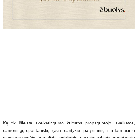
Ką tik Išleista sveikatingumo kultūros propaguotojo, sveikatos,
sąmoningų-spontaniškų ryšių, santykių, patyriminių ir informacinių
seminarų vedėjo, žurnalisto, publicisto, nevyriausybinių organizacijų