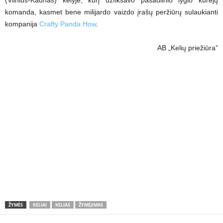
(Vilnius-Kaunas) kelyje, kurį užfiksavo pasaulinio lygio kūrėjų
komanda, kasmet bene milijardo vaizdo įrašų peržiūrų sulaukianti
kompanija
Crafty Panda How
.
AB „Kelių priežiūra”
ŽYMĖS
KELIAI
KELIAS
ŽYMĖJIMAS