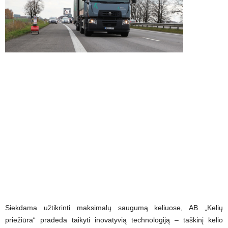
Siekdama užtikrinti maksimalų saugumą keliuose, AB „Kelių
priežiūra“ pradeda taikyti inovatyvią technologiją – taškinį kelio