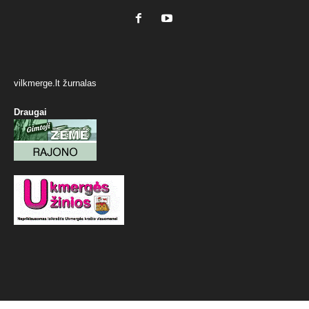
vilkmerge.lt žurnalas
Draugai