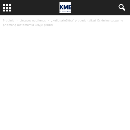
Pradinis
Lietuvos naujienos
„Kelių priežiūra“ pradeda taikyti išskirtinę saugumo
priemonę matomumui kelyje gerinti