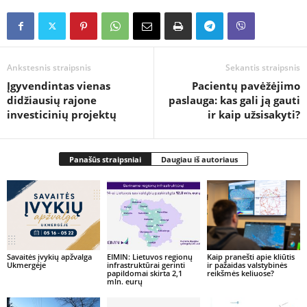
Ankstesnis straipsnis
Sekantis straipsnis
Įgyvendintas vienas
Pacientų pavėžėjimo
didžiausių rajone
paslauga: kas gali ją gauti
investicinių projektų
ir kaip užsisakyti?
Panašūs straipsniai
Daugiau iš autoriaus
Savaitės įvykių apžvalga
EIMIN: Lietuvos regionų
Kaip pranešti apie kliūtis
Ukmergėje
infrastruktūrai gerinti
ir pažaidas valstybinės
papildomai skirta 2,1
reikšmės keliuose?
mln. eurų