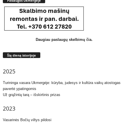
Paslaugos Ukmergėje
Daugiau paslaugų skelbimų čia.
Šią dieną istorijoje
2025
Turininga vasara Ukmergėje: kūryba, judesys ir kultūra vaikų atostogas
pavertė ypatingomis
Už grąžintą tarą – išskirtinis prizas
2023
Vasarinės Bočių viltys pildosi