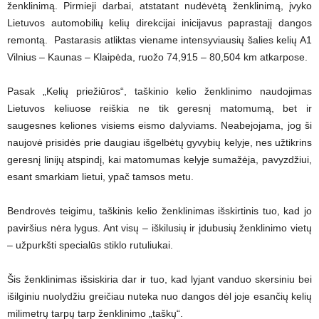
ženklinimą. Pirmieji darbai, atstatant nudėvėtą ženklinimą, įvyko
Lietuvos automobilių kelių direkcijai inicijavus paprastajį dangos
remontą. Pastarasis atliktas viename intensyviausių šalies kelių A1
Vilnius – Kaunas – Klaipėda, ruožo 74,915 – 80,504 km atkarpose.
Pasak „Kelių priežiūros“, taškinio kelio ženklinimo naudojimas
Lietuvos keliuose reiškia ne tik geresnį matomumą, bet ir
saugesnes keliones visiems eismo dalyviams. Neabejojama, jog ši
naujovė prisidės prie daugiau išgelbėtų gyvybių kelyje, nes užtikrins
geresnį linijų atspindį, kai matomumas kelyje sumažėja, pavyzdžiui,
esant smarkiam lietui, ypač tamsos metu.
Bendrovės teigimu, taškinis kelio ženklinimas išskirtinis tuo, kad jo
paviršius nėra lygus. Ant visų – iškilusių ir įdubusių ženklinimo vietų
– užpurkšti specialūs stiklo rutuliukai.
Šis ženklinimas išsiskiria dar ir tuo, kad lyjant vanduo skersiniu bei
išilginiu nuolydžiu greičiau nuteka nuo dangos dėl joje esančių kelių
milimetrų tarpų tarp ženklinimo „taškų“.