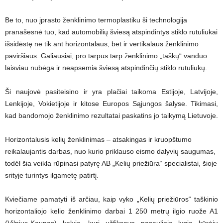
Be to, nuo įprasto ženklinimo termoplastiku ši technologija
pranašesnė tuo, kad automobilių šviesą atspindintys stiklo rutuliukai
išsidėstę ne tik ant horizontalaus, bet ir vertikalaus ženklinimo
paviršiaus. Galiausiai, pro tarpus tarp ženklinimo „taškų“ vanduo
laisviau nubėga ir neapsemia šviesą atspindinčių stiklo rutuliukų.
Ši naujovė pasiteisino ir yra plačiai taikoma Estijoje, Latvijoje,
Lenkijoje, Vokietijoje ir kitose Europos Sąjungos šalyse. Tikimasi,
kad bandomojo ženklinimo rezultatai paskatins jo taikymą Lietuvoje.
Horizontalusis kelių ženklinimas – atsakingas ir kruopštumo
reikalaujantis darbas, nuo kurio priklauso eismo dalyvių saugumas,
todėl šia veikla rūpinasi patyrę AB „Kelių priežiūra“ specialistai, šioje
srityje turintys ilgametę patirtį.
Kviečiame pamatyti iš arčiau, kaip vyko „Kelių priežiūros“ taškinio
horizontaliojo kelio ženklinimo darbai 1 250 metrų ilgio ruože A1