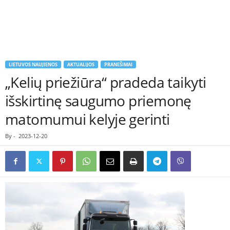
LIETUVOS NAUJIENOS
AKTUALIJOS
PRANEŠIMAI
„Kelių priežiūra“ pradeda taikyti
išskirtinę saugumo priemonę
matomumui kelyje gerinti
By
-
2023-12-20