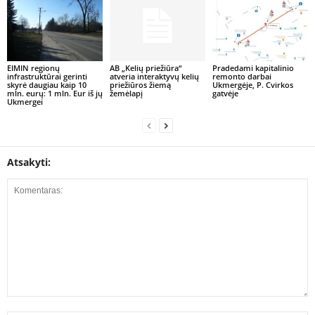
EIMIN regionų
AB „Kelių priežiūra“
Pradedami kapitalinio
infrastruktūrai gerinti
atveria interaktyvų kelių
remonto darbai
skyrė daugiau kaip 10
priežiūros žiemą
Ukmergėje, P. Cvirkos
mln. eurų: 1 mln. Eur iš jų
žemėlapį
gatvėje
Ukmergei
Atsakyti: