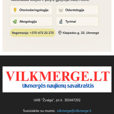
UAB "Žvalga", įm.k. 302447202
Susisiekite su mumis:
vilkmerge@vilkmerge.lt