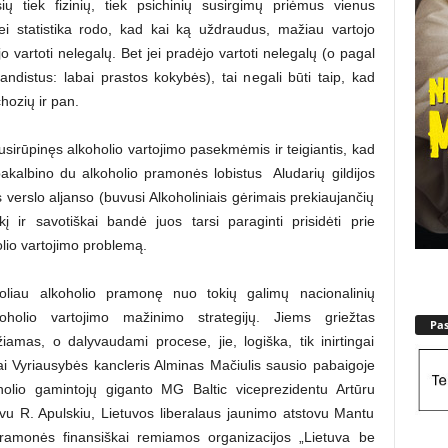
sių tiek fizinių, tiek psichinių susirgimų priėmus vienus
ei statistika rodo, kad kai ką uždraudus, mažiau vartojo
 vartoti nelegalų. Bet jei pradėjo vartoti nelegalų (o pagal
ndistus: labai prastos kokybės), tai negali būti taip, kad
hozių ir pan.
usirūpinęs alkoholio vartojimo pasekmėmis ir teigiantis, kad
kalbino du alkoholio pramonės lobistus ­ Aludarių gildijos
verslo aljanso (buvusi Alkoholiniais gėrimais prekiaujančių
 ir savotiškai bandė juos tarsi paraginti prisidėti prie
olio vartojimo problemą.
toliau alkoholio pramonę nuo tokių galimų nacionalinių
oholio vartojimo mažinimo strategijų. Jiems griežtas
Pa
iamas, o dalyvaudami procese, jie, logiška, tik inirtingai
ai Vyriausybės kancleris Alminas Mačiulis sausio pabaigoje
holio gamintojų giganto MG Baltic viceprezidentu Artūru
ovu R. Apulskiu, Lietuvos liberalaus jaunimo atstovu Mantu
ramonės finansiškai remiamos organizacijos „Lietuva be