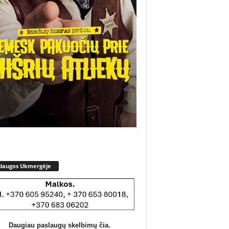
slaugos Ukmergėje
Daugiau paslaugų skelbimų čia.