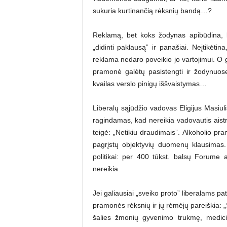
sukuria kurtinančią rėksnių bandą…?
Reklamą, bet koks žodynas apibūdina, ka
„didinti paklausą” ir panašiai. Neįtikėti
reklama nedaro poveikio jo vartojimui. O 
pramonė galėtų pasistengti ir žodynuos
kvailas verslo pinigų iššvaistymas…
Liberalų sąjūdžio vadovas Eligijus Masiul
ragindamas, kad nereikia vadovautis aistr
teigė: „Netikiu draudimais”. Alkoholio pram
pagrįstų objektyvių duomenų klausimas.
politikai: per 400 tūkst. balsų Forume at
nereikia.
Jei galiausiai „sveiko proto” liberalams pa
pramonės rėksnių ir jų rėmėjų pareiškia: „
šalies žmonių gyvenimo trukmę, medic