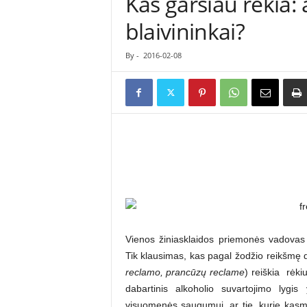
Kas garsiau rėkia:
ė
blaivininkai?
s
n
a
By
-
2016-02-08
u
j
i
e
n
ų
p
o
r
t
a
l
Vienos žiniasklaidos priemonės vadovas b
a
s
Tik klausimas, kas pagal žodžio reikšmę d
reclamo, prancūzų reclame
) reiškia ­ rė
dabartinis alkoholio suvartojimo lygis
visuomenės saugumui, ar tie, kurie kasmet