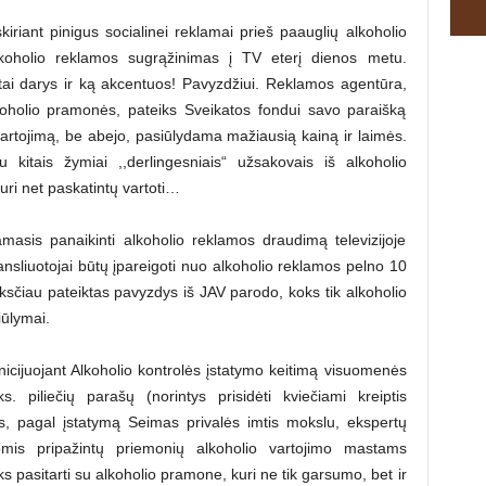
kiriant pinigus socialinei reklamai prieš paauglių alkoholio
 alkoholio reklamos sugrąžinimas į TV eterį dienos metu.
tai darys ir ką akcentuos! Pavyzdžiui. Reklamos agentūra,
koholio pramonės, pateiks Sveikatos fondui savo paraišką
 vartojimą, be abejo, pasiūlydama mažiausią kainą ir laimės.
kitais žymiai ,,derlingesniais“ užsakovais iš alkoholio
uri net paskatintų vartoti…
masis panaikinti alkoholio reklamos draudimą televizijoje
ansliuotojai būtų įpareigoti nuo alkoholio reklamos pelno 10
nksčiau pateiktas pavyzdys iš JAV parodo, koks tik alkoholio
iūlymai.
icijuojant Alkoholio kontrolės įstatymo keitimą visuomenės
. piliečių parašų (norintys prisidėti kviečiami kreiptis
, pagal įstatymą Seimas privalės imtis mokslu, ekspertų
omis pripažintų priemonių alkoholio vartojimo mastams
ėks pasitarti su alkoholio pramone, kuri ne tik garsumo, bet ir