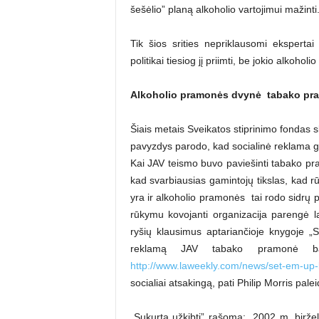
šešėlio” planą alkoholio vartojimui mažinti
Tik šios srities nepriklausomi eksperta
politikai tiesiog jį priimti, be jokio alkoh
Alkoholio pramonės dvynė ­ tabako p
Šiais metais Sveikatos stiprinimo fondas s
pavyzdys parodo, kad socialinė reklama gali
Kai JAV teismo buvo paviešinti tabako pra
kad svarbiausias gamintojų tikslas, kad rū
yra ir alkoholio pramonės ­ tai rodo sidrų 
rūkymu kovojanti organizacija parengė l
ryšių klausimus aptariančioje knygoje „
reklamą JAV tabako pramonė band
http://www.laweekly.com/news/set-em-u
socialiai atsakingą, pati Philip Morris pa
„Sukurta užkibti” rašoma: „2002 m. biržel