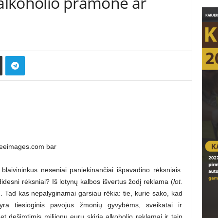
 alkoholio pramonė ar
laivininkus neseniai paniekinančiai išpavadino rėksniais.
idesni rėksniai? Iš lotynų kalbos išvertus žodį reklama (
lot.
kiu. Tad kas nepalyginamai garsiau rėkia: tie, kurie sako, kad
 yra tiesioginis pavojus žmonių gyvybėms, sveikatai ir
 dešimtimis milijonų eurų skiria alkoholio reklamai ir taip