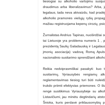
tiesiogiai su alkoholio vartojimu susiju
draudimus arba liberalizavimus? Arba, j
legalaus, tada neva akivaizdu, kad pradėjo
alkoholio pramonės viešųjų ryšių propaga
mažiau registruojama kepenų cirozių, psic
Žurnalistas Andrius Tapinas, nuoširdžiai s
tai Lietuvoje yra problema numeris 1 , pa
prezidentą Saulių Galadauską ir Legalaus 
įmonių asociacija) vadovą Romą Apulskį
nacionalinio susitarimo sprendžiant alkoh
Reikia nedviprasmiškai pasakyti: kuo 
susitarimų, Vyriausybės rengiamų alk
reglamentavimas tiesiog turi būti nuleidž
trukdo priimti efektyvias priemones. O št
rengė susitikimus Vyriausybėje su alko
Listavičiumi, jau minėtu degtindarių atst
Šnioka, kuris perdavė priklausomybių p