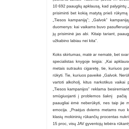
10 692 paauglių apklausą, kad palygintų 
prisiminti bet kokią matytą prieš rūkymą
„Tiesos kampaniją”; „Galvok” kampaniją 
duomenys: kai vaikams buvo pasufleruoja
jų prisiminė jas abi. Kitaip tariant, paau
užkabino labiau nei kita”.
Koks skirtumas, matė ar nematė, bet svarbia
specialistas knygoje teigia: „Kai apklaus
metais sutrauks cigaretę, tie, kuriuos p
rūkyti. Tie, kuriuos paveikė „Galvok. Nerūk
vartoti alkoholį, kitus narkotikus vaika
„Tiesos kampanijos” reklama besiremianti
smūgiuojanti į problemos šaknį ­ pačią
paaugliai ėmė neberūkyti, nes taip jie 
emocija. „Praėjus dviems metams nuo ka
klasių mokininių rūkančių procentas nukri
15 proc, visų JAV gyventojų tebėra rūkant