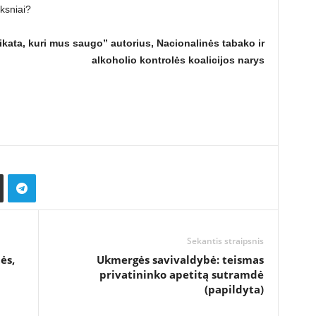
ksniai?
ata, kuri mus saugo” autorius, Nacionalinės tabako ir
alkoholio kontrolės koalicijos narys
Sekantis straipsnis
ės,
Ukmergės savivaldybė: teismas
privatininko apetitą sutramdė
(papildyta)