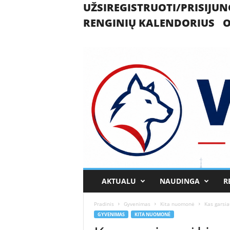
UŽSIREGISTRUOTI/PRISIJUN
RENGINIŲ KALENDORIUS
O
U
AKTUALU
NAUDINGA
R
k
m
Pradinis
Gyvenimas
Kita nuomonė
Kas garsia
e
GYVENIMAS
KITA NUOMONĖ
r
g