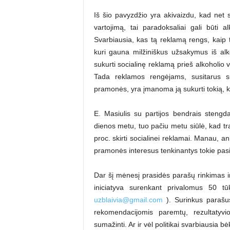
Iš šio pavyzdžio yra akivaizdu, kad net s
vartojimą, tai paradoksaliai gali būti
Svarbiausia, kas tą reklamą rengs, kaip 
kuri gauna milžiniškus užsakymus iš al
sukurti socialinę reklamą prieš alkoholio
Tada reklamos rengėjams, susitarus su 
pramonės, yra įmanoma ją sukurti tokią, k
E. Masiulis su partijos bendrais stengda
dienos metu, tuo pačiu metu siūlė, kad tr
proc. skirti socialinei reklamai. Manau, a
pramonės interesus tenkinantys tokie pas
Dar šį mėnesį prasidės parašų rinkimas in
iniciatyva surenkant privalomus 50 tūks
uzblaivia@gmail.com
). Surinkus parašus
rekomendacijomis paremtų, rezultatyvi
sumažinti. Ar ir vėl politikai svarbiausia b