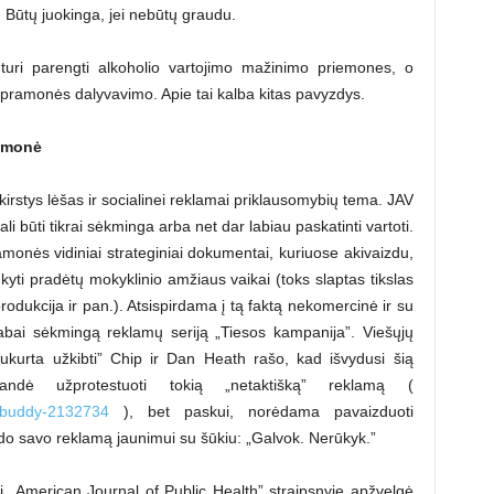
. Būtų juokinga, jei nebūtų graudu.
i turi parengti alkoholio vartojimo mažinimo priemones, o
olio pramonės dalyvavimo. Apie tai kalba kitas pavyzdys.
ramonė
kirstys lėšas ir socialinei reklamai priklausomybių tema. JAV
 būti tikrai sėkminga arba net dar labiau paskatinti vartoti.
monės vidiniai strateginiai dokumentai, kuriuose akivaizdu,
kyti pradėtų mokyklinio amžiaus vaikai (toks slaptas tikslas
produkcija ir pan.). Atsispirdama į tą faktą nekomercinė ir su
abai sėkmingą reklamų seriją „Tiesos kampanija”. Viešųjų
Sukurta užkibti” Chip ir Dan Heath rašo, kad išvydusi šią
ė užprotestuoti tokią „netaktišką” reklamą (
p-buddy-2132734
), bet paskui, norėdama pavaizduoti
leido savo reklamą jaunimui su šūkiu: „Galvok. Nerūkyk.”
į „American Journal of Public Health” straipsnyje apžvelgė