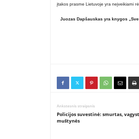
įtakos prasme Lietuvoje yra neįveikiami rė
Juozas Dapšauskas yra knygos „Sveik
Ankstesnis straipsnis
Policijos suvestinė: smurtas, vagyst
muštynės