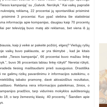
„Tiesos kampaniją” su „Galvok. Nerūkyk.” Kai vaikų paprašė
 nukreiptą reklamą, 22 procentai jų spontaniškai prisiminė
prisiminė 3 procentai. Kuo ypač stebina šie statistiniai
ma informacija apie kompanijas, daugiau kaip 70 procentų
gliai per televiziją buvo matę abi reklamas, bet viena iš jų
usia, kaip ji veikė ar pakeitė požiūrį, elgesį? Viešųjų ryšių
oje vaikų buvo paklausta, ar yra tikimybė , kad jie kitais
aveikė „Tiesos kampanija”, 66 procentai buvo mažiau linkę
yk.”, buvo 36 procentais labiau linkę rūkyti!” Neretai rūkyti,
i pradeda tiesiog maištaudami prieš suaugusius. Drastiška
 ne galimų rizikų pavardinimu ir informacijos suteikimu, o
 niekšišką tabako pramonę, davė akivaizdžius rezultatus,
maištavo. Reklama nėra informacijos pateikimas, žinios, o
mpanijos pradžios, tarp vidurinės mokyklos aukštesniųjų
to 18, o tarp žemesnių klasių ­ 40 procentų.” Šiandien apie
ys.