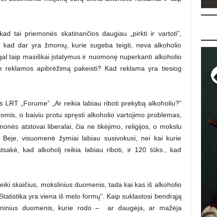
d tai priemonės skatinančios daugiau „pirkti ir vartoti”,
na, kad dar yra žmonių, kurie sugeba teigti, neva alkoholio
gal taip masiškai įstatymus ir nuomonę nuperkanti alkoholio
e reklamos apibrėžimą pakeisti? Kad reklama yra tiesiog
is LRT „Forume” „Ar reikia labiau riboti prekybą alkoholiu?”
omis, o baiviu protu spręsti alkoholio vartojimo problemas,
onės atstovai liberalai, čia ne tikėjimo, religijos, o mokslu
 Beje, visuomenė žymiai labiau susivokusi, nei kai kurie
sakė, kad alkoholį reikia labiau riboti, ir 120 tūks., kad
teiki skaičius, mokslinius duomenis, tada kai kas iš alkoholio
Statistika yra viena iš melo formų”. Kaip suklastosi bendrąją
ininius duomenis, kurie rodo – ar daugėja, ar mažėja