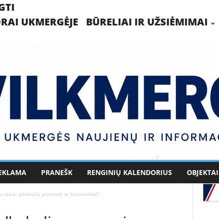
GTI
RAI UKMERGĖJE
BŪRELIAI IR UŽSIĖMIMAI
EKLAMA
PRANEŠK
RENGINIŲ KALENDORIUS
OBJEKTAI
u rėkia: alkoholio pramonė ar blaivininkai?