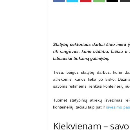
Statybų sektoriaus darbai šiuo metu y
tik rangovus, kurie uždirba, tačiau ir
labiausiai tinkamą galimybę.
Tiesa, baigus statybų darbus, kurie daž
atliekomis, kurios lieka po visko. Dažnia
savoms reikmėms, renkasi konteinerių n
Tuomet statybinių atliekų išvežimas le
konteinerių, tačiau taip pat ir
išvežimo pa
Kiekvienam – savo