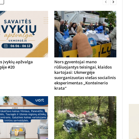
s įvykių apžvalga
Nors gyventojai mano
ėje #20
rūšiuojantys teisingai, klaidos
kartojasi: Ukmergėje
suorganizuotas viešas socialinis
eksperimentas „Konteinerio
krata“