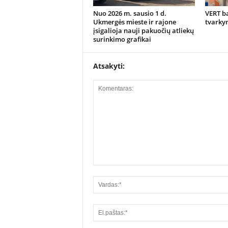
Nuo 2026 m. sausio 1 d.
VERT ba
Ukmergės mieste ir rajone
tvarky
įsigalioja nauji pakuočių atliekų
surinkimo grafikai
Atsakyti: