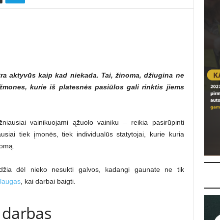
ra aktyvūs kaip kad niekada. Tai, žinoma, džiugina ne
 žmones, kurie iš platesnės pasiūlos gali rinktis jiems
niausiai vainikuojami ąžuolo vainiku – reikia pasirūpinti
usiai tiek įmonės, tiek individualūs statytojai, kurie kuria
uomą.
idžia dėl nieko nesukti galvos, kadangi gaunate ne tik
slaugas
, kai darbai baigti.
 darbas