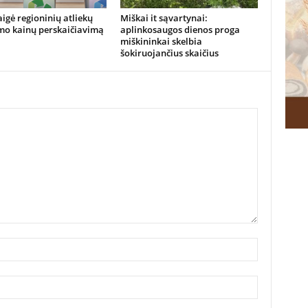
igė regioninių atliekų
Miškai it sąvartynai:
mo kainų perskaičiavimą
aplinkosaugos dienos proga
miškininkai skelbia
šokiruojančius skaičius