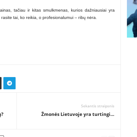
kainas, tačiau ir kitas smulkmenas, kurios dažniausiai yra
rasite tai, ko reikia, o profesionalumui – ribų nėra.
Sekantis straipsnis
ų?
Žmonės Lietuvoje yra turtingi…