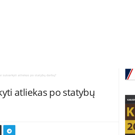
ai sutvarkyti atliekas po statybų darbų?
kyti atliekas po statybų