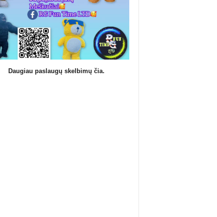
Daugiau paslaugų skelbimų čia.