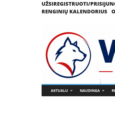
UŽSIREGISTRUOTI/PRISIJUN
RENGINIŲ KALENDORIUS
O
U
AKTUALU
NAUDINGA
R
k
m
e
r
g