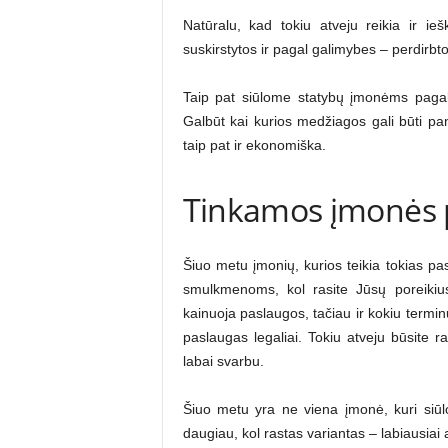
Natūralu, kad tokiu atveju reikia ir ieš
suskirstytos ir pagal galimybes – perdirb
Taip pat siūlome statybų įmonėms pagalvo
Galbūt kai kurios medžiagos gali būti pa
taip pat ir ekonomiška.
Tinkamos įmonės 
Šiuo metu įmonių, kurios teikia tokias pa
smulkmenoms, kol rasite Jūsų poreikius 
kainuoja paslaugos, tačiau ir kokiu terminu 
paslaugas legaliai. Tokiu atveju būsite r
labai svarbu.
Šiuo metu yra ne viena įmonė, kuri siūlo
daugiau, kol rastas variantas – labiausiai a