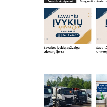
Panašūs straipsniai
Daugiau iš autoriaus
Savaitės įvykių apžvalga
Savaitė
Ukmergėje #21
Ukmerg