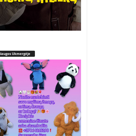
slaugos Ukmergėje