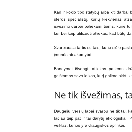
Kad ir kokio tipo statybų arba kiti darbai 
sferos specialistų, kurių kiekvienas atsa
išvežimo darbai paliekami tiems, kurie turi
kur bei kaip utilizuoti atliekas, kad būtų
Svarbiausia tartis su tais, kurie siūlo pas
įmonės atsakomybė.
Bandymai išvengti atliekas patiems da
gaištamas savo laikas, kurį galima skirti ki
Ne tik išvežimas, t
Daugeliui verslų labai svarbu ne tik tai, k
tačiau taip pat ir tai darytų ekologiškai.
veiklas, kurios yra draugiškos aplinkai.