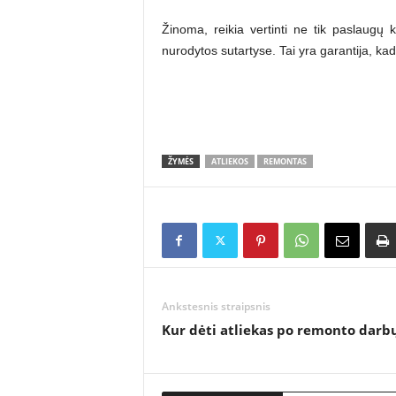
Žinoma, reikia vertinti ne tik paslaugų 
nurodytos sutartyse. Tai yra garantija, kad 
ŽYMĖS
ATLIEKOS
REMONTAS
Ankstesnis straipsnis
Kur dėti atliekas po remonto darb