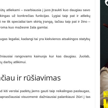
būtų atliekami – svarbiausia į juos įtraukti kuo daugiau savo
kingas už konkrečias funkcijas. Lygiai taip pat ir atliekų
 ne tik specialiai tam skirtą įrangą, tačiau taip pat ir žino –
 daroma kuo mažesnė žala gamtai.
laugas legaliai, kadangi tai yra kiekvienos atsakingos statybų
žniausiai rangovams kainuoja kur kas daugiau. Juolab,
tų darbų atlikimui.
ačiau ir rūšiavimas
ad kiti verslai padėtų jiems gauti taip reikalingas paslaugas,
 Paprasčiausiai visuomenė dažniausiai palankiausi žiūri į tas