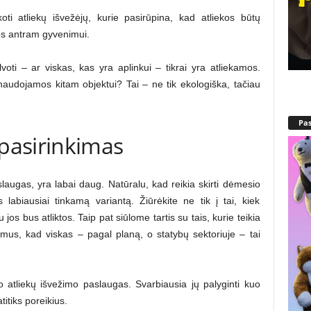
koti atliekų išvežėjų, kurie pasirūpina, kad atliekos būtų
tos antram gyvenimui.
ti – ar viskas, kas yra aplinkui – tikrai yra atliekamos.
naudojamos kitam objektui? Tai – ne tik ekologiška, tačiau
Pa
pasirinkimas
slaugas, yra labai daug. Natūralu, kad reikia skirti dėmesio
labiausiai tinkamą variantą. Žiūrėkite ne tik į tai, kiek
jos bus atliktos. Taip pat siūlome tartis su tais, kurie teikia
amus, kad viskas – pagal planą, o statybų sektoriuje – tai
 atliekų išvežimo paslaugas. Svarbiausia jų palyginti kuo
titiks poreikius.