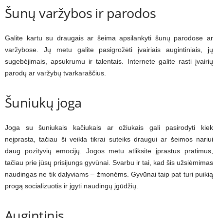
Šunų varžybos ir parodos
Galite kartu su draugais ar šeima apsilankyti šunų parodose ar
varžybose. Jų metu galite pasigrožėti įvairiais augintiniais, jų
sugebėjimais, apsukrumu ir talentais. Internete galite rasti įvairių
parodų ar varžybų tvarkaraščius.
Šuniukų joga
Joga su šuniukais kačiukais ar ožiukais gali pasirodyti kiek
neįprasta, tačiau ši veikla tikrai suteiks draugui ar šeimos nariui
daug pozityvių emocijų. Jogos metu atliksite įprastus pratimus,
tačiau prie jūsų prisijungs gyvūnai. Svarbu ir tai, kad šis užsiėmimas
naudingas ne tik dalyviams – žmonėms. Gyvūnai taip pat turi puikią
progą socializuotis ir įgyti naudingų įgūdžių.
Augintinis