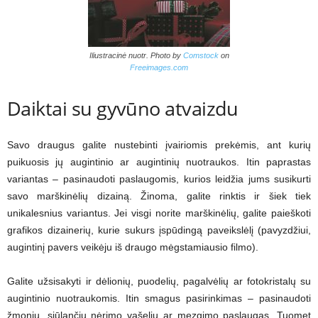
Iliustracinė nuotr. Photo by
Comstock
on
Freeimages.com
Daiktai su gyvūno atvaizdu
Savo draugus galite nustebinti įvairiomis prekėmis, ant kurių
puikuosis jų augintinio ar augintinių nuotraukos. Itin paprastas
variantas – pasinaudoti paslaugomis, kurios leidžia jums susikurti
savo marškinėlių dizainą. Žinoma, galite rinktis ir šiek tiek
unikalesnius variantus. Jei visgi norite marškinėlių, galite paieškoti
grafikos dizainerių, kurie sukurs įspūdingą paveikslėlį (pavyzdžiui,
augintinį pavers veikėju iš draugo mėgstamiausio filmo).
Galite užsisakyti ir dėlionių, puodelių, pagalvėlių ar fotokristalų su
augintinio nuotraukomis. Itin smagus pasirinkimas – pasinaudoti
žmonių, siūlančių nėrimo vašeliu ar mezgimo paslaugas. Tuomet