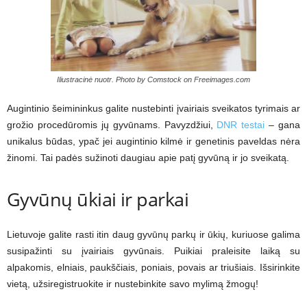
Iliustracinė nuotr. Photo by Comstock on Freeimages.com
Augintinio šeimininkus galite nustebinti įvairiais sveikatos tyrimais ar
grožio procedūromis jų gyvūnams. Pavyzdžiui,
DNR testai
– gana
unikalus būdas, ypač jei augintinio kilmė ir genetinis paveldas nėra
žinomi. Tai padės sužinoti daugiau apie patį gyvūną ir jo sveikatą.
Gyvūnų ūkiai ir parkai
Lietuvoje galite rasti itin daug gyvūnų parkų ir ūkių, kuriuose galima
susipažinti su įvairiais gyvūnais. Puikiai praleisite laiką su
alpakomis, elniais, paukščiais, poniais, povais ar triušiais. Išsirinkite
vietą, užsiregistruokite ir nustebinkite savo mylimą žmogų!