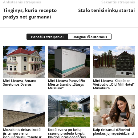
Ankstesnis straipsnis
Sekantis straipsnis
Tinginys, kurio recepto
Stalo tenisininkų startai
prašys net gurmanai
Panašūs straipsniai
Daugiau iš autoriaus
Mini Lietuva, Antano
Mini Lietuva Panevėžio
Mini Lietuva, Klaipėdos
Smetonos Dvaras
Mieste Esančio „Stasys
Viešbučio „Old Mill Hotel“
Museum“
Miniatiūra
Mozaikinis tinkas: kodėl
Kodėl tvora po kelių
Kaip tinkamai džiovinti
jis tampa vienu
sezonų pradeda krypti:
plaukus jų nepažeidžiant?
populiariausių fasado ir
klaidos, prasidedančios