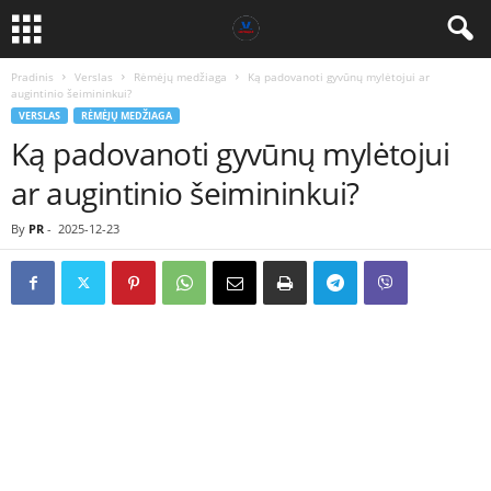
Pradinis
Verslas
Rėmėjų medžiaga
Ką padovanoti gyvūnų mylėtojui ar
augintinio šeimininkui?
VERSLAS
RĖMĖJŲ MEDŽIAGA
Ką padovanoti gyvūnų mylėtojui
ar augintinio šeimininkui?
By
PR
-
2025-12-23