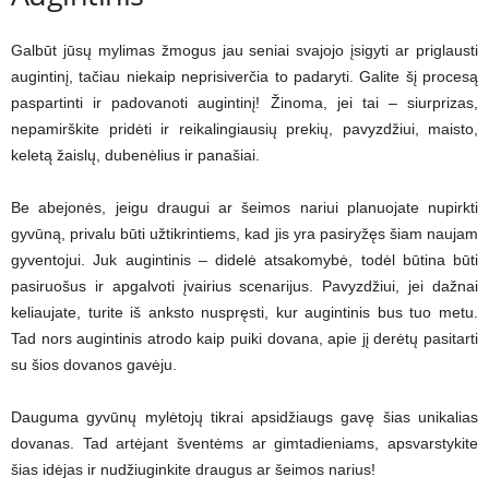
Galbūt jūsų mylimas žmogus jau seniai svajojo įsigyti ar priglausti
augintinį, tačiau niekaip neprisiverčia to padaryti. Galite šį procesą
paspartinti ir padovanoti augintinį! Žinoma, jei tai – siurprizas,
nepamirškite pridėti ir reikalingiausių prekių, pavyzdžiui, maisto,
keletą žaislų, dubenėlius ir panašiai.
Be abejonės, jeigu draugui ar šeimos nariui planuojate nupirkti
gyvūną, privalu būti užtikrintiems, kad jis yra pasiryžęs šiam naujam
gyventojui. Juk augintinis – didelė atsakomybė, todėl būtina būti
pasiruošus ir apgalvoti įvairius scenarijus. Pavyzdžiui, jei dažnai
keliaujate, turite iš anksto nuspręsti, kur augintinis bus tuo metu.
Tad nors augintinis atrodo kaip puiki dovana, apie jį derėtų pasitarti
su šios dovanos gavėju.
Dauguma gyvūnų mylėtojų tikrai apsidžiaugs gavę šias unikalias
dovanas. Tad artėjant šventėms ar gimtadieniams, apsvarstykite
šias idėjas ir nudžiuginkite draugus ar šeimos narius!