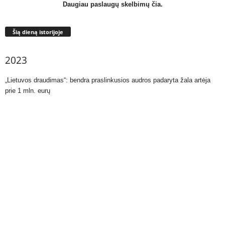
Daugiau paslaugų skelbimų čia.
Šią dieną istorijoje
2023
„Lietuvos draudimas“: bendra praslinkusios audros padaryta žala artėja
prie 1 mln. eurų