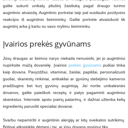
galite sukurti unikalų pliušinį žaisliuką pagal draugo turimo
augintinio atvaizdą. Augintinio portretai taip pat susilauks pozityvios
reakcijos iš augintinio šeimininkų. Galite portrete atvaizduoti tik
augintinį arba jį kartu su savo mylimu šeimininku.
Įvairios prekės gyvūnams
Jūsų draugas ar šeimos narys niekada nenusivils, jei jo augintiniui
nupirksite mažą dovanėlę. Įvairios
prekės gyvūnams
puikiai tinka
kaip dovana. Pavyzdžiui, vitaminai, žaislai, papildai, personalizuoti
guoliai, skanėstų rinkiniai, antkakliai ar gyvūnų stebėjimo kameros
pradžiugins bet kurį gyvūnų augintoją. Jei norite unikalesnės
dovanos, galite paieškoti receptų ir patys pagaminti augintiniui
skanėstus. Internete apstu įvairių patarimų, ir dažnai užtenka kelių
ingredientų paruošti specialiai dovanai.
Svarbu nepamiršti ir augintinio alergijų ar kitų sveikatos sutrikimų.
Būtinai atkreipkite dėmesį į tai, ar jūsų dovana gyvūnui tiks.