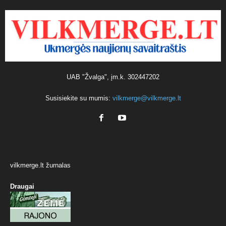
UAB "Žvalga", įm.k. 302447202
Susisiekite su mumis:
vilkmerge@vilkmerge.lt
vilkmerge.lt žurnalas
Draugai