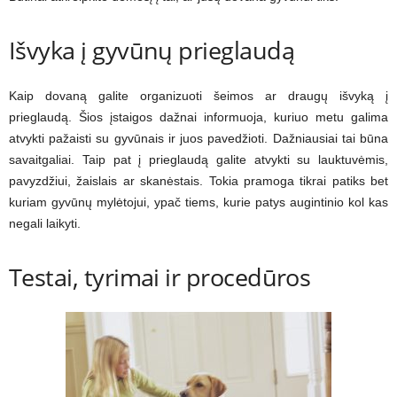
Išvyka į gyvūnų prieglaudą
Kaip dovaną galite organizuoti šeimos ar draugų išvyką į
prieglaudą. Šios įstaigos dažnai informuoja, kuriuo metu galima
atvykti pažaisti su gyvūnais ir juos pavedžioti. Dažniausiai tai būna
savaitgaliai. Taip pat į prieglaudą galite atvykti su lauktuvėmis,
pavyzdžiui, žaislais ar skanėstais. Tokia pramoga tikrai patiks bet
kuriam gyvūnų mylėtojui, ypač tiems, kurie patys augintinio kol kas
negali laikyti.
Testai, tyrimai ir procedūros