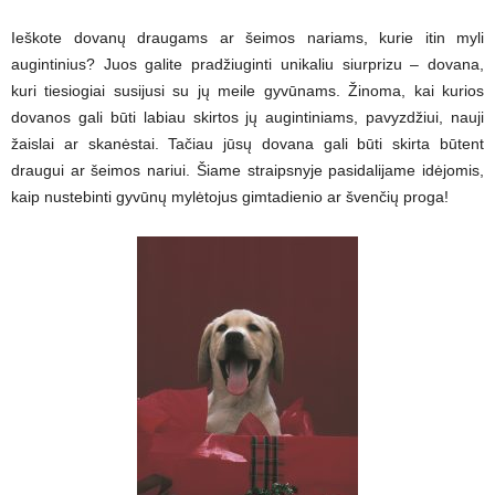
Ieškote dovanų draugams ar šeimos nariams, kurie itin myli
augintinius? Juos galite pradžiuginti unikaliu siurprizu – dovana,
kuri tiesiogiai susijusi su jų meile gyvūnams. Žinoma, kai kurios
dovanos gali būti labiau skirtos jų augintiniams, pavyzdžiui, nauji
žaislai ar skanėstai. Tačiau jūsų dovana gali būti skirta būtent
draugui ar šeimos nariui. Šiame straipsnyje pasidalijame idėjomis,
kaip nustebinti gyvūnų mylėtojus gimtadienio ar švenčių proga!