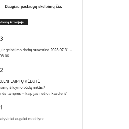
Daugiau paslaugų skelbimų čia.
 dieną istorijoje
3
ų ir gelbėjimo darbų suvestinė 2023 07 31 –
08 06
2
ULNI LAIPTŲ KĖDUTĖ
namų šildymo būdą rinktis?
inės tamprės – kaip jas nešioti kasdien?
1
atyviniai augalai medelyne