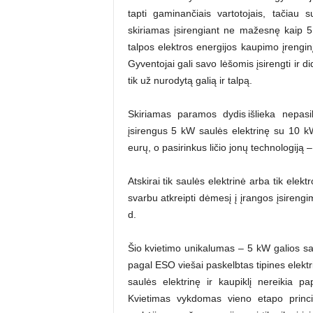
tapti gaminančiais vartotojais, tačiau 
skiriamas įsirengiant ne mažesnę kaip 
talpos elektros energijos kaupimo įrenginį
Gyventojai gali savo lėšomis įsirengti ir 
tik už nurodytą galią ir talpą.
Skiriamas paramos dydis išlieka nepasi
įsirengus 5 kW saulės elektrinę su 10 kW
eurų, o pasirinkus ličio jonų technologiją 
Atskirai tik saulės elektrinė arba tik ele
svarbu atkreipti dėmesį į įrangos įsireng
d.
Šio kvietimo unikalumas – 5 kW galios sa
pagal ESO viešai paskelbtas tipines elekt
saulės elektrinę ir kaupiklį nereikia p
Kvietimas vykdomas vieno etapo princ