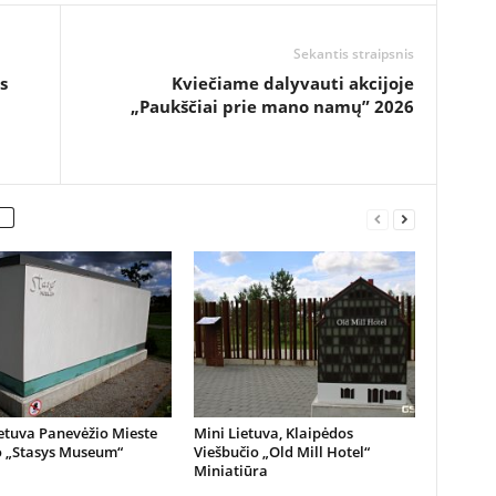
Sekantis straipsnis
s
Kviečiame dalyvauti akcijoje
„Paukščiai prie mano namų” 2026
etuva Panevėžio Mieste
Mini Lietuva, Klaipėdos
o „Stasys Museum“
Viešbučio „Old Mill Hotel“
Miniatiūra