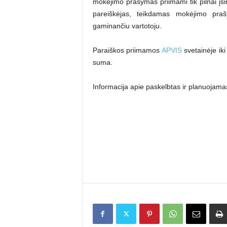
mokėjimo prašymas priimami tik pilnai įsir
pareiškėjas, teikdamas mokėjimo praš
gaminančiu vartotoju.
Paraiškos priimamos
APVIS
svetainėje iki
suma.
Informacija apie paskelbtas ir planuojam