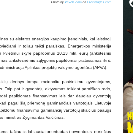
Photo by
Vexels.com
on
Freeimages.com
rines su elektros energijos kaupimo įrenginiais, kai leistinoji
viečiami ir toliau teikti paraiškas. Energetikos ministerija
am kvietimui skyrė papildomus 10,13 mln. eurų (ankstesnis
imas ankstesnėmis sąlygomis papildomai pratęsiamas iki š.
dministruoja Aplinkos projektų valdymo agentūra (APVA).
iklių derinys tampa racionaliu pasirinkimu gyventojams,
s. Taip pat ir gyventojų aktyvumas teikiant paraiškas rodo,
 todėl papildomas finansavimas leis dar daugiau gyventojų
kad pagal šią priemonę gaminančiais vartotojais Lietuvoje
papildomu finansavimu gaminančių vartotojų skaičius paaugs
kos ministras Žygimantas Vaičiūnas.
ms, tačiau jis labiausiai orientuotas į gyventojus, norinčius