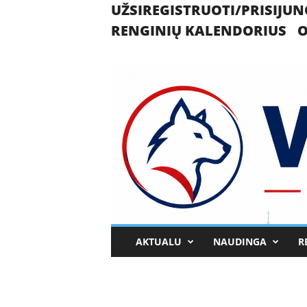
UŽSIREGISTRUOTI/PRISIJUN
RENGINIŲ KALENDORIUS
O
U
AKTUALU
NAUDINGA
R
k
m
e
r
g