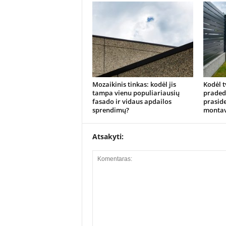
Mozaikinis tinkas: kodėl jis
Kodėl t
tampa vienu populiariausių
pradeda
fasado ir vidaus apdailos
praside
sprendimų?
monta
Atsakyti: