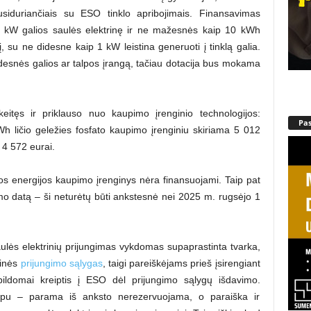
susiduriančiais su ESO tinklo apribojimais. Finansavimas
5 kW galios saulės elektrinę ir ne mažesnės kaip 10 kWh
, su ne didesne kaip 1 kW leistina generuoti į tinklą galia.
didesnės galios ar talpos įrangą, tačiau dotacija bus mokama
keitęs ir priklauso nuo kaupimo įrenginio technologijos:
Pa
h ličio geležies fosfato kaupimo įrenginiu skiriama 5 012
– 4 572 eurai.
ktros energijos kaupimo įrenginys nėra finansuojami. Taip pat
imo datą – ši neturėtų būti ankstesnė nei 2025 m. rugsėjo 1
ulės elektrinių prijungimas vykdomas supaprastinta tvarka,
rinės
prijungimo sąlygas
, taigi pareiškėjams prieš įsirengiant
apildomai kreiptis į ESO dėl prijungimo sąlygų išdavimo.
ipu – parama iš anksto nerezervuojama, o paraiška ir