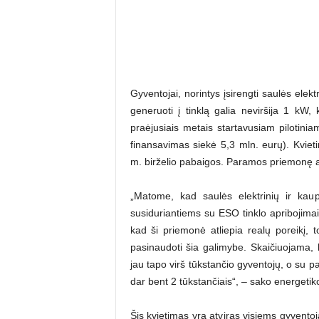
Gyventojai, norintys įsirengti saulės elekt
generuoti į tinklą galia neviršija 1 kW, k
praėjusiais metais startavusiam pilotini
finansavimas siekė 5,3 mln. eurų). Kviet
m. birželio pabaigos. Paramos priemonę a
„Matome, kad saulės elektrinių ir kaup
susiduriantiems su ESO tinklo apribojimai
kad ši priemonė atliepia realų poreikį,
pasinaudoti šia galimybe. Skaičiuojama, 
jau tapo virš tūkstančio gyventojų, o su 
dar bent 2 tūkstančiais“, – sako energeti
Šis kvietimas yra atviras visiems gyventoja