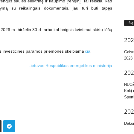
engus saulės elektrinę ir kaupimo įrenginį. Tai reiškia, kad
ymą su reikalingais dokumentais, jau turi būti tapęs
Šią
 2026 m. birželio 30 d. arba kol baigsis kvietimui skirtų lėšų
202
as investicines paramos priemones skelbiama
čia
.
Gaisr
2023 
Lietuvos Respublikos energetikos ministerija
202
NUOŽ
Kokį 
Sport
202
Dekor