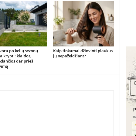
vora po kelių sezonų
Kaip tinkamai džiovinti plaukus
 krypti: klaidos,
jų nepažeidžiant?
dančios dar prieš
vimą