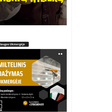
slaugos Ukmergėje