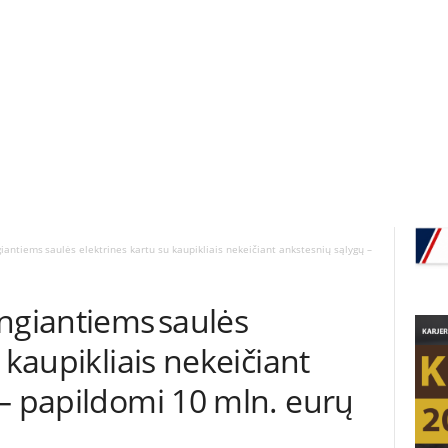
iantiems saulės elektrines kartu su kaupikliais nekeičiant ankstesnių sąlygų –
ngiantiems saulės
 kaupikliais nekeičiant
– papildomi 10 mln. eurų