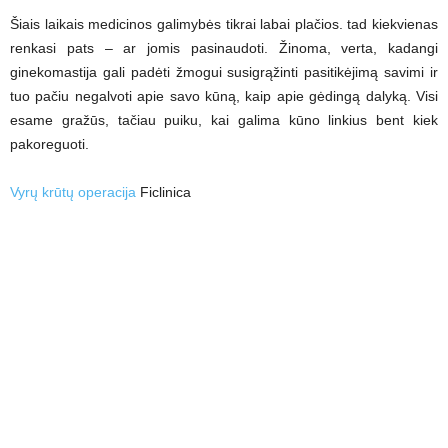
Šiais laikais medicinos galimybės tikrai labai plačios. tad kiekvienas
renkasi pats – ar jomis pasinaudoti. Žinoma, verta, kadangi
ginekomastija gali padėti žmogui susigrąžinti pasitikėjimą savimi ir
tuo pačiu negalvoti apie savo kūną, kaip apie gėdingą dalyką. Visi
esame gražūs, tačiau puiku, kai galima kūno linkius bent kiek
pakoreguoti.
Vyrų krūtų operacija
Ficlinica