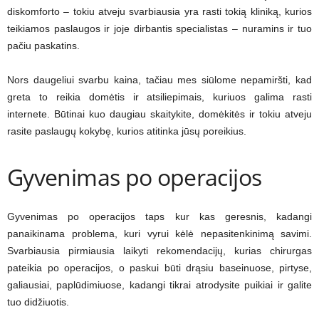
diskomforto – tokiu atveju svarbiausia yra rasti tokią kliniką, kurios
teikiamos paslaugos ir joje dirbantis specialistas – nuramins ir tuo
pačiu paskatins.
Nors daugeliui svarbu kaina, tačiau mes siūlome nepamiršti, kad
greta to reikia domėtis ir atsiliepimais, kuriuos galima rasti
internete. Būtinai kuo daugiau skaitykite, domėkitės ir tokiu atveju
rasite paslaugų kokybę, kurios atitinka jūsų poreikius.
Gyvenimas po operacijos
Gyvenimas po operacijos taps kur kas geresnis, kadangi
panaikinama problema, kuri vyrui kėlė nepasitenkinimą savimi.
Svarbiausia pirmiausia laikyti rekomendacijų, kurias chirurgas
pateikia po operacijos, o paskui būti drąsiu baseinuose, pirtyse,
galiausiai, paplūdimiuose, kadangi tikrai atrodysite puikiai ir galite
tuo didžiuotis.