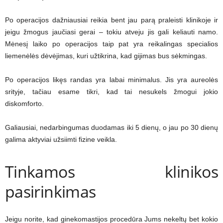
Po operacijos dažniausiai reikia bent jau parą praleisti klinikoje ir
jeigu žmogus jaučiasi gerai – tokiu atveju jis gali keliauti namo.
Mėnesį laiko po operacijos taip pat yra reikalingas specialios
liemenėlės dėvėjimas, kuri užtikrina, kad gijimas bus sėkmingas.
Po operacijos likęs randas yra labai minimalus. Jis yra aureolės
srityje, tačiau esame tikri, kad tai nesukels žmogui jokio
diskomforto.
Galiausiai, nedarbingumas duodamas iki 5 dienų, o jau po 30 dienų
galima aktyviai užsiimti fizine veikla.
Tinkamos klinikos
pasirinkimas
Jeigu norite, kad ginekomastijos procedūra Jums nekeltų bet kokio