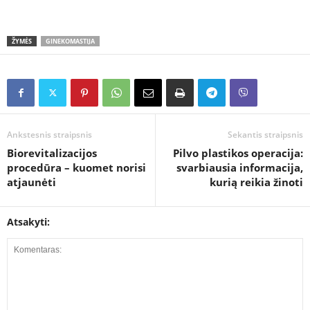
ŽYMĖS
GINEKOMASTIJA
Ankstesnis straipsnis
Sekantis straipsnis
Biorevitalizacijos
Pilvo plastikos operacija:
procedūra – kuomet norisi
svarbiausia informacija,
atjaunėti
kurią reikia žinoti
Atsakyti: