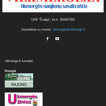
UAB "Žvalga", įm.k. 302447202
Susisiekite su mumis:
vilkmerge@vilkmerge.lt
vilkmerge.lt žurnalas
Draugai