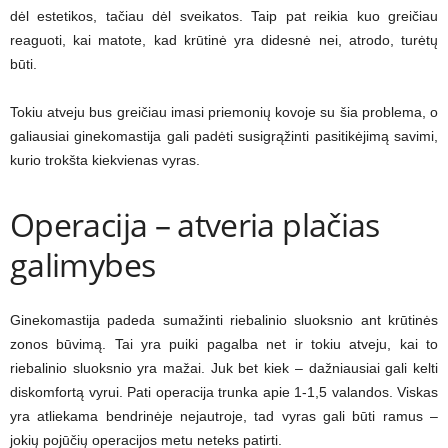
dėl estetikos, tačiau dėl sveikatos. Taip pat reikia kuo greičiau
reaguoti, kai matote, kad krūtinė yra didesnė nei, atrodo, turėtų
būti.
Tokiu atveju bus greičiau imasi priemonių kovoje su šia problema, o
galiausiai ginekomastija gali padėti susigrąžinti pasitikėjimą savimi,
kurio trokšta kiekvienas vyras.
Operacija – atveria plačias
galimybes
Ginekomastija padeda sumažinti riebalinio sluoksnio ant krūtinės
zonos būvimą. Tai yra puiki pagalba net ir tokiu atveju, kai to
riebalinio sluoksnio yra mažai. Juk bet kiek – dažniausiai gali kelti
diskomfortą vyrui. Pati operacija trunka apie 1-1,5 valandos. Viskas
yra atliekama bendrinėje nejautroje, tad vyras gali būti ramus –
jokių pojūčių operacijos metu neteks patirti.