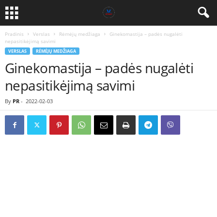
Pradinis
Verslas
Rėmėjų medžiaga
Ginekomastija – padės nugalėti
nepasitikėjimą savimi
VERSLAS
RĖMĖJŲ MEDŽIAGA
Ginekomastija – padės nugalėti
nepasitikėjimą savimi
By
PR
-
2022-02-03