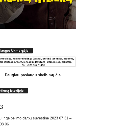
slaugos Ukmergėje
Daugiau paslaugų skelbimų čia.
 dieną istorijoje
3
ų ir gelbėjimo darbų suvestinė 2023 07 31 –
08 06