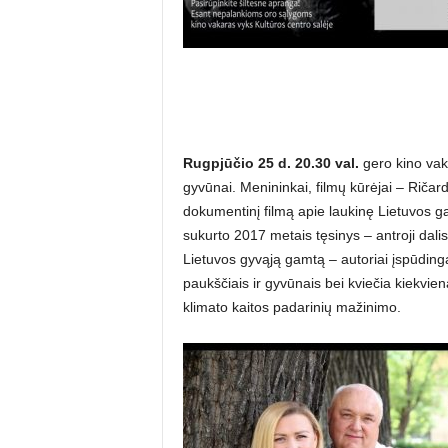
Rugpjūčio 25 d. 20.30 val.
gero kino vak
gyvūnai. Menininkai, filmų kūrėjai – Riča
dokumentinį filmą apie laukinę Lietuvos gam
sukurto 2017 metais tęsinys – antroji dalis
Lietuvos gyvąją gamtą – autoriai įspūding
paukščiais ir gyvūnais bei kviečia kiekvien
klimato kaitos padarinių mažinimo.