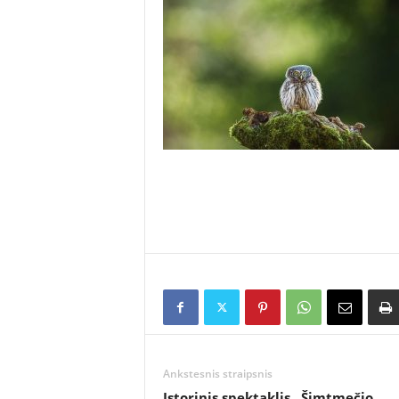
Ankstesnis straipsnis
Istorinis spektaklis „Šimtmečio