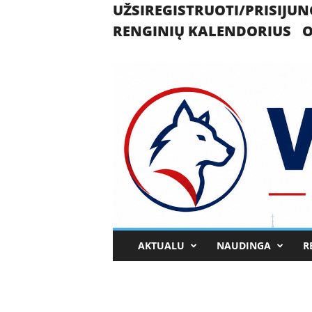
UŽSIREGISTRUOTI/PRISIJUN
RENGINIŲ KALENDORIUS
O
U
AKTUALU
NAUDINGA
R
k
m
e
r
g