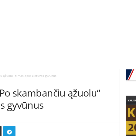
u ąžuolu“ filmas apie Lietuvos gyvūnus
„Po skambančiu ąžuolu“
os gyvūnus