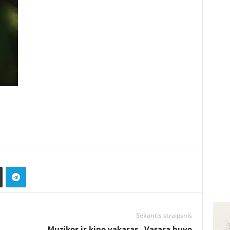
Sekantis straipsnis
Muzikos ir kino vakaras „Vasara buvo