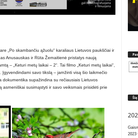
are „Po skambančiu ąžuolu“ karaliaus Lietuvos paukščiai ir
Pa
rdas Anusauskas ir Rūta Žemaitienė pristatys naują
tą – „Keturi metų laikai – 2“. Tai filmo „Keturi metų laikai“,
. Įgyvendindami savo tikslą – įamžinti visą šio laikmečio
a dokumentika supažindina su rečiausiais Lietuvos
ą asmeniškai susimąstyti ir savo veiksmais prisidėti prie
Šią
202
Gaisr
2023 