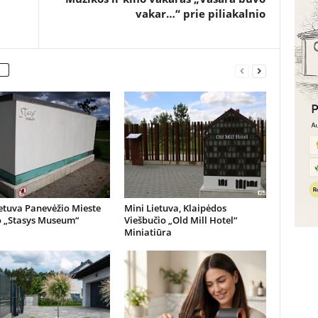
vakar…“ prie piliakalnio
etuva Panevėžio Mieste
Mini Lietuva, Klaipėdos
o „Stasys Museum“
Viešbučio „Old Mill Hotel“
Miniatiūra