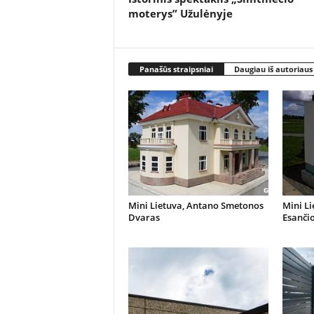
moterys” Užulėnyje
Panašūs straipsniai
Daugiau iš autoriaus
Mini Lietuva, Antano Smetonos
Mini Li
Dvaras
Esanči