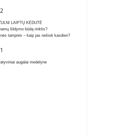
2
ULNI LAIPTŲ KĖDUTĖ
namų šildymo būdą rinktis?
inės tamprės – kaip jas nešioti kasdien?
1
atyviniai augalai medelyne