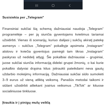
Susisiekia per „Telegram“
Finansiniai sukčiai šią schemą dažniausiai naudoja „Telegram“
programėlėje – per ją siunčia gyventojams kvietimus tariamai
užsidirbti. Vienas iš scenarijų, kuriuo dalijasi į sukčių akiratį patekę
asmenys – sukčius „Telegram“ pokalbyje apsimeta „Instagram“
atstovu ir kviečia gyventojus pamėgti tam tikras „Instagram“
paskyras už nedidelį atlygį. Šie pokalbiai dažniausiai – grupiniai,
juose sukčiai siunčia informaciją didelei grupei žmonių, o kai kurie
pokalbio dalyviai drąsina kitus įsitraukti pateikdami neva gautų
uždarbio mokėjimų informaciją. Dažniausiai sukčiai siūlo sumokėti
3–9 eurus už vieną atliktą veiksmą. Panašūs metodai taikomi ir
siūlant užsidirbti atliekant įvairius veiksmus „TikTok“ ar kituose
socialiniuose tinkluose.
Įtraukia ir į pinigų mulų veiklą