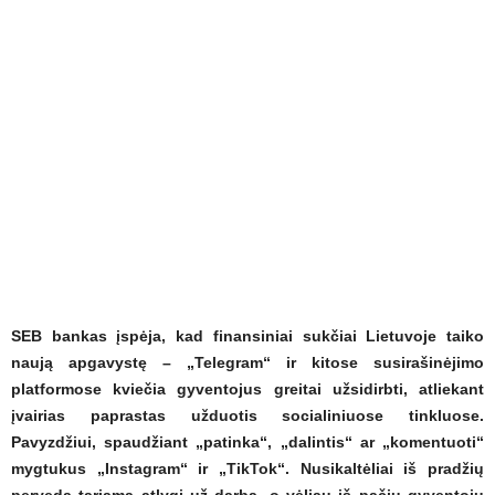
SEB bankas įspėja, kad finansiniai sukčiai Lietuvoje taiko
naują apgavystę – „Telegram“ ir kitose susirašinėjimo
platformose kviečia gyventojus greitai užsidirbti, atliekant
įvairias paprastas užduotis socialiniuose tinkluose.
Pavyzdžiui, spaudžiant „patinka“, „dalintis“ ar „komentuoti“
mygtukus „Instagram“ ir „TikTok“. Nusikaltėliai iš pradžių