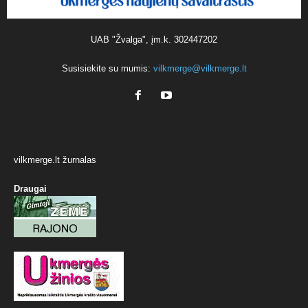
UAB "Žvalga", įm.k. 302447202
Susisiekite su mumis:
vilkmerge@vilkmerge.lt
vilkmerge.lt žurnalas
Draugai