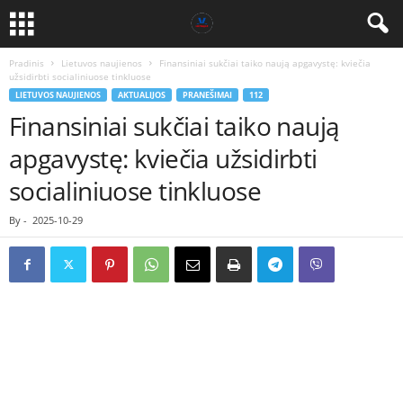
Pradinis
Lietuvos naujienos
Finansiniai sukčiai taiko naują apgavystę: kviečia
užsidirbti socialiniuose tinkluose
LIETUVOS NAUJIENOS
AKTUALIJOS
PRANEŠIMAI
112
Finansiniai sukčiai taiko naują
apgavystę: kviečia užsidirbti
socialiniuose tinkluose
By
-
2025-10-29