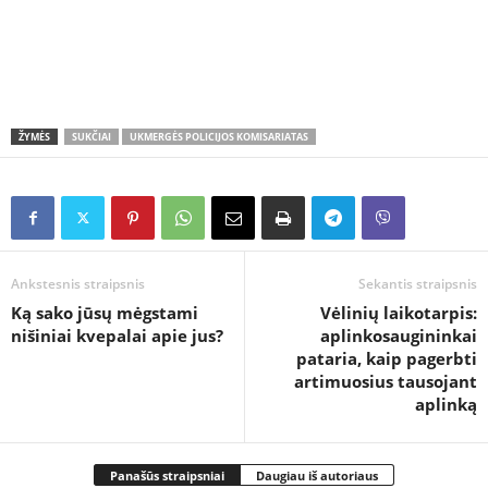
ŽYMĖS
SUKČIAI
UKMERGĖS POLICIJOS KOMISARIATAS
Ankstesnis straipsnis
Sekantis straipsnis
Ką sako jūsų mėgstami
Vėlinių laikotarpis:
nišiniai kvepalai apie jus?
aplinkosaugininkai
pataria, kaip pagerbti
artimuosius tausojant
aplinką
Panašūs straipsniai
Daugiau iš autoriaus