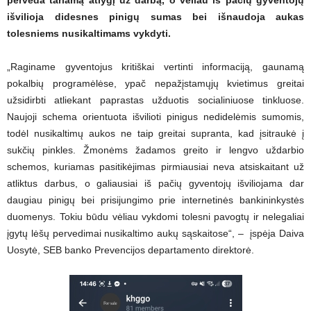
perveda tariamą atlygį už darbą, o vėliau iš pačių gyventojų
išvilioja didesnes pinigų sumas bei išnaudoja aukas
tolesniems nusikaltimams vykdyti.
„Raginame gyventojus kritiškai vertinti informaciją, gaunamą
pokalbių programėlėse, ypač nepažįstamųjų kvietimus greitai
užsidirbti atliekant paprastas užduotis socialiniuose tinkluose.
Naujoji schema orientuota išvilioti pinigus nedidelėmis sumomis,
todėl nusikaltimų aukos ne taip greitai supranta, kad įsitraukė į
sukčių pinkles. Žmonėms žadamos greito ir lengvo uždarbio
schemos, kuriamas pasitikėjimas pirmiausiai neva atsiskaitant už
atliktus darbus, o galiausiai iš pačių gyventojų išviliojama dar
daugiau pinigų bei prisijungimo prie internetinės bankininkystės
duomenys. Tokiu būdu vėliau vykdomi tolesni pavogtų ir nelegaliai
įgytų lėšų pervedimai nusikaltimo aukų sąskaitose“, – įspėja Daiva
Uosytė, SEB banko Prevencijos departamento direktorė.