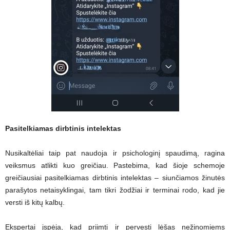
Pasitelkiamas dirbtinis intelektas
Nusikaltėliai taip pat naudoja ir psichologinį spaudimą, ragina
veiksmus atlikti kuo greičiau. Pastebima, kad šioje schemoje
greičiausiai pasitelkiamas dirbtinis intelektas – siunčiamos žinutės
parašytos netaisyklingai, tam tikri žodžiai ir terminai rodo, kad jie
versti iš kitų kalbų.
Ekspertai įspėja, kad priimti ir pervesti lėšas nežinomiems