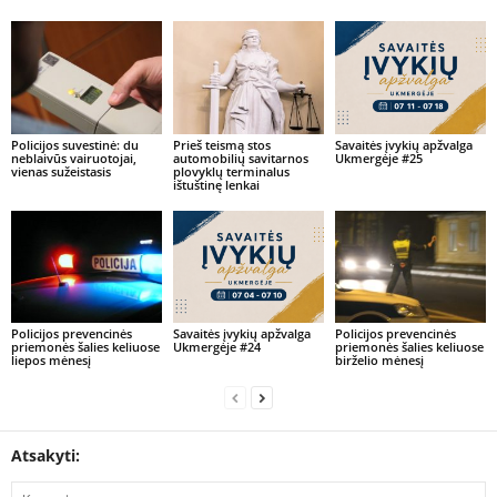
Policijos suvestinė: du
Prieš teismą stos
Savaitės įvykių apžvalga
neblaivūs vairuotojai,
automobilių savitarnos
Ukmergėje #25
vienas sužeistasis
plovyklų terminalus
ištuštinę lenkai
Policijos prevencinės
Savaitės įvykių apžvalga
Policijos prevencinės
priemonės šalies keliuose
Ukmergėje #24
priemonės šalies keliuose
liepos mėnesį
birželio mėnesį
Atsakyti: