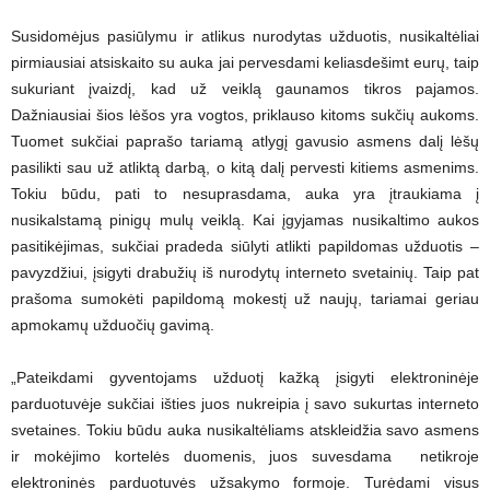
Susidomėjus pasiūlymu ir atlikus nurodytas užduotis, nusikaltėliai
pirmiausiai atsiskaito su auka jai pervesdami keliasdešimt eurų, taip
sukuriant įvaizdį, kad už veiklą gaunamos tikros pajamos.
Dažniausiai šios lėšos yra vogtos, priklauso kitoms sukčių aukoms.
Tuomet sukčiai paprašo tariamą atlygį gavusio asmens dalį lėšų
pasilikti sau už atliktą darbą, o kitą dalį pervesti kitiems asmenims.
Tokiu būdu, pati to nesuprasdama, auka yra įtraukiama į
nusikalstamą pinigų mulų veiklą. Kai įgyjamas nusikaltimo aukos
pasitikėjimas, sukčiai pradeda siūlyti atlikti papildomas užduotis –
pavyzdžiui, įsigyti drabužių iš nurodytų interneto svetainių. Taip pat
prašoma sumokėti papildomą mokestį už naujų, tariamai geriau
apmokamų užduočių gavimą.
„Pateikdami gyventojams užduotį kažką įsigyti elektroninėje
parduotuvėje sukčiai išties juos nukreipia į savo sukurtas interneto
svetaines. Tokiu būdu auka nusikaltėliams atskleidžia savo asmens
ir mokėjimo kortelės duomenis, juos suvesdama netikroje
elektroninės parduotuvės užsakymo formoje. Turėdami visus