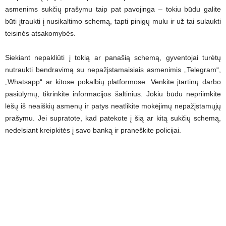
asmenims sukčių prašymu taip pat pavojinga – tokiu būdu galite
būti įtraukti į nusikaltimo schemą, tapti pinigų mulu ir už tai sulaukti
teisinės atsakomybės.
Siekiant nepakliūti į tokią ar panašią schemą, gyventojai turėtų
nutraukti bendravimą su nepažįstamaisiais asmenimis „Telegram“,
„Whatsapp“ ar kitose pokalbių platformose. Venkite įtartinų darbo
pasiūlymų, tikrinkite informacijos šaltinius. Jokiu būdu nepriimkite
lėšų iš neaiškių asmenų ir patys neatlikite mokėjimų nepažįstamųjų
prašymu. Jei supratote, kad patekote į šią ar kitą sukčių schemą,
nedelsiant kreipkitės į savo banką ir praneškite policijai.