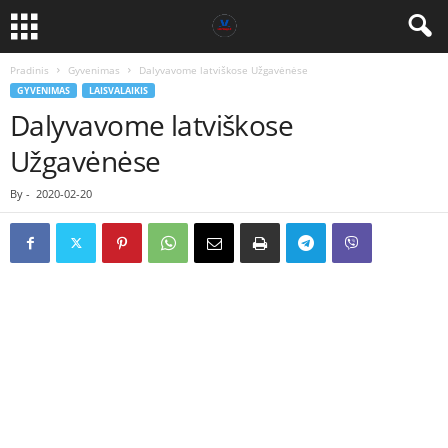
Pradinis
Gyvenimas
Dalyvavome latviškose Užgavėnėse
GYVENIMAS
LAISVALAIKIS
Dalyvavome latviškose
Užgavėnėse
By
-
2020-02-20