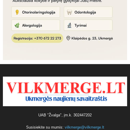
UAB "Žvalga", įm.k. 302447202
Susisiekite su mumis:
vilkmerge@vilkmerge.lt