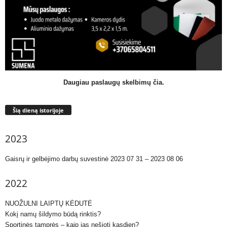
Daugiau paslaugų skelbimų čia.
Šią dieną istorijoje
2023
Gaisrų ir gelbėjimo darbų suvestinė 2023 07 31 – 2023 08 06
2022
NUOŽULNI LAIPTŲ KĖDUTĖ
Kokį namų šildymo būdą rinktis?
Sportinės tamprės – kaip jas nešioti kasdien?