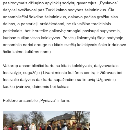
pasirodymais džiugino apylinkių sodybų gyventojus. „Pyniavos“
dalyviai svečiavosi pas Turki kaimo sodybos šeimininkus. Čia
ansambliečiai šokdino šeimininkus, dainavo pačias gražiausias
dainas, o pastarieji, atsidėkodami, ne tik vaišino tradiciniais
patiekalais, bet ir suteikė galimybę smagiai pasisupti supynėmis,
kuriose sutilpo visas kolektyvas. Po visų linksmybių šioje sodyboje,
ansamblio nariai drauge su kitais svečių kolektyvais šoko ir dainavo
šalia kaimo kultūros namų.
Vakarop ansambliečiai kartu su kitais kolektyvais, dalyvavusiais
festivalyje, sugužėjo į Livani miesto kultūros centrą ir žiūrovus bei
festivalio dalyvius dar kartą supažindino su lietuvių Užgavėnių
kaukių įvairove, dainomis bei šokiais.
Folkloro ansamblio „Pyniava“ inform.