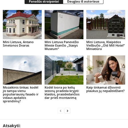
Panašūs straipsniai
Daugiau iš autoriaus
Mini Lietuva, Antano
Mini Lietuva Panevėžio
Mini Lietuva, Klaipėdos
Smetonos Dvaras
Mieste Esančio „Stasys
Viešbučio „Old Mill Hotel“
Museum“
Miniatiūra
Mozaikinis tinkas: kodėl
Kodėl tvora po kelių
Kaip tinkamai džiovinti
jis tampa vienu
sezonų pradeda krypti:
plaukus jų nepažeidžiant?
populiariausių fasado ir
klaidos, prasidedančios
vidaus apdailos
dar prieš montavimą
sprendimų?
Atsakyti: