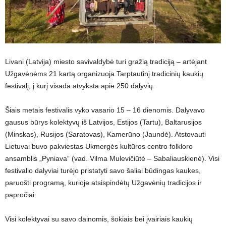
Livani (Latvija) miesto savivaldybė turi gražią tradiciją – artėjant
Užgavėnėms 21 kartą organizuoja Tarptautinį tradicinių kaukių
festivalį, į kurį visada atvyksta apie 250 dalyvių.
Šiais metais festivalis vyko vasario 15 – 16 dienomis. Dalyvavo
gausus būrys kolektyvų iš Latvijos, Estijos (Tartu), Baltarusijos
(Minskas), Rusijos (Saratovas), Kamerūno (Jaundė). Atstovauti
Lietuvai buvo pakviestas Ukmergės kultūros centro folkloro
ansamblis „Pyniava“ (vad. Vilma Mulevičiūtė – Sabaliauskienė). Visi
festivalio dalyviai turėjo pristatyti savo šaliai būdingas kaukes,
paruošti programą, kurioje atsispindėtų Užgavėnių tradicijos ir
papročiai.
Visi kolektyvai su savo dainomis, šokiais bei įvairiais kaukių