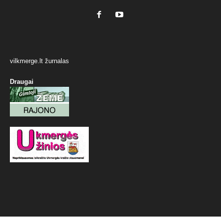
vilkmerge.lt žurnalas
Draugai