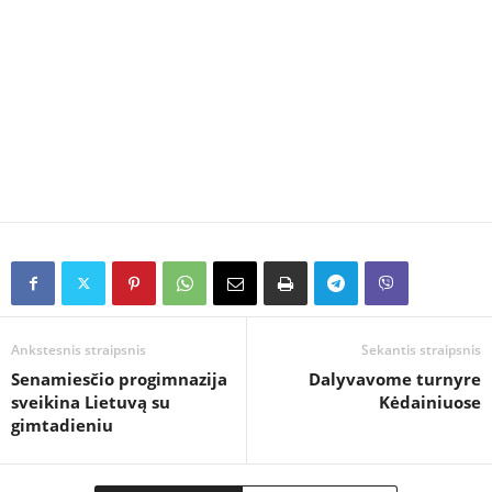
Ankstesnis straipsnis
Sekantis straipsnis
Senamiesčio progimnazija
Dalyvavome turnyre
sveikina Lietuvą su
Kėdainiuose
gimtadieniu