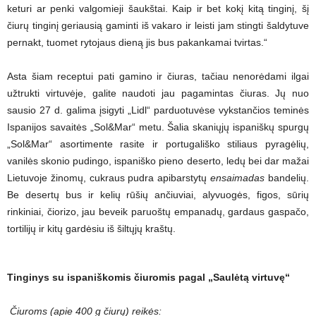
keturi ar penki valgomieji šaukštai. Kaip ir bet kokį kitą tinginį, šį
čiurų tinginį geriausią gaminti iš vakaro ir leisti jam stingti šaldytuve
pernakt, tuomet rytojaus dieną jis bus pakankamai tvirtas.“
Asta šiam receptui pati gamino ir čiuras, tačiau nenorėdami ilgai
užtrukti virtuvėje, galite naudoti jau pagamintas čiuras. Jų nuo
sausio 27 d. galima įsigyti „Lidl“ parduotuvėse vykstančios teminės
Ispanijos savaitės „Sol&Mar“ metu. Šalia skaniųjų ispaniškų spurgų
„Sol&Mar“ asortimente rasite ir portugališko stiliaus pyragėlių,
vanilės skonio pudingo, ispaniško pieno deserto, ledų bei dar mažai
Lietuvoje žinomų, cukraus pudra apibarstytų
ensaimadas
bandelių.
Be desertų bus ir kelių rūšių ančiuviai, alyvuogės, figos, sūrių
rinkiniai, čiorizo, jau beveik paruoštų empanadų, gardaus gaspačo,
tortilijų ir kitų gardėsiu iš šiltųjų kraštų.
Tinginys su ispaniškomis čiuromis pagal „Saulėtą virtuvę“
Čiuroms (apie 400 g čiurų) reikės: