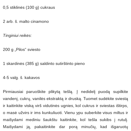
0,5 stiklinės (100 g) cukraus
2 arb. š. malto cinamono
Tinginiui reikės:
200 g „Pilos“ sviesto
1 skardinės (385 g) saldinto sutirštinto pieno
4-5 valg. š. kakavos
Pirmiausiai paruoškite plikytą tešlą. Į nedidelį puodą supilkite
vandenį, cukrų, vanilės ekstraktą ir druską. Tuomet sudėkite sviestą
ir kaitinkite viską virš vidutinės ugnies, kol cukrus ir sviestas ištirps,
o masė užvirs ir ims kunkuliuoti. Vienu ypu suberkite visus miltus ir
maišydami mediniu šaukštu kaitinkite, kol tešla sukibs į rutulį.
Maišydami ją, pakaitinkite dar porą minučių, kad išgaruotų