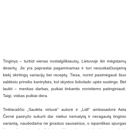
Tinginys – turbūt vienas nostalgiškiausių, Lietuvoje itin mėgstamų
desertų. Jis yra paprastai pagaminamas ir turi nesuskaičiuojamą
kiekį skirtingų variacijų bei receptų. Tiesa, norint pasimėgauti šiuo
saldėsiu prireiks kantrybės, kol skystos šokolado upės sustings. Bet
laukti – menkas darbas, puikiai tinkantis norintiems patinginiauti.
Taigi, viskas puikiai dera.
Tinklaraščio „Saulėta virtuvė” autorė ir „Lidl” ambasadorė Asta
Černė pasiryžo sukurti dar niekur nematytą ir neragautą tinginio
variantą, naudodama ne įprastus sausainius, o ispaniškas spurgas