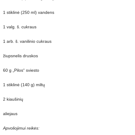
1 stiklinė (250 ml) vandens
1 valg. š. cukraus
1 arb. š. vanilinio cukraus
žiupsnelis druskos
60 g „Pilos“ sviesto
1 stiklinė (140 g) miltų
2 kiaušinių
aliejaus
Apvoliojimui reikės: