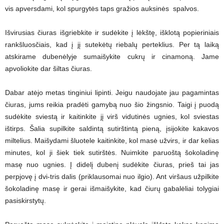
vis apversdami, kol spurgytės taps gražios auksinės spalvos.
Išvirusias čiuras išgriebkite ir sudėkite į lėkštę, išklotą popieriniais
rankšluosčiais, kad į jį sutekėtų riebalų perteklius. Per tą laiką
atskirame dubenėlyje sumaišykite cukrų ir cinamoną. Jame
apvoliokite dar šiltas čiuras.
Dabar atėjo metas tinginiui lipinti. Jeigu naudojate jau pagamintas
čiuras, jums reikia pradėti gamybą nuo šio žingsnio. Taigi į puodą
sudėkite sviestą ir kaitinkite jį virš vidutinės ugnies, kol sviestas
ištirps. Šalia supilkite saldintą sutirštintą pieną, įsijokite kakavos
miltelius. Maišydami šluotele kaitinkite, kol masė užvirs, ir dar kelias
minutes, kol ji šiek tiek sutirštės. Nuimkite paruoštą šokoladinę
masę nuo ugnies. Į didelį dubenį sudėkite čiuras, prieš tai jas
perpjovę į dvi-tris dalis (priklausomai nuo ilgio). Ant viršaus užpilkite
šokoladinę masę ir gerai išmaišykite, kad čiurų gabalėliai tolygiai
pasiskirstytų.