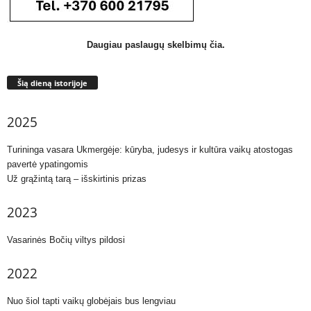
Daugiau paslaugų skelbimų čia.
Šią dieną istorijoje
2025
Turininga vasara Ukmergėje: kūryba, judesys ir kultūra vaikų atostogas
pavertė ypatingomis
Už grąžintą tarą – išskirtinis prizas
2023
Vasarinės Bočių viltys pildosi
2022
Nuo šiol tapti vaikų globėjais bus lengviau