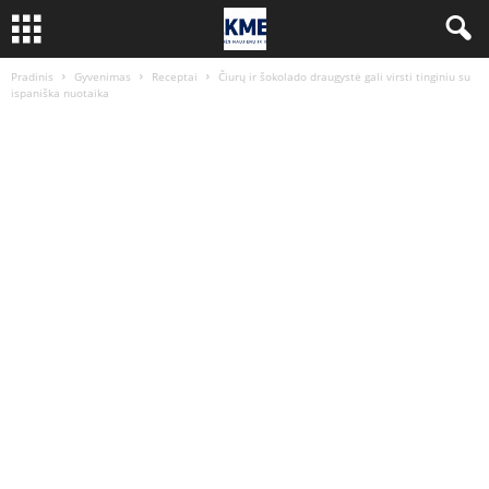
Pradinis
Gyvenimas
Receptai
Čiurų ir šokolado draugystė gali virsti tinginiu su
ispaniška nuotaika