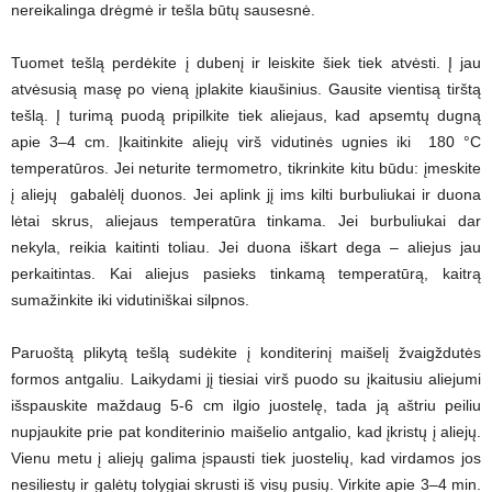
nereikalinga drėgmė ir tešla būtų sausesnė.
Tuomet tešlą perdėkite į dubenį ir leiskite šiek tiek atvėsti. Į jau
atvėsusią masę po vieną įplakite kiaušinius. Gausite vientisą tirštą
tešlą. Į turimą puodą pripilkite tiek aliejaus, kad apsemtų dugną
apie 3–4 cm. Įkaitinkite aliejų virš vidutinės ugnies iki 180 °C
temperatūros. Jei neturite termometro, tikrinkite kitu būdu: įmeskite
į aliejų gabalėlį duonos. Jei aplink jį ims kilti burbuliukai ir duona
lėtai skrus, aliejaus temperatūra tinkama. Jei burbuliukai dar
nekyla, reikia kaitinti toliau. Jei duona iškart dega – aliejus jau
perkaitintas. Kai aliejus pasieks tinkamą temperatūrą, kaitrą
sumažinkite iki vidutiniškai silpnos.
Paruoštą plikytą tešlą sudėkite į konditerinį maišelį žvaigždutės
formos antgaliu. Laikydami jį tiesiai virš puodo su įkaitusiu aliejumi
išspauskite maždaug 5-6 cm ilgio juostelę, tada ją aštriu peiliu
nupjaukite prie pat konditerinio maišelio antgalio, kad įkristų į aliejų.
Vienu metu į aliejų galima įspausti tiek juostelių, kad virdamos jos
nesiliestų ir galėtų tolygiai skrusti iš visų pusių. Virkite apie 3–4 min.