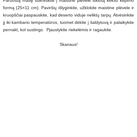
Paruoštą masę sukrėskite į maistine plėvele išklotą kekso kepimo
formą (25×11 cm). Paviršių išlyginkite, užklokite maistine plėvele ir
kruopščiai paspauskite, kad deserto viduje neliktų tarpų. Atvėsinkite
jį iki kambario temperatūros, tuomet dėkite į šaldytuvą ir palaikykite
pernakt, kol sustings. Pjaustykite riekelėmis ir ragaukite.
Skanaus!