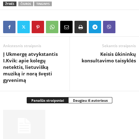
ŽYMĖS
ČIUROS
TINGINYS
Ankstesnis straipsnis
Sekantis straipsnis
Į Ukmergę atvykstantis
Keisis ūkininkų
I.Kvik: apie kolegų
konsultavimo taisyklės
netektis, lietuvišką
muziką ir norą švęsti
gyvenimą
Panašūs straipsniai
Daugiau iš autoriaus