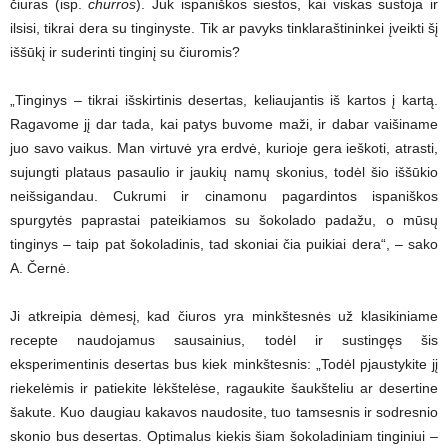
čiuras (isp.
churros
). Juk ispaniškos siestos, kai viskas sustoja ir
ilsisi, tikrai dera su tinginyste. Tik ar pavyks tinklaraštininkei įveikti šį
iššūkį ir suderinti tinginį su čiuromis?
„Tinginys – tikrai išskirtinis desertas, keliaujantis iš kartos į kartą.
Ragavome jį dar tada, kai patys buvome maži, ir dabar vaišiname
juo savo vaikus. Man virtuvė yra erdvė, kurioje gera ieškoti, atrasti,
sujungti plataus pasaulio ir jaukių namų skonius, todėl šio iššūkio
neišsigandau. Cukrumi ir cinamonu pagardintos ispaniškos
spurgytės paprastai pateikiamos su šokolado padažu, o mūsų
tinginys – taip pat šokoladinis, tad skoniai čia puikiai dera“, – sako
A. Černė.
Ji atkreipia dėmesį, kad čiuros yra minkštesnės už klasikiniame
recepte naudojamus sausainius, todėl ir sustingęs šis
eksperimentinis desertas bus kiek minkštesnis: „Todėl pjaustykite jį
riekelėmis ir patiekite lėkštelėse, ragaukite šaukšteliu ar desertine
šakute. Kuo daugiau kakavos naudosite, tuo tamsesnis ir sodresnio
skonio bus desertas. Optimalus kiekis šiam šokoladiniam tinginiui –