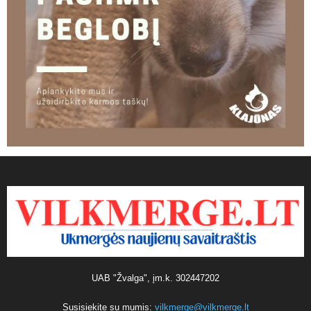
UAB "Žvalga", įm.k. 302447202
Susisiekite su mumis:
vilkmerge@vilkmerge.lt