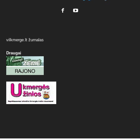
vilkmerge.lt žurnalas
Draugai