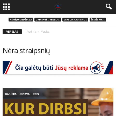
RĖMĖJŲ MEDŽIAGA
UKMERGĖS VERSLAS
VERSLO NAUJIENOS
ŽEMĖS ŪKIS
VERSLAS
Pradinis
Verslas
Nėra straipsnių