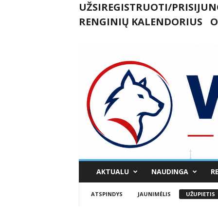
UŽSIREGISTRUOTI/PRISIJUN
RENGINIŲ KALENDORIUS
O
U
AKTUALU
NAUDINGA
R
k
m
ATSPINDYS
JAUNIMĖLIS
UŽUPIETIS
e
r
g