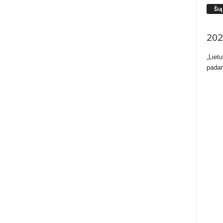
Šią
202
„Liet
padar