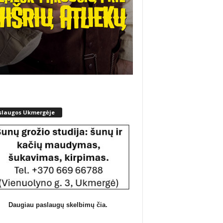
slaugos Ukmergėje
Daugiau paslaugų skelbimų čia.