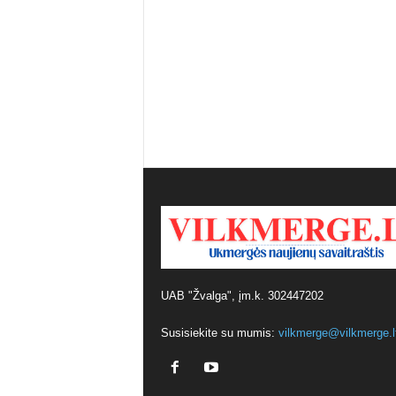
UAB "Žvalga", įm.k. 302447202
Susisiekite su mumis:
vilkmerge@vilkmerge.l