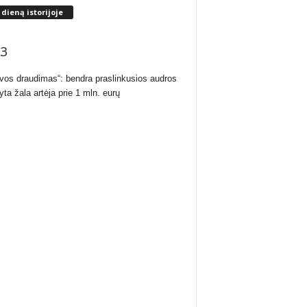
 dieną istorijoje
3
uvos draudimas“: bendra praslinkusios audros
yta žala artėja prie 1 mln. eurų