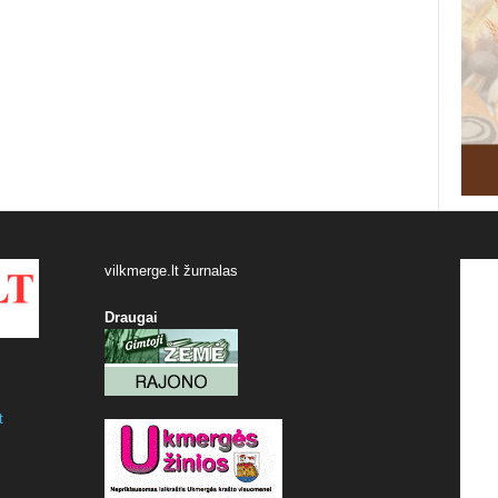
vilkmerge.lt žurnalas
Draugai
t