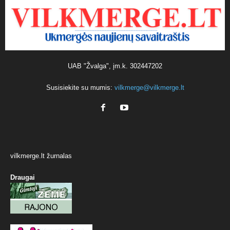
UAB "Žvalga", įm.k. 302447202
Susisiekite su mumis:
vilkmerge@vilkmerge.lt
vilkmerge.lt žurnalas
Draugai