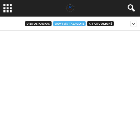
DIENOS KADRAS
GAMTOS PASAULYJE
KITA NUOMONĖ