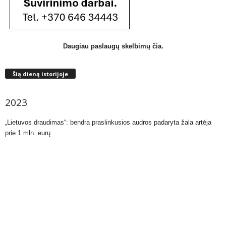
Daugiau paslaugų skelbimų čia.
Šią dieną istorijoje
2023
„Lietuvos draudimas“: bendra praslinkusios audros padaryta žala artėja
prie 1 mln. eurų