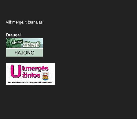
vilkmerge.lt žurnalas
Draugai