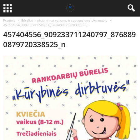
Pradinis
Būreliai ir užsiėmimai vaikams ir suaugusiems Ukmergėje
457404556_909233711240797_8768890879720338525_n
457404556_909233711240797_876889
0879720338525_n