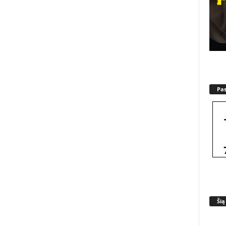
Pa
Šią