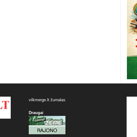
vilkmerge.lt žurnalas
Draugai