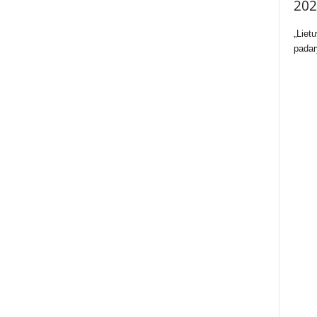
202
„Liet
padar