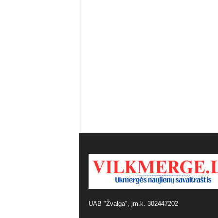
UAB "Žvalga", įm.k. 302447202