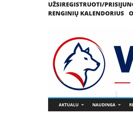
UŽSIREGISTRUOTI/PRISIJUN
RENGINIŲ KALENDORIUS
O
U
AKTUALU
NAUDINGA
R
k
m
e
r
g