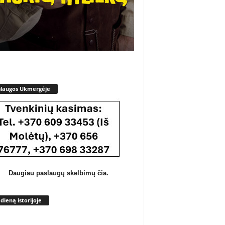
slaugos Ukmergėje
Daugiau paslaugų skelbimų čia.
 dieną istorijoje