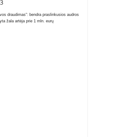
3
uvos draudimas“: bendra praslinkusios audros
yta žala artėja prie 1 mln. eurų