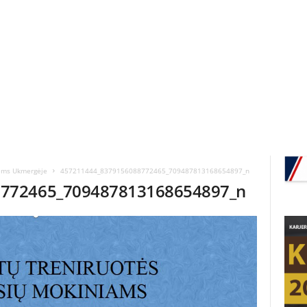
iems Ukmergėje
457211444_8379156088772465_709487813168654897_n
8772465_709487813168654897_n