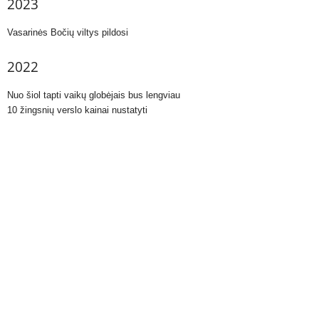
2023
Vasarinės Bočių viltys pildosi
2022
Nuo šiol tapti vaikų globėjais bus lengviau
10 žingsnių verslo kainai nustatyti