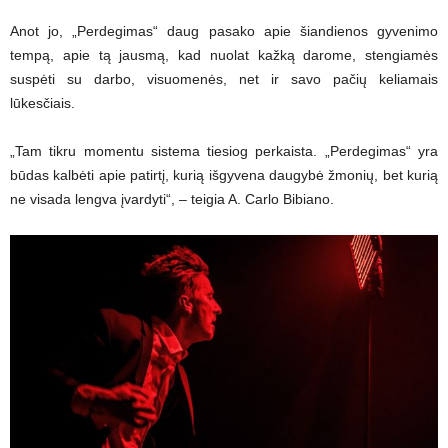
Anot jo, „Perdegimas“ daug pasako apie šiandienos gyvenimo
tempą, apie tą jausmą, kad nuolat kažką darome, stengiamės
suspėti su darbo, visuomenės, net ir savo pačių keliamais
lūkesčiais.
„Tam tikru momentu sistema tiesiog perkaista. „Perdegimas“ yra
būdas kalbėti apie patirtį, kurią išgyvena daugybė žmonių, bet kurią
ne visada lengva įvardyti“, – teigia A. Carlo Bibiano.