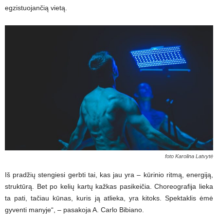
egzistuojančią vietą.
foto Karolina Latvytė
Iš pradžių stengiesi gerbti tai, kas jau yra – kūrinio ritmą, energiją,
struktūrą. Bet po kelių kartų kažkas pasikeičia. Choreografija lieka
ta pati, tačiau kūnas, kuris ją atlieka, yra kitoks. Spektaklis ėmė
gyventi manyje“, – pasakoja A. Carlo Bibiano.