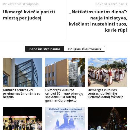
Ankstesnis straipsnis
Sekantis straipsnis
Ukmergė kviečia patirti
„Netikėtos siuntos diena“:
miestą per judesį
nauja iniciatyva,
kviečianti nustebinti tuos,
kurie rūpi
Panašūs straipsniai
Daugiau iš autoriaus
Kultūros centras vėl
Ukmergės kultūros
Ukmergės kultūros
prieinamas žmonėms su
centrui 80 – nuo pirmųjų
centras jubiliejinėje
negalia
spektaklių iki miestą
Lietuvos dainų šventėje
garsinančių projektų