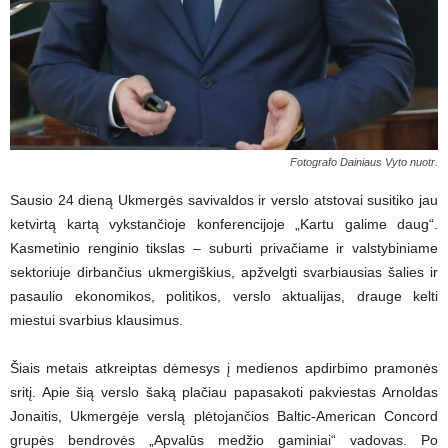
Fotografo Dainiaus Vyto nuotr.
Sausio 24 dieną Ukmergės savivaldos ir verslo atstovai susitiko jau
ketvirtą kartą vykstančioje konferencijoje „Kartu galime daug“.
Kasmetinio renginio tikslas – suburti privačiame ir valstybiniame
sektoriuje dirbančius ukmergiškius, apžvelgti svarbiausias šalies ir
pasaulio ekonomikos, politikos, verslo aktualijas, drauge kelti
miestui svarbius klausimus.
Šiais metais atkreiptas dėmesys į medienos apdirbimo pramonės
sritį. Apie šią verslo šaką plačiau papasakoti pakviestas Arnoldas
Jonaitis, Ukmergėje verslą plėtojančios Baltic-American Concord
grupės bendrovės „Apvalūs medžio gaminiai“ vadovas. Po