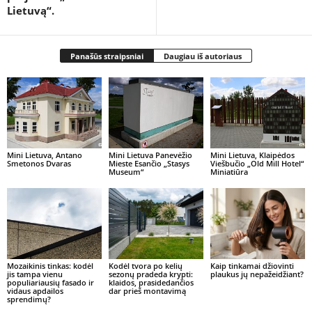
Lietuvą“.
Panašūs straipsniai
Daugiau iš autoriaus
Mini Lietuva, Antano
Mini Lietuva Panevėžio
Mini Lietuva, Klaipėdos
Smetonos Dvaras
Mieste Esančio „Stasys
Viešbučio „Old Mill Hotel“
Museum“
Miniatiūra
Mozaikinis tinkas: kodėl
Kodėl tvora po kelių
Kaip tinkamai džiovinti
jis tampa vienu
sezonų pradeda krypti:
plaukus jų nepažeidžiant?
populiariausių fasado ir
klaidos, prasidedančios
vidaus apdailos
dar prieš montavimą
sprendimų?