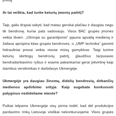
presą.
Ar tai reiškia, kad turite keturių įmonių patirtį?
Taip, galiu drąsiai sakyti, kad matau gerokai plačiau ir daugiau negu
tik bendrovę, kuriai pats vadovauju. Visos BAC grupės įmonės
veikia išvien: „Užmojai su garantijomis“ pjauna apvalią medieną ir
žaliava aprūpina kitas grupės bendroves, o „UMP technika“ gaminti
hidrauliniai presai veikia visose mūsų gamyklose. Taigi turime
keturių skirtingų bendrovių patirtį, glaudžius tarpusavio
bendradarbiavimo ryšius ir esame pakankamai gerai įsitvirtinę kaip
stambus verslininkas ir darbdavys Ukmergėje.
Ukmergėje yra daugiau žinomų, didelių bendrovių, dirbančių
medienos apdirbimo srityje. Kaip sugebate konkuruoti
palyginus nedideliame mieste?
Puikiai telpame Ukmergėje visų pirma todėl, kad dėl produkcijos
pardavimo rinkų Lietuvoje visiškai nekonkuruojame. Visos grupės