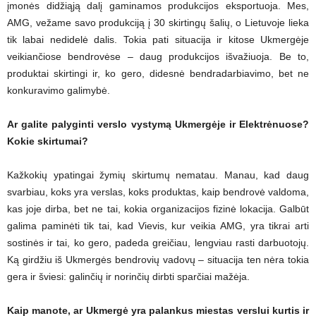
įmonės didžiąją dalį gaminamos produkcijos eksportuoja. Mes,
AMG, vežame savo produkciją į 30 skirtingų šalių, o Lietuvoje lieka
tik labai nedidelė dalis. Tokia pati situacija ir kitose Ukmergėje
veikiančiose bendrovėse – daug produkcijos išvažiuoja. Be to,
produktai skirtingi ir, ko gero, didesnė bendradarbiavimo, bet ne
konkuravimo galimybė.
Ar galite palyginti verslo vystymą Ukmergėje ir Elektrėnuose?
Kokie skirtumai?
Kažkokių ypatingai žymių skirtumų nematau. Manau, kad daug
svarbiau, koks yra verslas, koks produktas, kaip bendrovė valdoma,
kas joje dirba, bet ne tai, kokia organizacijos fizinė lokacija. Galbūt
galima paminėti tik tai, kad Vievis, kur veikia AMG, yra tikrai arti
sostinės ir tai, ko gero, padeda greičiau, lengviau rasti darbuotojų.
Ką girdžiu iš Ukmergės bendrovių vadovų – situacija ten nėra tokia
gera ir šviesi: galinčių ir norinčių dirbti sparčiai mažėja.
Kaip manote, ar Ukmergė yra palankus miestas verslui kurtis ir