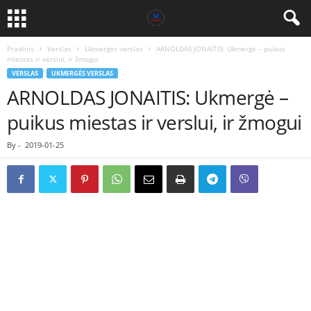
Pradinis
Verslas
Ukmergės verslas
ARNOLDAS JONAITIS: Ukmergė – puikus
miestas ir verslui, ir žmogui
VERSLAS
UKMERGĖS VERSLAS
ARNOLDAS JONAITIS: Ukmergė –
puikus miestas ir verslui, ir žmogui
By
-
2019-01-25