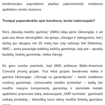
konferencijos paprašėme plačiau pakomentuoti medienos
apdirbimo verslo niuansus.
Trumpai papasakokite apie bendrovę, kuriai vadovaujate?
Nors „Apvalių medžio gaminių“ (AMG) idėja gimė Ukmergėje, ir aš
pats esu tikras ukmergiškis: čia gimęs, užaugęs ir tebegyvenu, bet į
darbą jau daugiau nei 20 metų kas rytą važiuoju link Elektrėnų.
AMG – antra pasaulyje baldinių kaiščių gamintoja, taip pat – apvalių
lazdelių, kotelių gamintoja, veikia Vievyje.
Ko gero svarbu paminėti, kad AMG priklauso Baltic-American
Concord įmonių grupei. Trys kitos grupės bendrovės veikia ir
gamina Ukmergėje: „Užmojai su garantijomis“ – beržo medienos
ruošinių gamintoja, „Universalūs medžio produktai“ – baldų bei
medžio masyvo komponentų gamintoja ir vienintelė metalo
apdirbimo pramonės šaką atstovaujanti „UMP technika“, gaminanti
unikalų produktą – lietuvišką kurui skirtų medžio briketų gamybos