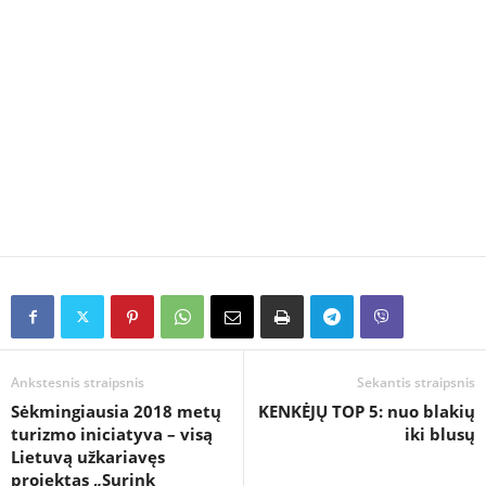
Ankstesnis straipsnis
Sekantis straipsnis
Sėkmingiausia 2018 metų
KENKĖJŲ TOP 5: nuo blakių
turizmo iniciatyva – visą
iki blusų
Lietuvą užkariavęs
projektas „Surink