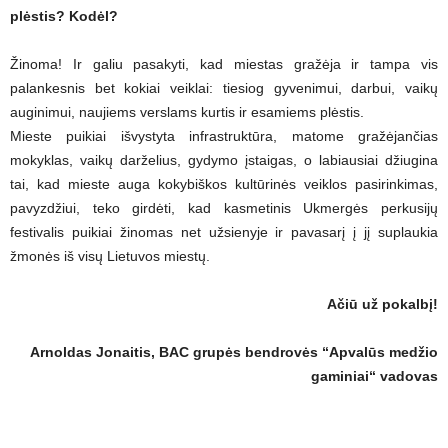
plėstis? Kodėl?
Žinoma! Ir galiu pasakyti, kad miestas gražėja ir tampa vis
palankesnis bet kokiai veiklai: tiesiog gyvenimui, darbui, vaikų
auginimui, naujiems verslams kurtis ir esamiems plėstis.
Mieste puikiai išvystyta infrastruktūra, matome gražėjančias
mokyklas, vaikų darželius, gydymo įstaigas, o labiausiai džiugina
tai, kad mieste auga kokybiškos kultūrinės veiklos pasirinkimas,
pavyzdžiui, teko girdėti, kad kasmetinis Ukmergės perkusijų
festivalis puikiai žinomas net užsienyje ir pavasarį į jį suplaukia
žmonės iš visų Lietuvos miestų.
Ačiū už pokalbį!
Arnoldas Jonaitis, BAC grupės bendrovės “Apvalūs medžio
gaminiai“ vadovas