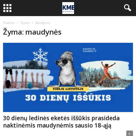
Pradinis
Žymės
Maudynės
Žyma: maudynės
30 dienų ledinės eketės iššūkis prasideda
naktinėmis maudynėmis sausio 18-ąją
0