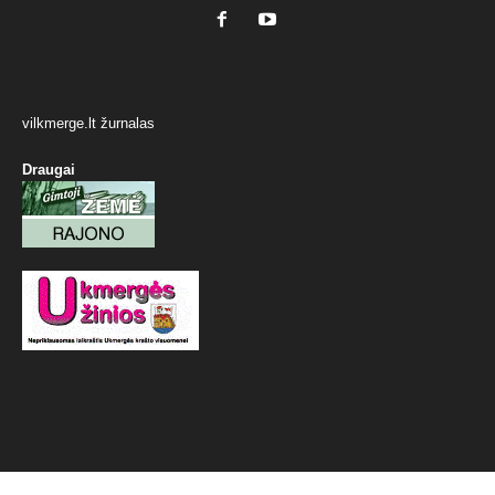
vilkmerge.lt žurnalas
Draugai