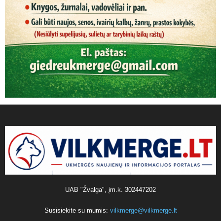
UAB "Žvalga", įm.k. 302447202
Susisiekite su mumis:
vilkmerge@vilkmerge.lt