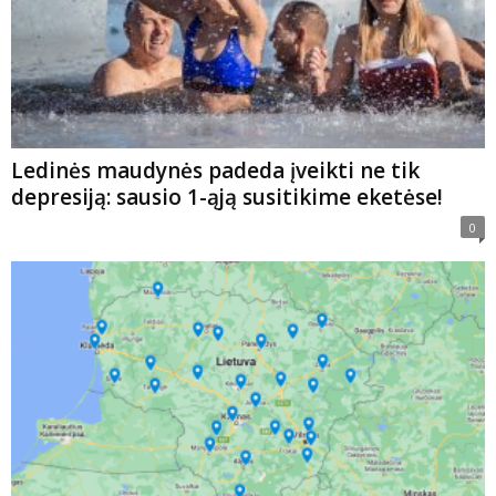
Ledinės maudynės padeda įveikti ne tik
depresiją: sausio 1-ąją susitikime eketėse!
0