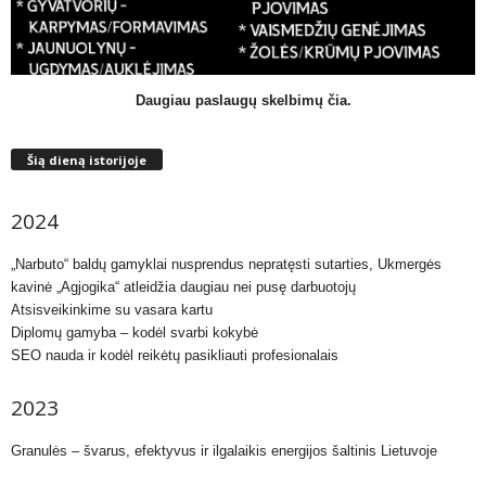
Daugiau paslaugų skelbimų čia.
Šią dieną istorijoje
2024
„Narbuto“ baldų gamyklai nusprendus nepratęsti sutarties, Ukmergės
kavinė „Agjogika“ atleidžia daugiau nei pusę darbuotojų
Atsisveikinkime su vasara kartu
Diplomų gamyba – kodėl svarbi kokybė
SEO nauda ir kodėl reikėtų pasikliauti profesionalais
2023
Granulės – švarus, efektyvus ir ilgalaikis energijos šaltinis Lietuvoje