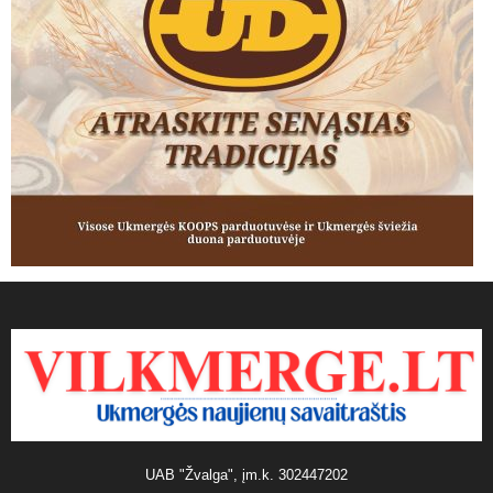
UAB "Žvalga", įm.k. 302447202