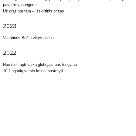
pavertė ypatingomis
Už grąžintą tarą – išskirtinis prizas
2023
Vasarinės Bočių viltys pildosi
2022
Nuo šiol tapti vaikų globėjais bus lengviau
10 žingsnių verslo kainai nustatyti