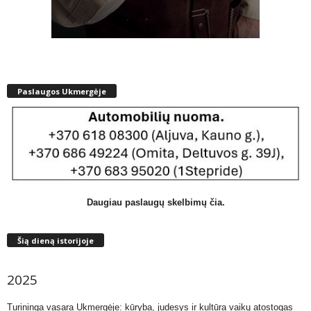
Paslaugos Ukmergėje
Daugiau paslaugų skelbimų čia.
Šią dieną istorijoje
2025
Turininga vasara Ukmergėje: kūryba, judesys ir kultūra vaikų atostogas