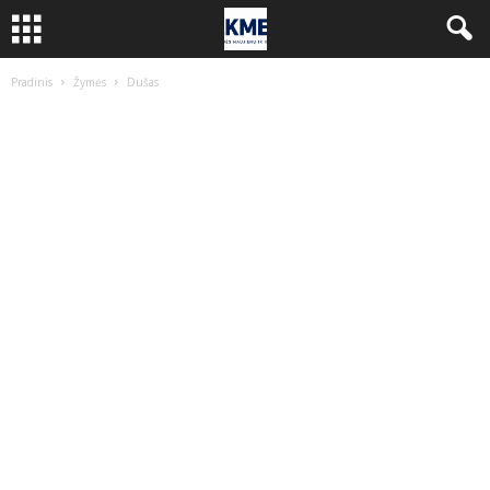
Pradinis
Žymės
Dušas