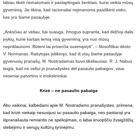
labiau tikėti nematomais ir paslaptingais ženklais, kurie veikia mūsų
gyvenimą. Jie tikina, kad racionaliai neįmanoma paaiškinti visko,
kas yra šiame pasaulyje.
„Anksčiau ar vėliau, kai suauga, žmogus supranta, kad didžioji dalis
įvykių, kurie kartais lemią visą gyvenimą, yra nuo mūsų
nepriklausomi. Būtent tai priverčia susimąstyti”, – filosofiškai dėsto
V. Normanas. Rašytojas įsitikinęs, kad iš visų šiame pasaulyje
gyvenusių pranašų, M. Nostradamas buvo tiksliausias. R. J. Nabus
teigia, kad ne veltui jo pranašystes dėl pasaulio pabaigos, visai
neseniai patvirtino ir mokslininkai.
Krizė – ne pasaulio pabaiga
Abu vaikinai, kalbėdami apie M. Nostradamo pranašystes, primena,
kad krizė niekaip nesusijusi su pasaulio pabaiga, nes pastaroji yra
išpranašauta remiantis ne spėliojimais, o labai kruopščiu žvaigždžių
stebėjimu ir senųjų kultūrų tyrinėjimu.