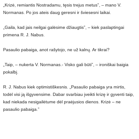
„Krizė, remiantis Nostradamu, tęsis trejus metus”, – mano V.
Normanas. Po jos ateis daug geresni ir šviesesni laikai.
„Gaila, kad jais neilgai galėsime džiaugtis”, – kiek paslaptingai
primena R. J. Nabus.
Pasaulio pabaiga, anot rašytojo, ne už kalnų. Ar tikrai?
„Taip, – nukerta V. Normanas.- Visko gali būti”, – ironiškai baigia
pokalbį.
R. J. Nabus kiek optimistiškesnis. „Pasaulio pabaiga yra mirtis,
todėl visi ją išgyvensime. Dabar svarbiau įveikti krizę ir gyventi taip,
kad niekada nesigailėtume dėl praėjusios dienos. Krizė – ne
pasaulio pabaiga.”