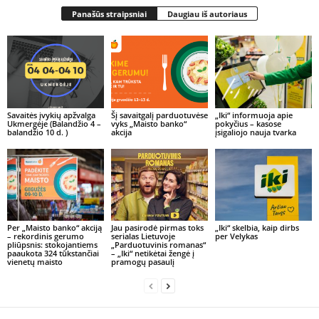
Panašūs straipsniai
Daugiau iš autoriaus
Savaitės įvykių apžvalga
Šį savaitgalį parduotuvėse
„Iki“ informuoja apie
Ukmergėje (Balandžio 4 –
vyks „Maisto banko“
pokyčius – kasose
balandžio 10 d. )
akcija
įsigaliojo nauja tvarka
Per „Maisto banko“ akciją
Jau pasirodė pirmas toks
„Iki“ skelbia, kaip dirbs
– rekordinis gerumo
serialas Lietuvoje
per Velykas
pliūpsnis: stokojantiems
„Parduotuvinis romanas“
paaukota 324 tūkstančiai
– „Iki“ netikėtai žengė į
vienetų maisto
pramogų pasaulį