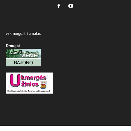
vilkmerge.lt žurnalas
Draugai