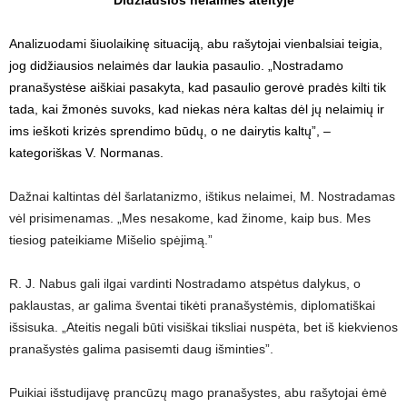
Didžiausios nelaimės ateityje
Analizuodami šiuolaikinę situaciją, abu rašytojai vienbalsiai teigia,
jog didžiausios nelaimės dar laukia pasaulio. „Nostradamo
pranašystėse aiškiai pasakyta, kad pasaulio gerovė pradės kilti tik
tada, kai žmonės suvoks, kad niekas nėra kaltas dėl jų nelaimių ir
ims ieškoti krizės sprendimo būdų, o ne dairytis kaltų”, –
kategoriškas V. Normanas.
Dažnai kaltintas dėl šarlatanizmo, ištikus nelaimei, M. Nostradamas
vėl prisimenamas. „Mes nesakome, kad žinome, kaip bus. Mes
tiesiog pateikiame Mišelio spėjimą.”
R. J. Nabus gali ilgai vardinti Nostradamo atspėtus dalykus, o
paklaustas, ar galima šventai tikėti pranašystėmis, diplomatiškai
išsisuka. „Ateitis negali būti visiškai tiksliai nuspėta, bet iš kiekvienos
pranašystės galima pasisemti daug išminties”.
Puikiai išstudijavę prancūzų mago pranašystes, abu rašytojai ėmė