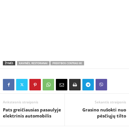
ŽYMĖS
KAVINĖS, RESTORANAI
PREKYBOS CENTRAS IKI
Ankstesnis straipsnis
Sekantis straipsnis
Pats greičiausias pasaulyje
Grasino nušokti nuo
elektrinis automobilis
pėsčiųjų tilto