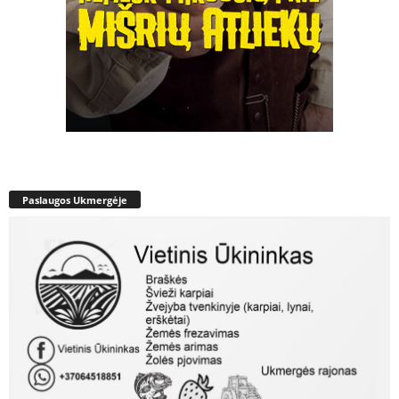
Paslaugos Ukmergėje