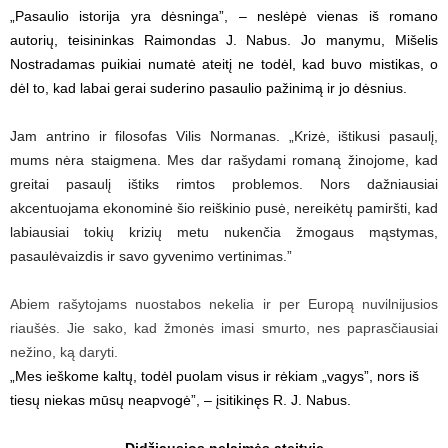
„Pasaulio istorija yra dėsninga”, – neslėpė vienas iš romano
autorių, teisininkas Raimondas J. Nabus. Jo manymu, Mišelis
Nostradamas puikiai numatė ateitį ne todėl, kad buvo mistikas, o
dėl to, kad labai gerai suderino pasaulio pažinimą ir jo dėsnius.
Jam antrino ir filosofas Vilis Normanas. „Krizė, ištikusi pasaulį,
mums nėra staigmena. Mes dar rašydami romaną žinojome, kad
greitai pasaulį ištiks rimtos problemos. Nors dažniausiai
akcentuojama ekonominė šio reiškinio pusė, nereikėtų pamiršti, kad
labiausiai tokių krizių metu nukenčia žmogaus mąstymas,
pasaulėvaizdis ir savo gyvenimo vertinimas.”
Abiem rašytojams nuostabos nekelia ir per Europą nuvilnijusios
riaušės. Jie sako, kad žmonės imasi smurto, nes paprasčiausiai
nežino, ką daryti.
„Mes ieškome kaltų, todėl puolam visus ir rėkiam „vagys”, nors iš
tiesų niekas mūsų neapvogė”, – įsitikinęs R. J. Nabus.