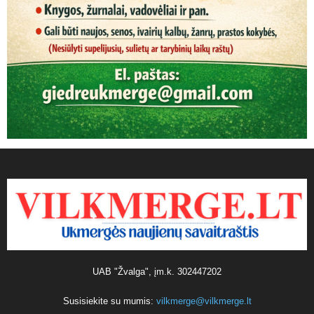
UAB "Žvalga", įm.k. 302447202
Susisiekite su mumis:
vilkmerge@vilkmerge.lt