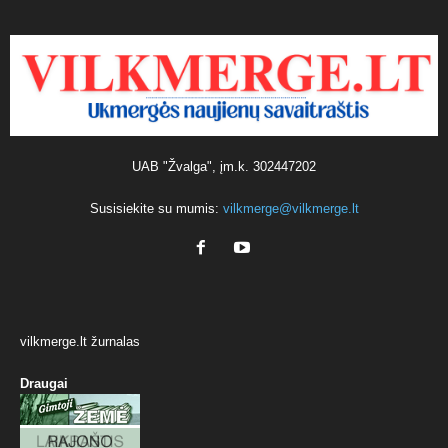
UAB "Žvalga", įm.k. 302447202
Susisiekite su mumis:
vilkmerge@vilkmerge.lt
vilkmerge.lt žurnalas
Draugai