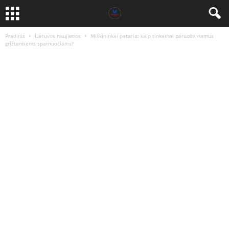
Pradinis
Lietuvos naujienos
Miškininkai pataria: kaip tinkamai paruošti namus
grįžtantiems sparnuočiams?