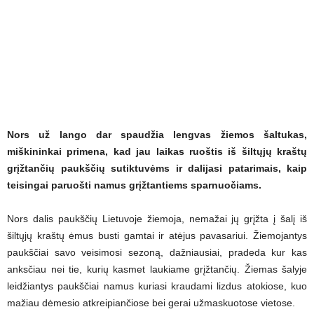
Nors už lango dar spaudžia lengvas žiemos šaltukas,
miškininkai primena, kad jau laikas ruoštis iš šiltųjų kraštų
grįžtančių paukščių sutiktuvėms ir dalijasi patarimais, kaip
teisingai paruošti namus grįžtantiems sparnuočiams.
Nors dalis paukščių Lietuvoje žiemoja, nemažai jų grįžta į šalį iš
šiltųjų kraštų ėmus busti gamtai ir atėjus pavasariui. Žiemojantys
paukščiai savo veisimosi sezoną, dažniausiai, pradeda kur kas
anksčiau nei tie, kurių kasmet laukiame grįžtančių. Žiemas šalyje
leidžiantys paukščiai namus kuriasi kraudami lizdus atokiose, kuo
mažiau dėmesio atkreipiančiose bei gerai užmaskuotose vietose.