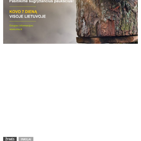
ŽYMĖS
INKILAI