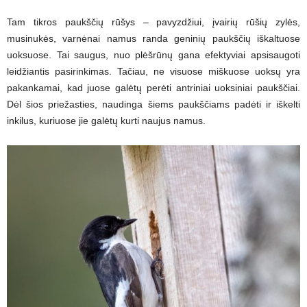
Tam tikros paukščių rūšys – pavyzdžiui, įvairių rūšių zylės,
musinukės, varnėnai namus randa geninių paukščių iškaltuose
uoksuose. Tai saugus, nuo plėšrūnų gana efektyviai apsisaugoti
leidžiantis pasirinkimas. Tačiau, ne visuose miškuose uoksų yra
pakankamai, kad juose galėtų perėti antriniai uoksiniai paukščiai.
Dėl šios priežasties, naudinga šiems paukščiams padėti ir iškelti
inkilus, kuriuose jie galėtų kurti naujus namus.