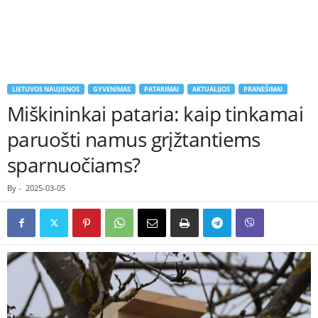
LIETUVOS NAUJIENOS
GYVENIMAS
PATARIMAI
AKTUALIJOS
PRANEŠIMAI
Miškininkai pataria: kaip tinkamai
paruošti namus grįžtantiems
sparnuočiams?
By
-
2025-03-05