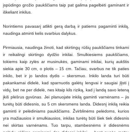
įspūdingo grožio paukščiams taip pat galima pagelbėti gaminant ir
iškeliant inkilus.
Norintiems pavasarį atlikti gerą darbą ir patiems pagaminti inkilą,
naudinga atminti kelis svarbius dalykus.
Pirmiausia, naudinga žinoti, kad skirtingų rūšių paukščiams tinkami
ir reikalingi skirtingo dydžio inkilai. Smulkiesiems paukščiams,
tokiems kaip zylės ar musinukės, gaminami inkilai, kurių aukštis
siekia apie 30 cm, o plotis – 15 cm. Tačiau, svarbus ne tik paties
inkilo, bet ir jo landos dydis – skersmuo. Inkilo landa turi būti
pakankamai didelė, kad sparnuotis galėtų lengvai ir saugiai įlįsti į
vidų, bet ne per didelė, nes kitaip kils riziką, kad į landą savo leteną
įkiš plėšrus gyvūnas. Jei planuojate inkilą gaminti varnėnams – jis
turėtų būti didesnis, su 5 cm skersmens landa. Didesnį inkilą reikia
gaminti ir pelėdiniams paukščiams. Žvirblinėms pelėdoms, kurios
yra mažiausios ir smulkiausios, inkilas turėtų būti šiek tiek didesnis
nei skirtas varnėnams. Tuo tarpu, stambesnėms ir didesnėms