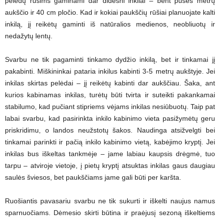
pelėdų rūšims gaminami dar didesni inkilai – bent pusės metrų
aukščio ir 40 cm pločio. Kad ir kokiai paukščių rūšiai planuojate kalti
inkilą, jį reikėtų gaminti iš natūralios medienos, neobliuotų ir
nedažytų lentų.
Svarbu ne tik pagaminti tinkamo dydžio inkilą, bet ir tinkamai jį
pakabinti. Miškininkai pataria inkilus kabinti 3-5 metrų aukštyje. Jei
inkilas skirtas pelėdai – jį reikėtų kabinti dar aukščiau. Šaka, ant
kurios kabinamas inkilas, turėtų būti tvirta ir suteikti pakankamai
stabilumo, kad pučiant stipriems vėjams inkilas nesiūbuotų. Taip pat
labai svarbu, kad pasirinkta inkilo kabinimo vieta pasižymėtų geru
priskridimu, o landos neužstotų šakos. Naudinga atsižvelgti bei
tinkamai parinkti ir pačią inkilo kabinimo vietą, kabėjimo kryptį. Jei
inkilas bus iškeltas tankmėje – jame labiau kaupsis drėgmė, tuo
tarpu – atviroje vietoje, į pietų kryptį atsuktas inkilas gaus daugiau
saulės šviesos, bet paukščiams jame gali būti per karšta.
Ruošiantis pavasariu svarbu ne tik sukurti ir iškelti naujus namus
sparnuočiams. Dėmesio skirti būtina ir praėjusį sezoną iškeltiems