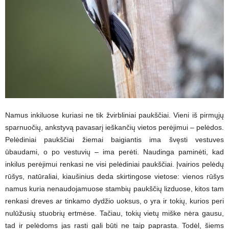
Namus inkiluose kuriasi ne tik žvirbliniai paukščiai. Vieni iš pirmųjų
sparnuočių, ankstyvą pavasarį ieškančių vietos perėjimui – pelėdos.
Pelėdiniai paukščiai žiemai baigiantis ima švęsti vestuves
ūbaudami, o po vestuvių – ima perėti. Naudinga paminėti, kad
inkilus perėjimui renkasi ne visi pelėdiniai paukščiai. Įvairios pelėdų
rūšys, natūraliai, kiaušinius deda skirtingose vietose: vienos rūšys
namus kuria nenaudojamuose stambių paukščių lizduose, kitos tam
renkasi dreves ar tinkamo dydžio uoksus, o yra ir tokių, kurios peri
nulūžusių stuobrių ertmėse. Tačiau, tokių vietų miške nėra gausu,
tad ir pelėdoms jas rasti gali būti ne taip paprasta. Todėl, šiems