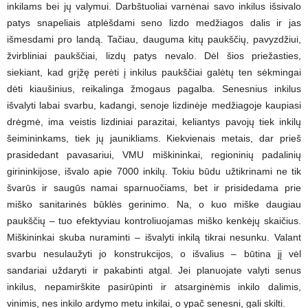
inkilams bei jų valymui. Darbštuoliai varnėnai savo inkilus išsivalo
patys snapeliais atplėšdami seno lizdo medžiagos dalis ir jas
išmesdami pro landą. Tačiau, dauguma kitų paukščių, pavyzdžiui,
žvirbliniai paukščiai, lizdų patys nevalo. Dėl šios priežasties,
siekiant, kad grįžę perėti į inkilus paukščiai galėtų ten sėkmingai
dėti kiaušinius, reikalinga žmogaus pagalba. Senesnius inkilus
išvalyti labai svarbu, kadangi, senoje lizdinėje medžiagoje kaupiasi
drėgmė, ima veistis lizdiniai parazitai, keliantys pavojų tiek inkilų
šeimininkams, tiek jų jaunikliams. Kiekvienais metais, dar prieš
prasidedant pavasariui, VMU miškininkai, regioninių padalinių
girininkijose, išvalo apie 7000 inkilų. Tokiu būdu užtikrinami ne tik
švarūs ir saugūs namai sparnuočiams, bet ir prisidedama prie
miško sanitarinės būklės gerinimo. Na, o kuo miške daugiau
paukščių – tuo efektyviau kontroliuojamas miško kenkėjų skaičius.
Miškininkai skuba nuraminti – išvalyti inkilą tikrai nesunku. Valant
svarbu nesulaužyti jo konstrukcijos, o išvalius – būtina jį vėl
sandariai uždaryti ir pakabinti atgal. Jei planuojate valyti senus
inkilus, nepamirškite pasirūpinti ir atsarginėmis inkilo dalimis,
vinimis, nes inkilo ardymo metu inkilai, o ypač senesni, gali skilti.