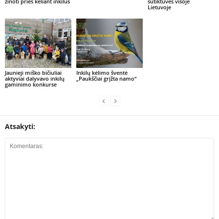
žinoti prieš keliant inkilus
sutiktuvės visoje
Lietuvoje
Jaunieji miško bičiuliai
Inkilų kėlimo šventė
aktyviai dalyvavo inkilų
„Paukščiai grįžta namo“
gaminimo konkurse
Atsakyti: