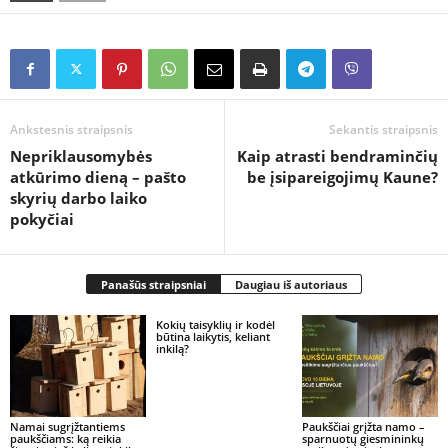
Ankstesnis straipsnis
Sekantis straipsnis
Nepriklausomybės
Kaip atrasti bendraminčių
atkūrimo dieną – pašto
be įsipareigojimų Kaune?
skyrių darbo laiko
pokyčiai
Panašūs straipsniai
Daugiau iš autoriaus
Kokių taisyklių ir kodėl
būtina laikytis, keliant
inkilą?
Namai sugrįžtantiems
Paukščiai grįžta namo –
paukščiams: ką reikia
sparnuotų giesmininkų