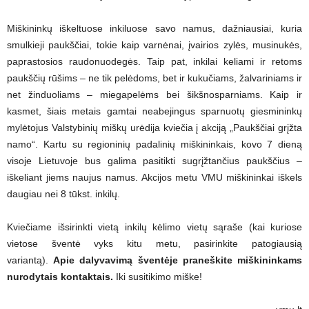
Miškininkų iškeltuose inkiluose savo namus, dažniausiai, kuria
smulkieji paukščiai, tokie kaip varnėnai, įvairios zylės, musinukės,
paprastosios raudonuodegės. Taip pat, inkilai keliami ir retoms
paukščių rūšims – ne tik pelėdoms, bet ir kukučiams, žalvariniams ir
net žinduoliams – miegapelėms bei šikšnosparniams. Kaip ir
kasmet, šiais metais gamtai neabejingus sparnuotų giesmininkų
mylėtojus Valstybinių miškų urėdija kviečia į akciją „Paukščiai grįžta
namo“. Kartu su regioninių padalinių miškininkais, kovo 7 dieną
visoje Lietuvoje bus galima pasitikti sugrįžtančius paukščius –
iškeliant jiems naujus namus. Akcijos metu VMU miškininkai iškels
daugiau nei 8 tūkst. inkilų.
Kviečiame išsirinkti vietą inkilų kėlimo vietų sąraše (kai kuriose
vietose šventė vyks kitu metu, pasirinkite patogiausią
variantą).
Apie dalyvavimą šventėje praneškite miškininkams
nurodytais kontaktais.
Iki susitikimo miške!