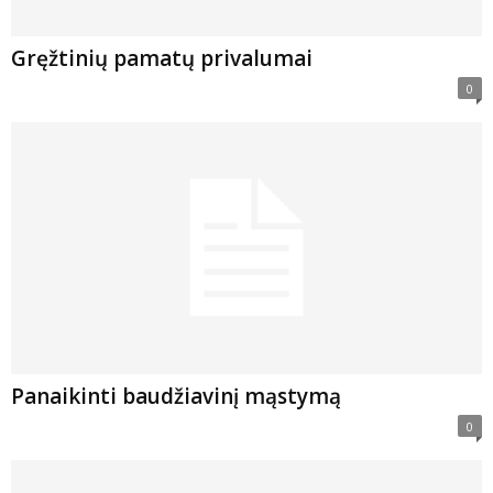
Gręžtinių pamatų privalumai
0
Panaikinti baudžiavinį mąstymą
0