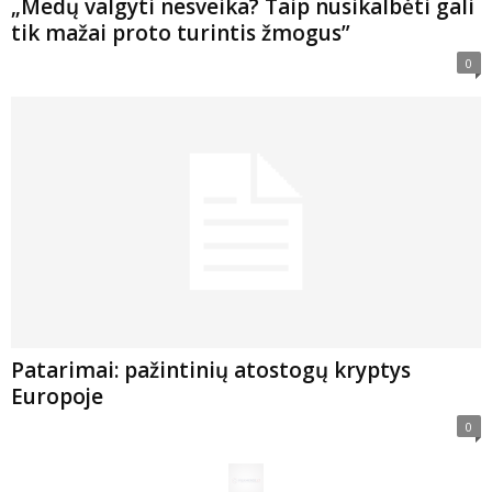
„Medų valgyti nesveika? Taip nusikalbėti gali
tik mažai proto turintis žmogus”
0
Patarimai: pažintinių atostogų kryptys
Europoje
0