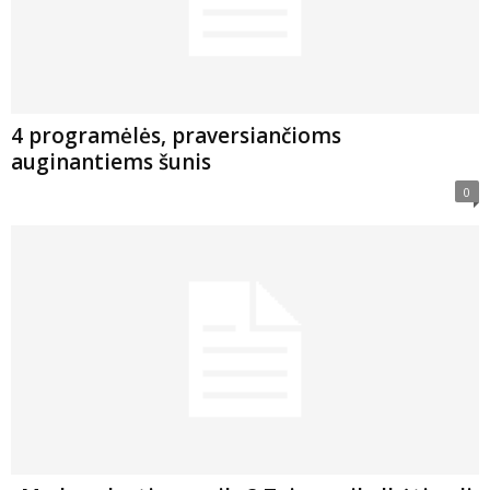
4 programėlės, praversiančioms
auginantiems šunis
0