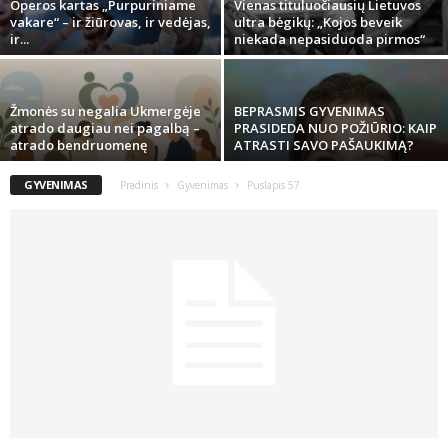
Operos kartas „Purpuriniame
Vienas tituluočiausių Lietuvos
vakare“ – ir žiūrovas, ir vedėjas,
ultra bėgikų: „Kojos beveik
ir...
niekada nepasiduoda pirmos“
Žmonės su negalia Ukmergėje
BEPRASMIS GYVENIMAS
atrado daugiau nei pagalbą –
PRASIDEDA NUO POŽIŪRIO: KAIP
atrado bendruomenę
ATRASTI SAVO PAŠAUKIMĄ?
GYVENIMAS
Pradinis
Gyvenimas
Puslapis 57