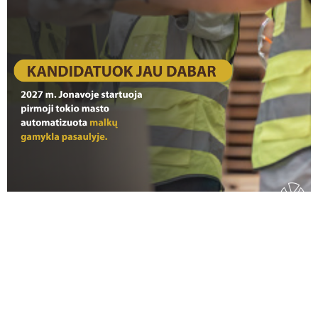
Žiemos smūgis veido odai: kaip tinkamai
apsisaugoti?
0
Naudingi patarimai, kaip tinkamai prižiūrėti
šaldytuvą