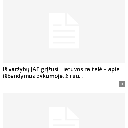
Iš varžybų JAE grįžusi Lietuvos raitelė – apie
išbandymus dykumoje, žirgų...
0