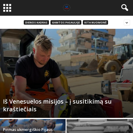
DIENOS KADRAS
GAMTOS PASAULYJE
KITA NUOMONĖ
Iš Venesuelos misijos – į susitikimą su
kraštiečiais
Pirmas ukmergiškio Pijaus