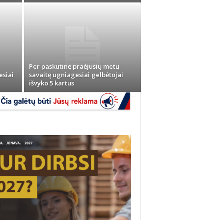
Per paskutinę praėjusių metų
esiai
savaitę ugniagesiai gelbėtojai
išvyko 5 kartus