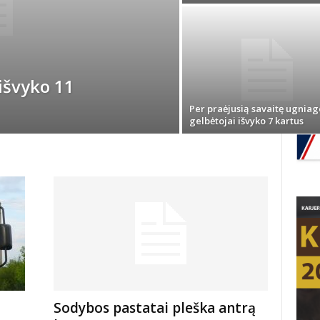
išvyko 11
Per praėjusią savaitę ugniag
gelbėtojai išvyko 7 kartus
Sodybos pastatai pleška antrą