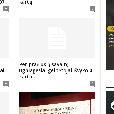
7...
kartą
0
0
Per praėjusią savaitę
ai
ugniagesiai gelbėtojai išvyko 4
kartus
0
0