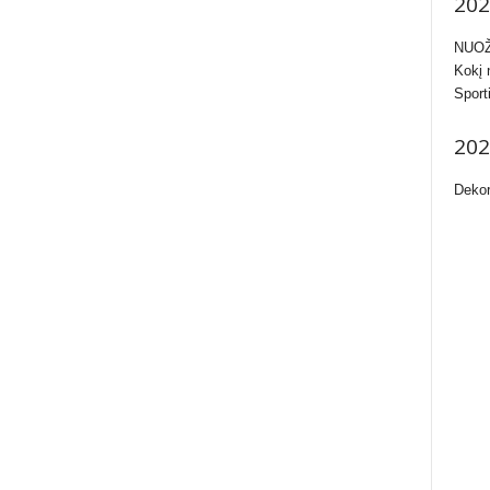
202
NUOŽ
Kokį 
Sport
202
Dekor