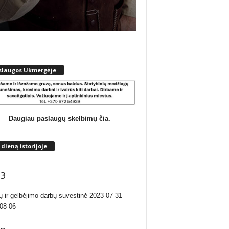
slaugos Ukmergėje
Daugiau paslaugų skelbimų čia.
 dieną istorijoje
3
ų ir gelbėjimo darbų suvestinė 2023 07 31 –
08 06