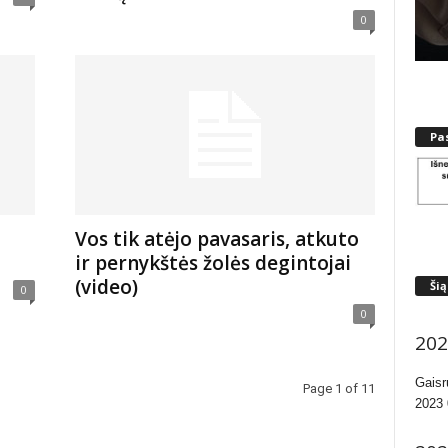
0
Pa
Vos tik atėjo pavasaris, atkuto
ir pernykštės žolės degintojai
(video)
Šią
0
0
202
Gaisr
Page 1 of 11
2023 