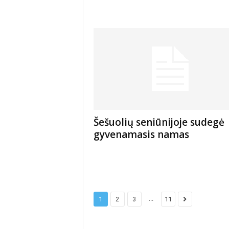
Šešuolių seniūnijoje sudegė
gyvenamasis namas
...
1
2
3
11