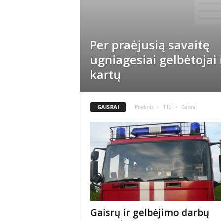
Per praėjusią savaitę
ugniagesiai gelbėtojai 
kartų
GAISRAI
Pradinis
112
Gaisrai
Gaisrų ir gelbėjimo darbų