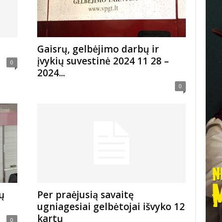
Gaisrų, gelbėjimo darbų ir
įvykių suvestinė 2024 11 28 –
0
2024...
0
ų
Per praėjusią savaitę
ugniagesiai gelbėtojai išvyko 12
kartų
0