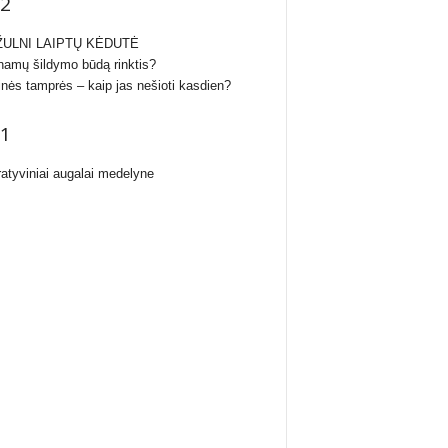
2
ULNI LAIPTŲ KĖDUTĖ
namų šildymo būdą rinktis?
inės tamprės – kaip jas nešioti kasdien?
1
atyviniai augalai medelyne