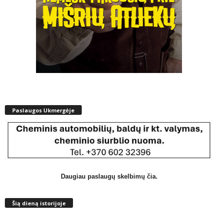
Paslaugos Ukmergėje
Daugiau paslaugų skelbimų čia.
Šią dieną istorijoje