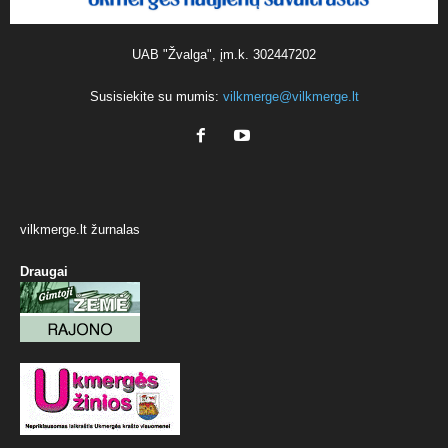
UAB "Žvalga", įm.k. 302447202
Susisiekite su mumis:
vilkmerge@vilkmerge.lt
vilkmerge.lt žurnalas
Draugai