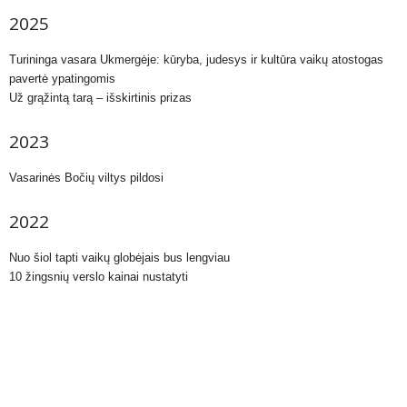
2025
Turininga vasara Ukmergėje: kūryba, judesys ir kultūra vaikų atostogas
pavertė ypatingomis
Už grąžintą tarą – išskirtinis prizas
2023
Vasarinės Bočių viltys pildosi
2022
Nuo šiol tapti vaikų globėjais bus lengviau
10 žingsnių verslo kainai nustatyti