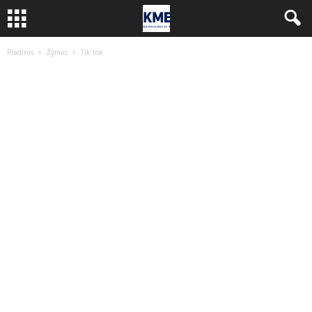
Pradinis
Žymės
Tik tok