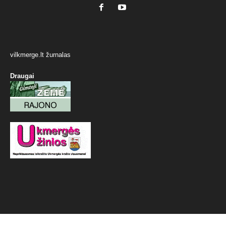
vilkmerge.lt žurnalas
Draugai