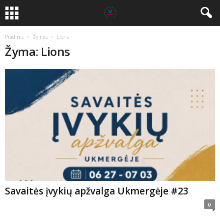
Pradinis
Žymės
Lions
Žyma: Lions
Savaitės įvykių apžvalga Ukmergėje #23
0