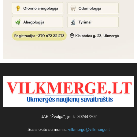
UAB "Žvalga", įm.k. 302447202
Susisiekite su mumis:
vilkmerge@vilkmerge.lt