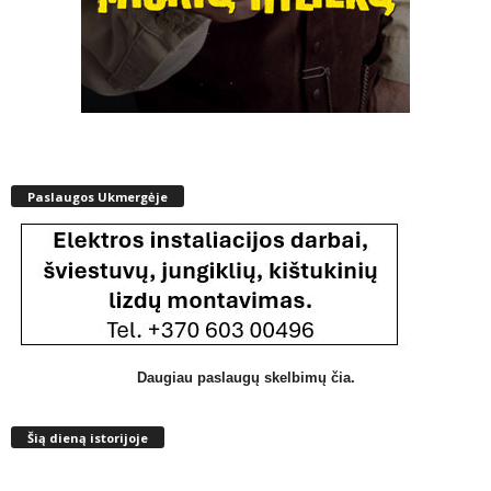
Paslaugos Ukmergėje
Daugiau paslaugų skelbimų čia.
Šią dieną istorijoje