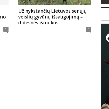
Už nykstančių Lietuvos senųjų
imo
veislių gyvūnų išsaugojimą –
didesnės išmokos
0
0