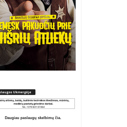
slaugos Ukmergėje
Daugiau paslaugų skelbimų čia.