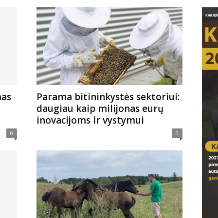
mas
Parama bitininkystės sektoriui:
daugiau kaip milijonas eurų
inovacijoms ir vystymui
0
0