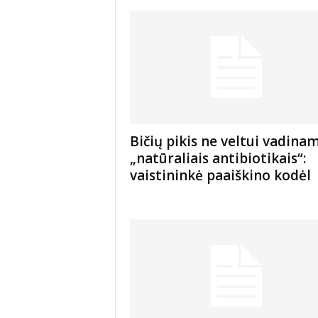
ė
s
n
a
u
j
i
e
n
Bičių pikis ne veltui vadina
ų
„natūraliais antibiotikais“:
p
vaistininkė paaiškino kodėl
o
r
t
a
l
a
s