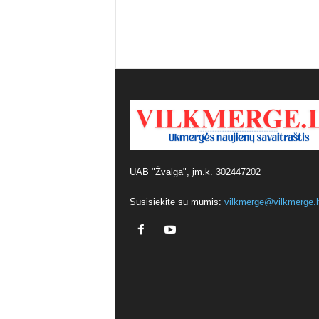
UAB "Žvalga", įm.k. 302447202
Susisiekite su mumis:
vilkmerge@vilkmerge.l