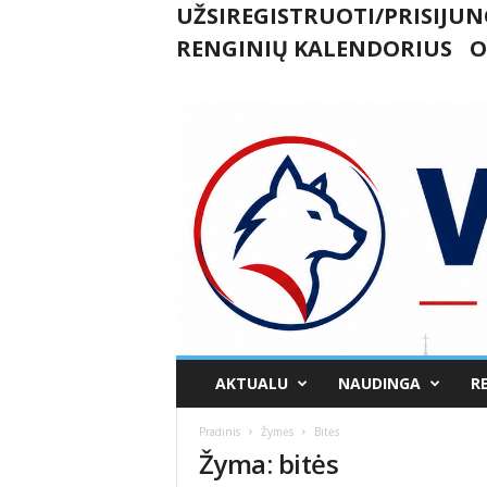
UŽSIREGISTRUOTI/PRISIJUN
RENGINIŲ KALENDORIUS
O
U
AKTUALU
NAUDINGA
R
k
m
Pradinis
Žymės
Bitės
e
Žyma: bitės
r
g