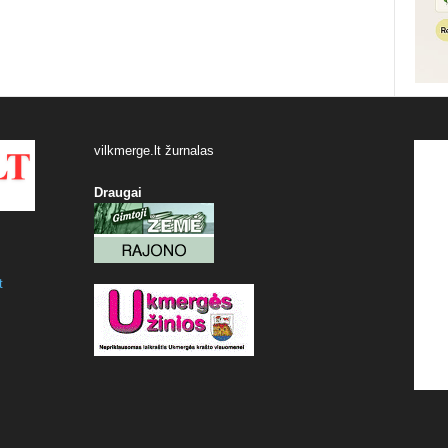
vilkmerge.lt žurnalas
Draugai
t