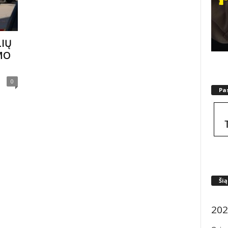
LIŲ
MO
0
Pa
Šią
202