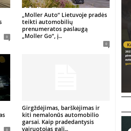
„Moller Auto“ Lietuvoje pradės
s
teikti automobilių
prenumeratos paslaugą
„Moller Go“, į...
0
0
Girgždėjimas, barškėjimas ir
as
kiti nemalonūs automobilio
garsai. Kaip pradedantysis
vairuotojas gali...
0