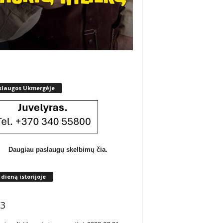
slaugos Ukmergėje
Daugiau paslaugų skelbimų čia.
 dieną istorijoje
3