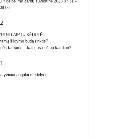
ų ir gelbėjimo darbų suvestinė 2023 07 31 –
08 06
2
ULNI LAIPTŲ KĖDUTĖ
namų šildymo būdą rinktis?
inės tamprės – kaip jas nešioti kasdien?
1
atyviniai augalai medelyne