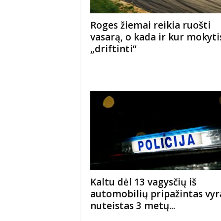
Roges žiemai reikia ruošti
vasarą, o kada ir kur mokyti
„driftinti“
Kaltu dėl 13 vagysčių iš
automobilių pripažintas vyr
nuteistas 3 metų...