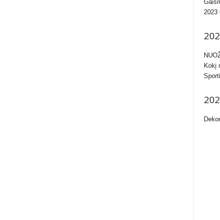
Gaisr
2023 
202
NUOŽ
Kokį 
Sport
202
Dekor