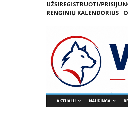
UŽSIREGISTRUOTI/PRISIJUN
RENGINIŲ KALENDORIUS
O
U
AKTUALU
NAUDINGA
R
k
m
e
r
g