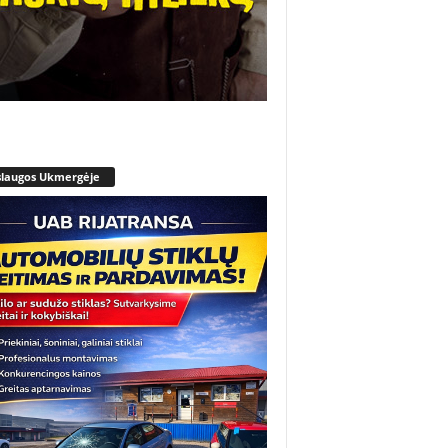
slaugos Ukmergėje