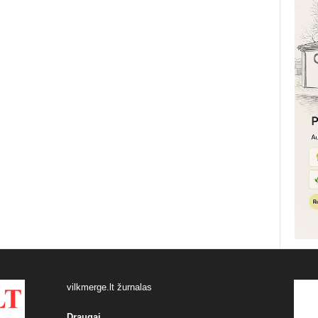
vilkmerge.lt žurnalas
Draugai