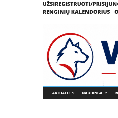
UŽSIREGISTRUOTI/PRISIJUN
RENGINIŲ KALENDORIUS
O
U
AKTUALU
NAUDINGA
R
k
m
e
r
g