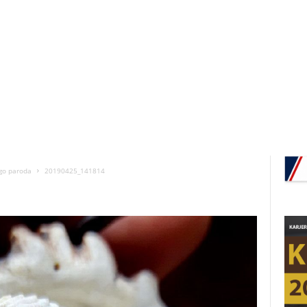
ago paroda
20190425_141814