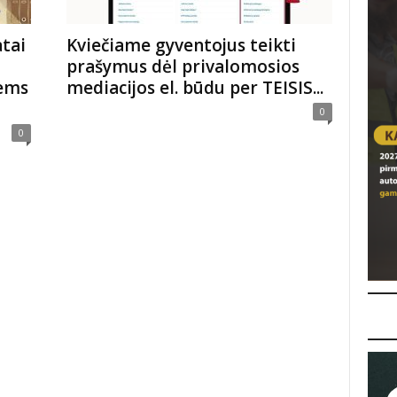
atai
Kviečiame gyventojus teikti
prašymus dėl privalomosios
iems
mediacijos el. būdu per TEISIS...
0
0