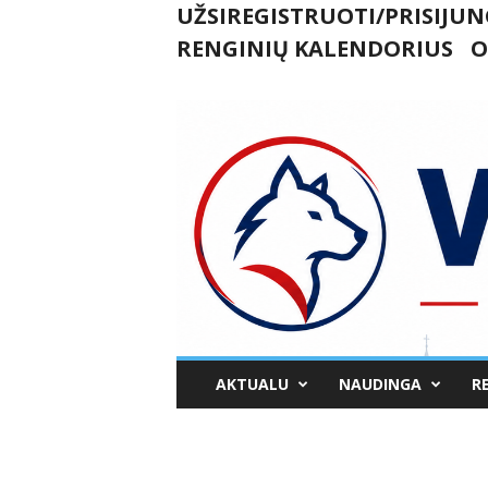
UŽSIREGISTRUOTI/PRISIJUN
RENGINIŲ KALENDORIUS
O
U
AKTUALU
NAUDINGA
R
k
m
e
r
g