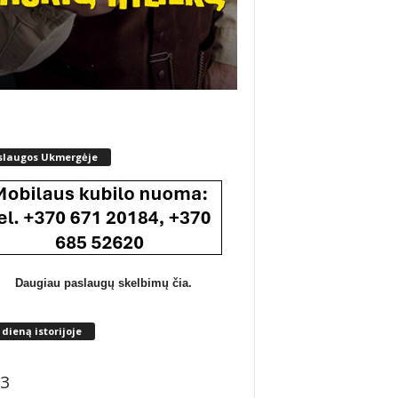
slaugos Ukmergėje
Daugiau paslaugų skelbimų čia.
 dieną istorijoje
3