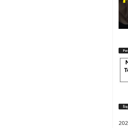
Pa
Šią
202