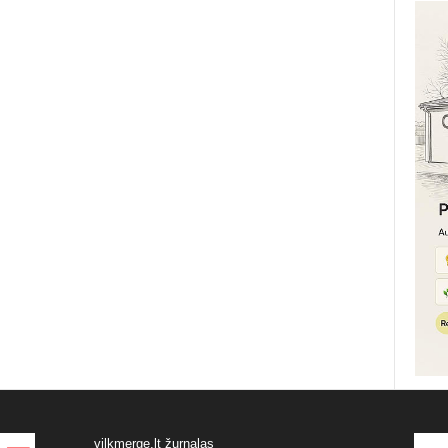
vilkmerge.lt žurnalas