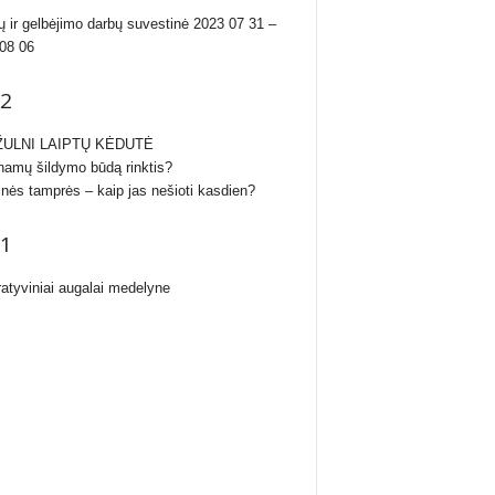
ų ir gelbėjimo darbų suvestinė 2023 07 31 –
08 06
2
ULNI LAIPTŲ KĖDUTĖ
namų šildymo būdą rinktis?
inės tamprės – kaip jas nešioti kasdien?
1
atyviniai augalai medelyne